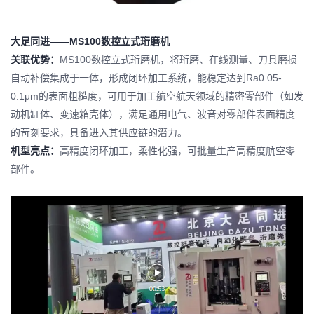
大足同进——MS100数控立式
珩磨机
关联优势：
MS100数控立式珩磨机，将珩磨、在线测量、刀具磨损
自动补偿集成于一体，形成闭环加工系统，能稳定达到Ra0.05-
0.1μm的表面粗糙度，可用于加工航空航天领域的精密零部件（如发
动机缸体、变速箱壳体），满足通用电气、波音对零部件表面精度
的苛刻要求，具备进入其供应链的潜力。
机型亮点：
高精度闭环加工，柔性化强，可批量生产高精度航空零
部件。