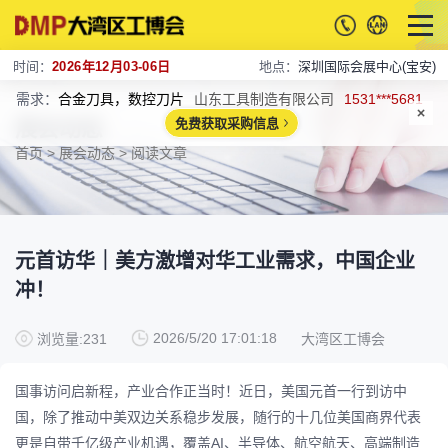
时间：
2026年12月03-06日
地点：
深圳国际会展中心(宝安)
需求：
合金刀具，数控刀片
山东工具制造有限公司
1531***5681
展会动态
免费获取采购信息
首页
>
展会动态
> 阅读文章
元首访华｜美方激增对华工业需求，中国企业
冲！
2026/5/20 17:01:18
浏览量:231
大湾区工博会
国事访问启新程，产业合作正当时！近日，美国元首一行到访中
国，除了推动中美双边关系稳步发展，随行的十几位美国商界代表
更是自带千亿级产业机遇，覆盖AI、半导体、航空航天、高端制造