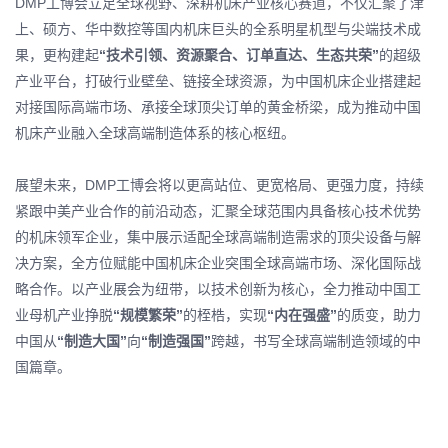
DMP工博会立足全球视野、深耕机床产业核心赛道，不仅汇聚了津
上、硕方、华中数控等国内机床巨头的全系明星机型与尖端技术成
果，更构建起
“技术引领、资源聚合、订单直达、生态共荣”
的超级
产业平台，打破行业壁垒、链接全球资源，为中国机床企业搭建起
对接国际高端市场、承接全球顶尖订单的黄金桥梁，成为推动中国
机床产业融入全球高端制造体系的核心枢纽。
展望未来，DMP工博会将以更高站位、更宽格局、更强力度，持续
紧跟中美产业合作的前沿动态，汇聚全球范围内具备核心技术优势
的机床领军企业，集中展示适配全球高端制造需求的顶尖设备与解
决方案，全方位赋能中国机床企业突围全球高端市场、深化国际战
略合作。以产业展会为纽带，以技术创新为核心，全力推动中国工
业母机产业挣脱
“规模繁荣”
的桎梏，实现
“内在强盛”
的质变，助力
中国从
“制造大国”
向
“制造强国”
跨越，书写全球高端制造领域的中
国篇章。