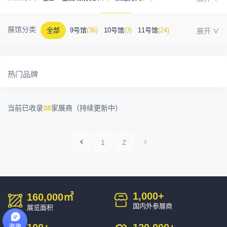
金属成型机床
(1)
自动化
(41)
工业测量
(5)
展馆分类
全部
9号馆
(36)
10号馆
(3)
11号馆
(24)
塑胶及包装
(5)
模具制造
(12)
3D打印
(1)
12号馆
(12)
13号馆
(4)
14号馆
(1)
15号馆
(10)
金属材料
(0)
压铸及铸造
(3)
机床附件
(46)
热门品牌
16号馆
(0)
其他
(7)
工业软件
(1)
精密零件加工
(9)
当前已收录
38
家展商（持续更新中）
环保设备
(1)
1
2
一页
一
页»
1,000
+
160,000
㎡
国内外参展商
展览面积