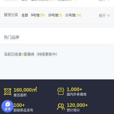
金属成型机床
(1)
自动化
(41)
工业测量
(5)
展馆分类
全部
9号馆
(36)
10号馆
(3)
11号馆
(24)
塑胶及包装
(5)
模具制造
(12)
3D打印
(1)
12号馆
(12)
13号馆
(4)
14号馆
(1)
15号馆
(10)
金属材料
(0)
压铸及铸造
(3)
机床附件
(46)
热门品牌
16号馆
(0)
其他
(7)
工业软件
(1)
精密零件加工
(9)
当前已收录
0
家展商（持续更新中）
环保设备
(1)
1,000
+
160,000
㎡
国内外参展商
展览面积
100
+
120,000
+
超级新品发布
预计观众