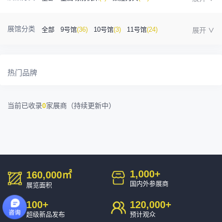
金属成型机床
(1)
自动化
(41)
工业测量
(5)
展馆分类
全部
9号馆
(36)
10号馆
(3)
11号馆
(24)
塑胶及包装
(5)
模具制造
(12)
3D打印
(1)
12号馆
(12)
13号馆
(4)
14号馆
(1)
15号馆
(10)
金属材料
(0)
压铸及铸造
(3)
机床附件
(46)
热门品牌
16号馆
(0)
其他
(7)
工业软件
(1)
精密零件加工
(9)
当前已收录
0
家展商（持续更新中）
环保设备
(1)
1,000
+
160,000
㎡
国内外参展商
展览面积
100
+
120,000
+
超级新品发布
预计观众