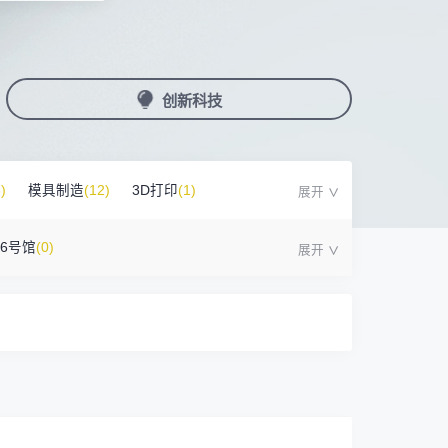
国潮机床展
机加工+模县制造
务
人才对接
非深小车车证下载
展期参观时间
采购展
载
上线下广告资源
200+高校行业人才配对
深圳外地车通行证下载
第一天： 9:30-17:00
接采购需求
第二天： 9:30-17:00
创新科技
来
+采购联系方式
第三天： 9:30-17:00
第四天： 9:30-14:00
浏览展位布局图
案
)
模具制造
(12)
3D打印
(1)
16号馆
(0)