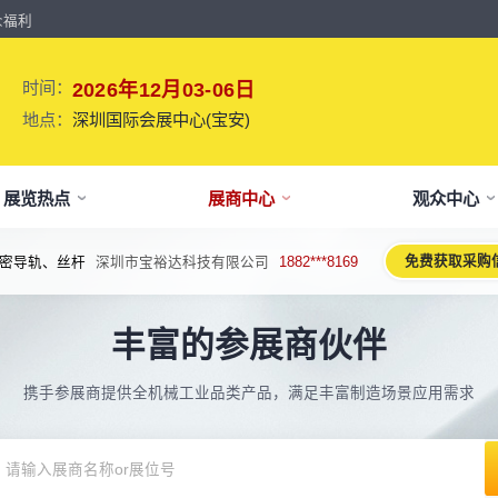
众福利
时间：
2026年12月03-06日
地点：
深圳国际会展中心(宝安)
展览热点
展商中心
观众中心
免费获取采购
密导轨、丝杆
深圳市宝裕达科技有限公司
1882***8169
牌介绍
要参展
观报名
议活动亮点
【免费】
新闻&媒体
参展保障
专家开讲 大咖论道
展会解读
参观资料
参展优
术、新设备、新产品，新应用。
丰富的参展商伙伴
于展会
位预订
人报名
期活动亮点
最新资讯
买家资源及名录
智能传感赋能新型工业化高质量发展
展会报告书
展会布局图
展位价
2026预计
论坛
方位详细介绍
先申请，锁定更优展位及更多优惠
好友报名享福利
MP会议论坛
展会最新动态
百万级全球买家资源查询
权威、全面的展会报告解读
获取整个展会的布局
观众资源
携手参展商提供全机械工业品类产品，满足丰富制造场景应用需求
出海东南亚战略高峰论坛-大湾区工
球买家资源
会报告
体报名（20人以上）
部会议活动
展会大事记
观众走访邀约
参展商评价
展商展位图
展位优
博会携手东南亚，共创出海新篇章
八方观众，加速行业转型
威、全面展会数据及分析
内巴士免费接送+免费午餐
期4天全部峰会/论坛/活动
展会发展中重要活动
全年全员精准邀约
助力展商拓展市场
每个馆展商位置图查看
超省！多
机器人核心零部件技术攻坚与成本优
展商资源
会平面图
费对接采购需求
期论坛嘉宾
展会图片
展商营销支持
观众评价
展商目录
补贴政
化论坛
球上万家企业的选共同择
个展馆的展商展位分布图
000+采购联系方式
内外超强嘉宾阵容,分享最热观点
往届展会现场图片
全场景免费营销推广支持
真实观众参观收获
当届展会参展企业及展
展位、搭