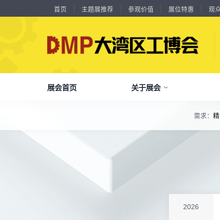
首页
主题展推荐
参观价值
展位特惠
观
18588****09
深圳来福传动科技有限公司
川口机械制造（余姚）有限公司
54㎡以上展商
13556****62
宝铼公
余姚华泰橡塑机械有限公司
54㎡以上展商
展会首页
关于展会
15302****44
深圳市其欧科技有限公司
宁波中大力德智能传动股份有限公司
54㎡以上展商
13661****75
上海绪叁信息咨询有限公司
深圳市海洲数控机械刀具有限公司
54㎡以上展商
需求：
精
15986****90
广州维高集团有限公司
了解全部展览范围
深圳市金洲精工科技股份有限公司
54㎡以上展商
13611****26
品
我
参
会
新谱（广州）电子有限公司
了解大湾区工博会
展商中心
观众中心
展会同期会议
深圳市中勋精密机械有限公司
100㎡以上展商
全面链接上下游产业链，集中展示国内外行业领域的新思路、新技
18578****21
广州市高比电梯装饰工程有限公司广州分公司
关
展
个
同
杭州川禾机械有限公司
100㎡以上展商
大湾区工博会致力于推动产业供需精准对接，
DMP大湾区工博会致力于参展商提供优质的
全新业态展览 共享创新成果前沿产品技术及
15914****57
深圳市朗华投控有限公司
分享行业技术创新和最佳实践
查看全部展览范围>
全
抢
携
D
构建开放、协作、共享的新一代数智新质生产
参展服务，汇集丰富的观众采购商资源、营销
成功实践展示-累计100+万观众到场参观
北京市电加工研究所有限公司
200㎡以上展商
15384****02
广州库洛科技有限公司
力生态展示。
支持、推广工具，更有优惠、补贴等福利。
全
展
团
全
聚八方领航者，论转型升级之道
上海汉霸数控机电有限公司
100㎡以上展商
为什么要参观>
17872****95
台山市精诚达电路有限公司
聚
权
省
展
广州默士尼科技有限公司
100㎡以上展商
主题展推荐
解锁企业新科技，专家诠释新故事
服务行业
累计
20000+
27
年
参展商选择我们
18938****82
顺丰速运有限公司
参
展
免
展
2026
深圳市蓝蓝科技有限公司
200㎡以上展商
每年超
10万+
人提前预登记
13265****56
深圳市正电传奇科技有限公司
全
各
3
海
累计观众
参展商满意度
100+
90%
万人次