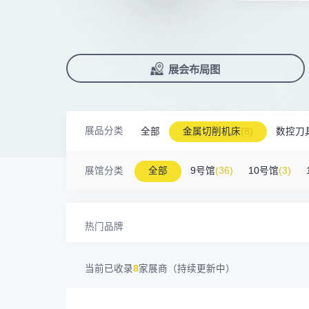
前往会议论坛>
南京震环智能装备有限公司
100㎡以上展商
国际数控机床展
数控刀具展
90%+
观众给参观体验打高分
Zipper Technology Limited
13265****38
展
已
免
合
累计获近
230
家企业连续10年参展
2万家
参展企业认可
冈田智能（江苏）股份有限公司
100㎡以上展商
13450****15
广州市汉菁自动化技术有限公司
精
本
省
卓
广州市昊志机电股份有限公司
200㎡以上展商
18820****56
顺丰速运有限公司
展
免
2025线上
33134
人已报名
臻赏工业股份有限公司
200㎡以上展商
展览范围
已定展位企业
展会布局图
13632****84
大族
真
省
广东捷程数控机床有限公司
200㎡以上展商
13509****17
顺丰速运
展
携
数控机床
数控刀具
塑料机械
三菱电机自动化（中国）有限公司
200㎡以上展商
查
人
13798****01
顺丰速运有限公司
机床附件
模具制造
精密零件加
德清申达机器制造有限公司
200㎡以上展商
14704****96
无
展品分类
全部
金属切削机床
(8)
数控刀
宁波华美达机械制造有限公司
200㎡以上展商
3D打印
13760****31
高要区恒博五金制造厂
海天塑机集团有限公司
200㎡以上展商
金属材料
(0)
压铸及铸造
(3)
机床
18588****09
深圳来福传动科技有限公司
展馆分类
全部
9号馆
(36)
10号馆
(3)
川口机械制造（余姚）有限公司
54㎡以上展商
13556****62
宝铼公
余姚华泰橡塑机械有限公司
54㎡以上展商
15302****44
深圳市其欧科技有限公司
宁波中大力德智能传动股份有限公司
54㎡以上展商
13661****75
上海绪叁信息咨询有限公司
热门品牌
深圳市海洲数控机械刀具有限公司
54㎡以上展商
15986****90
广州维高集团有限公司
深圳市金洲精工科技股份有限公司
54㎡以上展商
13611****26
新谱（广州）电子有限公司
当前已收录
8
家展商（持续更新中）
深圳市中勋精密机械有限公司
100㎡以上展商