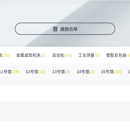
塑料新装备新材料
压铸铸造展
2025大湾区创新科技国际合作论坛
会营销推广
报名参展企业
费酒店住宿
作伙伴
展会视频
历届展商
商协会评价
参观资料
广告服
展
准拓展展会影响力
届展会报名参展企业
外观众提供免费酒店
越潜力的合作伙伴，全方位支持
真实呈现展会盛况
汇聚全球知名展商
多维度专业评价
参观指南、展前预览下
稀缺性线
新能源汽车零部件：智能制造装备技
术大会
会视频
费高铁报销
展会图片
展会有料
免费对
展商名单
实呈现展会盛况
外专业观众福利
往届展会现场图片
紧扣热点，探索产业未
3000
商查询
好友赢京东卡
新品技术
自动化
压铸及铸造
询展商展位号及展品
人有份,最高500元！
展示前沿科技和解决方
工
机器人
工业测量
具
(15)
金属成型机床
(1)
自动化
(41)
工业测量
(5)
塑胶及包装
(5
附件
(46)
其他
(7)
工业软件
(1)
精密零件加工
(9)
环保设备
(1)
11号馆
(24)
12号馆
(12)
13号馆
(4)
14号馆
(1)
15号馆
(10)