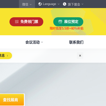
Language
微信
旗下展会
展位预定
免费领门票
会议活动
联系我们
信息
惠
生态伙伴
展商服务
本届展会布局图
参观须知
格
商协会伙伴
下载中心
展会交通
160,000
展览面积
规模
㎡
12,00
+
展商数量
丰富，参展满意度85%+
中外百家商协会支持
会刊、展商手册、展会LOGO下载
自驾、公共交通快速指引
惠
媒体伙伴
宣传资料提交
周边酒店
、下载
种专属优惠，低至5折
400+行业媒体宣传支持
提交企业及展品资料用于宣传
展馆附近酒店预定、比价
浏览展位布局图
策
媒体报道
展会素材下载
观众问答
品资源
建、水电等补贴达80%
权威媒体对展会报道
展会LOGO、海报下载
参观常见问题快速解决
智能传感赋能新型工业化高质量发展论坛