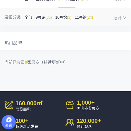
金属成型机床
(1)
自动化
(41)
工业测量
(5)
展馆分类
全部
9号馆
(36)
10号馆
(3)
11号馆
(24)
塑胶及包装
(5)
模具制造
(12)
3D打印
(1)
12号馆
(12)
13号馆
(4)
14号馆
(1)
金属材料
(0)
压铸及铸造
(3)
机床附件
(46)
热门品牌
15号馆
(10)
16号馆
(0)
其他
(7)
工业软件
(1)
精密零件加工
(9)
当前已收录
0
家展商（持续更新中）
环保设备
(1)
1,000
+
160,000
㎡
国内外参展商
展览面积
100
+
120,000
+
超级新品发布
预计观众