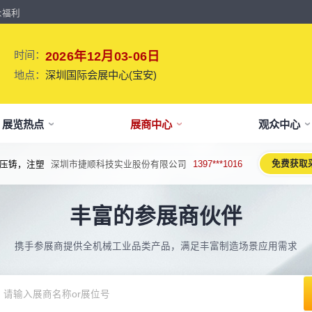
众福利
时间：
2026年12月03-06日
地点：
深圳国际会展中心(宝安)
展览热点
展商中心
观众中心
免费获取
压铸，注塑
深圳市捷顺科技实业股份有限公司
1397***1016
牌介绍
要参展
观报名
议活动亮点
【免费】
新闻&媒体
参展保障
专家开讲 大咖论道
展会解读
参观资料
参展优
术、新设备、新产品，新应用。
丰富的参展商伙伴
于展会
位预订
人报名
期活动亮点
最新资讯
买家资源及名录
智能传感赋能新型工业化高质量发展
展会报告书
展会布局图
展位价
2026预计
论坛
方位详细介绍
先申请，锁定更优展位及更多优惠
好友报名享福利
MP会议论坛
展会最新动态
百万级全球买家资源查询
权威、全面的展会报告解读
获取整个展会的布局
观众资源
携手参展商提供全机械工业品类产品，满足丰富制造场景应用需求
出海东南亚战略高峰论坛-大湾区工
球买家资源
会报告
体报名（20人以上）
部会议活动
展会大事记
观众走访邀约
参展商评价
展商展位图
展位优
博会携手东南亚，共创出海新篇章
八方观众，加速行业转型
威、全面展会数据及分析
内巴士免费接送+免费午餐
期4天全部峰会/论坛/活动
展会发展中重要活动
全年全员精准邀约
助力展商拓展市场
每个馆展商位置图查看
超省！多
机器人核心零部件技术攻坚与成本优
展商资源
会平面图
费对接采购需求
期论坛嘉宾
展会图片
展商营销支持
观众评价
展商目录
补贴政
化论坛
球上万家企业的选共同择
个展馆的展商展位分布图
000+采购联系方式
内外超强嘉宾阵容,分享最热观点
往届展会现场图片
全场景免费营销推广支持
真实观众参观收获
当届展会参展企业及展
展位、搭