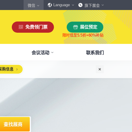
Language
微信
旗下展会
免费领门票
展位预定
会议活动
联系我们
采购信息
惠
生态伙伴
展商服务
本届展会布局图
参观须知
格
商协会伙伴
下载中心
展会交通
160,000
展览面积
规模
㎡
12,00
+
展商数量
丰富，参展满意度85%+
中外百家商协会支持
会刊、展商手册、展会LOGO下载
自驾、公共交通快速指引
惠
媒体伙伴
宣传资料提交
周边酒店
、下载
种专属优惠，低至5折
400+行业媒体宣传支持
提交企业及展品资料用于宣传
展馆附近酒店预定、比价
浏览展位布局图
策
媒体报道
展会素材下载
观众问答
品资源
建、水电等补贴达80%
权威媒体对展会报道
展会LOGO、海报下载
参观常见问题快速解决
出海东南亚战略高峰论坛-大湾区工博会携手东南
智能传感赋能新型工业化高质量发展论坛