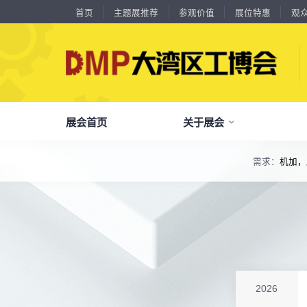
首页
主题展推荐
参观价值
展位特惠
观
18588****09
深圳来福传动科技有限公司
川口机械制造（余姚）有限公司
54㎡以上展商
13556****62
宝铼公
余姚华泰橡塑机械有限公司
54㎡以上展商
15302****44
深圳市其欧科技有限公司
宁波中大力德智能传动股份有限公司
54㎡以上展商
13661****75
上海绪叁信息咨询有限公司
深圳市海洲数控机械刀具有限公司
54㎡以上展商
展会首页
关于展会
15986****90
广州维高集团有限公司
深圳市金洲精工科技股份有限公司
54㎡以上展商
13611****26
新谱（广州）电子有限公司
深圳市中勋精密机械有限公司
100㎡以上展商
需求：
机加，
18578****21
广州市高比电梯装饰工程有限公司广州分公司
了解全部展览范围
杭州川禾机械有限公司
100㎡以上展商
15914****57
深圳市朗华投控有限公司
品
我
参
会
了解大湾区工博会
展商中心
观众中心
展会同期会议
北京市电加工研究所有限公司
200㎡以上展商
全面链接上下游产业链，集中展示国内外行业领域的新思路、新技
15384****02
广州库洛科技有限公司
上海汉霸数控机电有限公司
100㎡以上展商
关
展
个
同
大湾区工博会致力于推动产业供需精准对接，
DMP大湾区工博会致力于参展商提供优质的
全新业态展览 共享创新成果前沿产品技术及
17872****95
台山市精诚达电路有限公司
分享行业技术创新和最佳实践
查看全部展览范围>
全
抢
携
D
构建开放、协作、共享的新一代数智新质生产
参展服务，汇集丰富的观众采购商资源、营销
成功实践展示-累计100+万观众到场参观
广州默士尼科技有限公司
100㎡以上展商
18938****82
顺丰速运有限公司
力生态展示。
支持、推广工具，更有优惠、补贴等福利。
深圳市蓝蓝科技有限公司
200㎡以上展商
全
展
团
全
聚八方领航者，论转型升级之道
13265****56
深圳市正电传奇科技有限公司
为什么要参观>
聚
权
省
展
南京震环智能装备有限公司
100㎡以上展商
主题展推荐
解锁企业新科技，专家诠释新故事
Zipper Technology Limited
13265****38
服务行业
累计
20000+
27
年
参展商选择我们
参
展
免
展
2026
冈田智能（江苏）股份有限公司
100㎡以上展商
每年超
10万+
人提前预登记
13450****15
广州市汉菁自动化技术有限公司
全
各
3
海
累计观众
参展商满意度
100+
90%
万人次