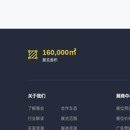
160,000
㎡
展览面积
关于我们
展商中
了解展会
合作生态
展位预
行业解读
展览范围
展位价
买家资源
展商资源
广告赞