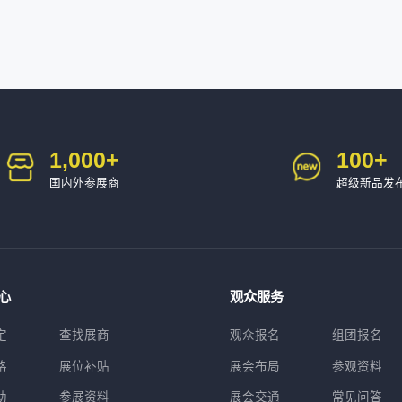
1,000
+
100
+
国内外参展商
超级新品发
心
观众服务
定
查找展商
观众报名
组团报名
格
展位补贴
展会布局
参观资料
助
参展资料
展会交通
常见问答