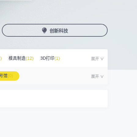
国潮机床展
机加工+模县制造
亚，共创出海新篇章
务
人才对接
非深小车车证下载
展期参观时间
采购展
载
上线下广告资源
200+高校行业人才配对
深圳外地车通行证下载
第一天： 9:30-17:00
接采购需求
第二天： 9:30-17:00
创新科技
来
+采购联系方式
第三天： 9:30-17:00
第四天： 9:30-14:00
浏览展位布局图
案
)
模具制造
(12)
3D打印
(1)
6号馆
(0)