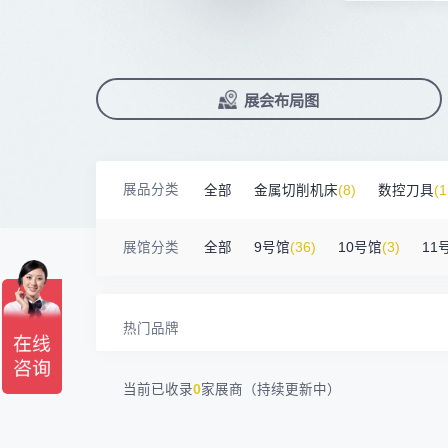
广州市昊志机电股份有限公司
200㎡以上展商
前往会议论坛>
国际数控机床展
数控刀具展
18820****56
顺丰速运有限公司
90%+
观众给参观体验打高分
展
已
免
合
臻赏工业股份有限公司
200㎡以上展商
累计获近
230
家企业连续10年参展
2万家
参展企业认可
13632****84
大族
精
本
省
卓
广东捷程数控机床有限公司
200㎡以上展商
13509****17
顺丰速运
展
免
2025线上
33126
人已报名
三菱电机自动化（中国）有限公司
200㎡以上展商
展览范围
13798****01
顺丰速运有限公司
已定展位企业
展会布局图
真
省
德清申达机器制造有限公司
200㎡以上展商
14704****96
无
展
携
数控机床
数控刀具
塑料机械
宁波华美达机械制造有限公司
200㎡以上展商
13760****31
高要区恒博五金制造厂
查
人
机床附件
模具制造
精密零件加
海天塑机集团有限公司
200㎡以上展商
18588****09
深圳来福传动科技有限公司
展品分类
全部
金属切削机床
(8)
数控刀具
(1
川口机械制造（余姚）有限公司
54㎡以上展商
3D打印
13556****62
宝铼公
余姚华泰橡塑机械有限公司
54㎡以上展商
金属材料
(0)
压铸及铸造
(3)
机床
15302****44
深圳市其欧科技有限公司
展馆分类
全部
9号馆
(36)
10号馆
(3)
11
宁波中大力德智能传动股份有限公司
54㎡以上展商
13661****75
上海绪叁信息咨询有限公司
深圳市海洲数控机械刀具有限公司
54㎡以上展商
15986****90
广州维高集团有限公司
深圳市金洲精工科技股份有限公司
54㎡以上展商
13611****26
新谱（广州）电子有限公司
热门品牌
深圳市中勋精密机械有限公司
100㎡以上展商
当前已收录
0
家展商（持续更新中）