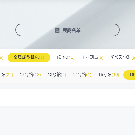
塑料新装备新材料
压铸铸造展
2025大湾区创新科技国际合作论坛
会营销推广
报名参展企业
费酒店住宿
作伙伴
展会视频
历届展商
商协会评价
参观资料
广告服
展
准拓展展会影响力
届展会报名参展企业
外观众提供免费酒店
越潜力的合作伙伴，全方位支持
真实呈现展会盛况
汇聚全球知名展商
多维度专业评价
参观指南、展前预览下
稀缺性线
新能源汽车零部件：智能制造装备技
术大会
会视频
费高铁报销
展会图片
展会有料
免费对
展商名单
实呈现展会盛况
外专业观众福利
往届展会现场图片
紧扣热点，探索产业未
3000
商查询
好友赢京东卡
新品技术
自动化
压铸及铸造
询展商展位号及展品
人有份,最高500元！
展示前沿科技和解决方
工
机器人
工业测量
5)
金属成型机床
(1)
自动化
(41)
工业测量
(5)
塑胶及包装
(5
附件
(46)
其他
(7)
工业软件
(1)
精密零件加工
(9)
环保设备
(1)
号馆
(24)
12号馆
(12)
13号馆
(4)
14号馆
(1)
15号馆
(10)
1