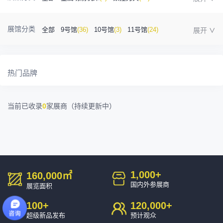
金属成型机床
(1)
自动化
(41)
工业测量
(5)
展馆分类
全部
9号馆
(36)
10号馆
(3)
11号馆
(24)
塑胶及包装
(5)
模具制造
(12)
3D打印
(1)
12号馆
(12)
13号馆
(4)
14号馆
(1)
金属材料
(0)
压铸及铸造
(3)
机床附件
(46)
热门品牌
15号馆
(10)
16号馆
(0)
其他
(7)
工业软件
(1)
精密零件加工
(9)
当前已收录
0
家展商（持续更新中）
环保设备
(1)
1,000
+
160,000
㎡
国内外参展商
展览面积
100
+
120,000
+
超级新品发布
预计观众