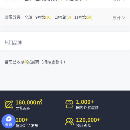
金属成型机床
(1)
自动化
(41)
工业测量
(5)
展馆分类
全部
9号馆
(36)
10号馆
(3)
11号馆
(24)
塑胶及包装
(5)
模具制造
(12)
3D打印
(1)
12号馆
(12)
13号馆
(4)
14号馆
(1)
15号馆
(10)
金属材料
(0)
压铸及铸造
(3)
机床附件
(46)
热门品牌
16号馆
(0)
其他
(7)
工业软件
(1)
精密零件加工
(9)
当前已收录
0
家展商（持续更新中）
环保设备
(1)
1,000
+
160,000
㎡
国内外参展商
展览面积
100
+
120,000
+
超级新品发布
预计观众