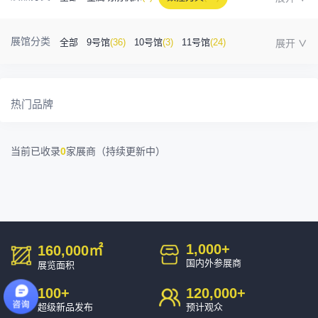
金属成型机床
(1)
自动化
(41)
工业测量
(5)
展馆分类
全部
9号馆
(36)
10号馆
(3)
11号馆
(24)
塑胶及包装
(5)
模具制造
(12)
3D打印
(1)
12号馆
(12)
13号馆
(4)
14号馆
(1)
15号馆
(10)
金属材料
(0)
压铸及铸造
(3)
机床附件
(46)
热门品牌
16号馆
(0)
其他
(7)
工业软件
(1)
精密零件加工
(9)
当前已收录
0
家展商（持续更新中）
环保设备
(1)
1,000
+
160,000
㎡
国内外参展商
展览面积
100
+
120,000
+
超级新品发布
预计观众