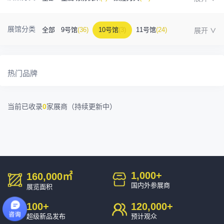
金属成型机床
(1)
自动化
(41)
工业测量
(5)
展馆分类
全部
9号馆
(36)
10号馆
(3)
11号馆
(24)
塑胶及包装
(5)
模具制造
(12)
3D打印
(1)
12号馆
(12)
13号馆
(4)
14号馆
(1)
15号馆
(10)
金属材料
(0)
压铸及铸造
(3)
机床附件
(46)
热门品牌
16号馆
(0)
其他
(7)
工业软件
(1)
精密零件加工
(9)
当前已收录
0
家展商（持续更新中）
环保设备
(1)
1,000
+
160,000
㎡
国内外参展商
展览面积
100
+
120,000
+
超级新品发布
预计观众