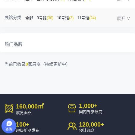
金属成型机床
(1)
自动化
(41)
工业测量
(5)
展馆分类
全部
9号馆
(36)
10号馆
(3)
11号馆
(24)
塑胶及包装
(5)
模具制造
(12)
3D打印
(1)
12号馆
(12)
13号馆
(4)
14号馆
(1)
15号馆
(10)
金属材料
(0)
压铸及铸造
(3)
机床附件
(46)
热门品牌
16号馆
(0)
其他
(7)
工业软件
(1)
精密零件加工
(9)
当前已收录
0
家展商（持续更新中）
环保设备
(1)
1,000
+
160,000
㎡
国内外参展商
展览面积
100
+
120,000
+
超级新品发布
预计观众