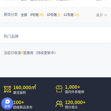
金属成型机床
(1)
自动化
(41)
工业测量
(5)
展馆分类
全部
9号馆
(36)
10号馆
(3)
11号馆
(24)
塑胶及包装
(5)
模具制造
(12)
3D打印
(1)
12号馆
(12)
13号馆
(4)
14号馆
(1)
15号馆
(10)
金属材料
(0)
压铸及铸造
(3)
机床附件
(46)
热门品牌
16号馆
(0)
其他
(7)
工业软件
(1)
精密零件加工
(9)
当前已收录
0
家展商（持续更新中）
环保设备
(1)
1,000
+
160,000
㎡
国内外参展商
展览面积
100
+
120,000
+
超级新品发布
预计观众