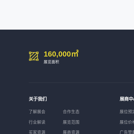
深圳市金洲精工科技股份有限公司
54㎡以上展商
13611****26
新谱（广州）电子有限公司
深圳市中勋精密机械有限公司
100㎡以上展商
160,000
㎡
展览面积
关于我们
展商中
了解展会
合作生态
展位预
行业解读
展览范围
展位价
买家资源
展商资源
广告赞