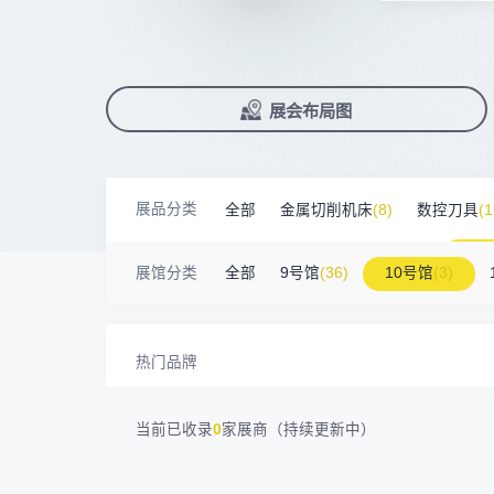
前往会议论坛>
上海汉霸数控机电有限公司
100㎡以上展商
国际数控机床展
数控刀具展
90%+
观众给参观体验打高分
17872****95
台山市精诚达电路有限公司
展
已
免
合
累计获近
230
家企业连续10年参展
2万家
参展企业认可
广州默士尼科技有限公司
100㎡以上展商
18938****82
顺丰速运有限公司
精
本
省
卓
深圳市蓝蓝科技有限公司
200㎡以上展商
13265****56
深圳市正电传奇科技有限公司
展
免
2025线上
33127
人已报名
南京震环智能装备有限公司
100㎡以上展商
展览范围
已定展位企业
展会布局图
Zipper Technology Limited
13265****38
真
省
冈田智能（江苏）股份有限公司
100㎡以上展商
13450****15
广州市汉菁自动化技术有限公司
展
携
数控机床
数控刀具
塑料机械
广州市昊志机电股份有限公司
200㎡以上展商
查
人
18820****56
顺丰速运有限公司
机床附件
模具制造
精密零件加
臻赏工业股份有限公司
200㎡以上展商
13632****84
大族
展品分类
全部
金属切削机床
(8)
数控刀具
(1
广东捷程数控机床有限公司
200㎡以上展商
3D打印
13509****17
顺丰速运
三菱电机自动化（中国）有限公司
200㎡以上展商
金属材料
(0)
压铸及铸造
(3)
机
13798****01
顺丰速运有限公司
展馆分类
全部
9号馆
(36)
10号馆
(3)
德清申达机器制造有限公司
200㎡以上展商
14704****96
无
宁波华美达机械制造有限公司
200㎡以上展商
13760****31
高要区恒博五金制造厂
海天塑机集团有限公司
200㎡以上展商
18588****09
深圳来福传动科技有限公司
热门品牌
川口机械制造（余姚）有限公司
54㎡以上展商
13556****62
宝铼公
余姚华泰橡塑机械有限公司
54㎡以上展商
15302****44
深圳市其欧科技有限公司
当前已收录
0
家展商（持续更新中）
宁波中大力德智能传动股份有限公司
54㎡以上展商
13661****75
上海绪叁信息咨询有限公司
深圳市海洲数控机械刀具有限公司
54㎡以上展商
15986****90
广州维高集团有限公司