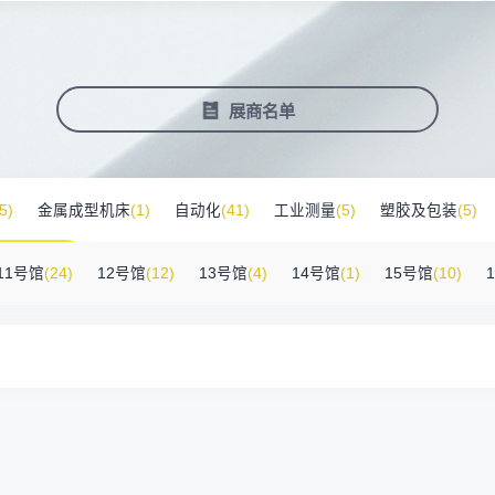
塑料新装备新材料
压铸铸造展
2025大湾区创新科技国际合作论坛
会营销推广
报名参展企业
费酒店住宿
作伙伴
展会视频
历届展商
商协会评价
参观资料
广告服
展
准拓展展会影响力
届展会报名参展企业
外观众提供免费酒店
越潜力的合作伙伴，全方位支持
真实呈现展会盛况
汇聚全球知名展商
多维度专业评价
参观指南、展前预览下
稀缺性线
新能源汽车零部件：智能制造装备技
术大会
会视频
费高铁报销
展会图片
展会有料
免费对
展商名单
实呈现展会盛况
外专业观众福利
往届展会现场图片
紧扣热点，探索产业未
3000
商查询
好友赢京东卡
新品技术
自动化
压铸及铸造
询展商展位号及展品
人有份,最高500元！
展示前沿科技和解决方
工
机器人
工业测量
5)
金属成型机床
(1)
自动化
(41)
工业测量
(5)
塑胶及包装
(5)
床附件
(46)
其他
(7)
工业软件
(1)
精密零件加工
(9)
环保设备
(1
11号馆
(24)
12号馆
(12)
13号馆
(4)
14号馆
(1)
15号馆
(10)