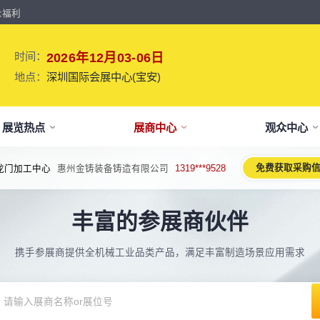
众福利
时间：
2026年12月03-06日
地点：
深圳国际会展中心(宝安)
展览热点
展商中心
观众中心
免费获取采购
龙门加工中心
惠州金铸装备铸造有限公司
1319***9528
牌介绍
要参展
观报名
议活动亮点
【免费】
新闻&媒体
参展保障
专家开讲 大咖论道
展会解读
参观资料
参展优
术、新设备、新产品，新应用。
丰富的参展商伙伴
于展会
位预订
人报名
期活动亮点
最新资讯
买家资源及名录
智能传感赋能新型工业化高质量发展
展会报告书
展会布局图
展位价
2026预计
论坛
方位详细介绍
先申请，锁定更优展位及更多优惠
好友报名享福利
MP会议论坛
展会最新动态
百万级全球买家资源查询
权威、全面的展会报告解读
获取整个展会的布局
观众资源
携手参展商提供全机械工业品类产品，满足丰富制造场景应用需求
出海东南亚战略高峰论坛-大湾区工
球买家资源
会报告
体报名（20人以上）
部会议活动
展会大事记
观众走访邀约
参展商评价
展商展位图
展位优
博会携手东南亚，共创出海新篇章
八方观众，加速行业转型
威、全面展会数据及分析
内巴士免费接送+免费午餐
期4天全部峰会/论坛/活动
展会发展中重要活动
全年全员精准邀约
助力展商拓展市场
每个馆展商位置图查看
超省！多
机器人核心零部件技术攻坚与成本优
展商资源
会平面图
费对接采购需求
期论坛嘉宾
展会图片
展商营销支持
观众评价
展商目录
补贴政
化论坛
球上万家企业的选共同择
个展馆的展商展位分布图
000+采购联系方式
内外超强嘉宾阵容,分享最热观点
往届展会现场图片
全场景免费营销推广支持
真实观众参观收获
当届展会参展企业及展
展位、搭