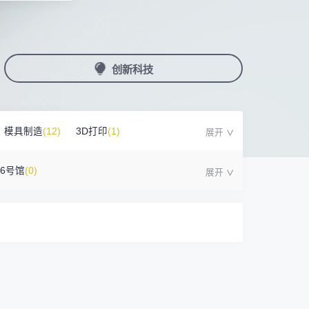
国潮机床展
机加工+模县制造
亚，共创出海新篇章
务
人才对接
非深小车车证下载
展期参观时间
采购展
载
上线下广告资源
200+高校行业人才配对
深圳外地车通行证下载
第一天： 9:30-17:00
接采购需求
第二天： 9:30-17:00
创新科技
来
+采购联系方式
第三天： 9:30-17:00
第四天： 9:30-14:00
浏览展位布局图
案
模具制造
(12)
3D打印
(1)
)
16号馆
(0)