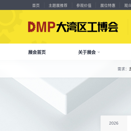
首页
主题展推荐
参观价值
展位特惠
观
展会首页
关于展会
18588****09
深圳来福传动科技有限公司
川口机械制造（余姚）有限公司
54㎡以上展商
需求：
13556****62
宝铼公
了解全部展览范围
余姚华泰橡塑机械有限公司
54㎡以上展商
品
我
参
会
15302****44
深圳市其欧科技有限公司
了解大湾区工博会
展商中心
观众中心
展会同期会议
宁波中大力德智能传动股份有限公司
54㎡以上展商
全面链接上下游产业链，集中展示国内外行业领域的新思路、新技
13661****75
上海绪叁信息咨询有限公司
关
展
个
同
深圳市海洲数控机械刀具有限公司
54㎡以上展商
大湾区工博会致力于推动产业供需精准对接，
DMP大湾区工博会致力于参展商提供优质的
全新业态展览 共享创新成果前沿产品技术及
15986****90
广州维高集团有限公司
分享行业技术创新和最佳实践
查看全部展览范围>
全
抢
携
D
构建开放、协作、共享的新一代数智新质生产
参展服务，汇集丰富的观众采购商资源、营销
成功实践展示-累计100+万观众到场参观
深圳市金洲精工科技股份有限公司
54㎡以上展商
13611****26
新谱（广州）电子有限公司
力生态展示。
支持、推广工具，更有优惠、补贴等福利。
全
展
团
全
聚八方领航者，论转型升级之道
深圳市中勋精密机械有限公司
100㎡以上展商
为什么要参观>
18578****21
广州市高比电梯装饰工程有限公司广州分公司
聚
权
省
展
杭州川禾机械有限公司
100㎡以上展商
主题展推荐
解锁企业新科技，专家诠释新故事
服务行业
累计
20000+
27
年
参展商选择我们
15914****57
深圳市朗华投控有限公司
参
展
免
展
2026
北京市电加工研究所有限公司
200㎡以上展商
每年超
10万+
人提前预登记
15384****02
广州库洛科技有限公司
全
各
3
海
累计观众
参展商满意度
100+
90%
万人次