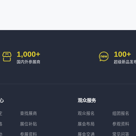
1,000
+
100
+
国内外参展商
超级新品发
心
观众服务
定
查找展商
观众报名
组团报名
格
展位补贴
展会布局
参观资料
助
参展资料
展会交通
常见问答