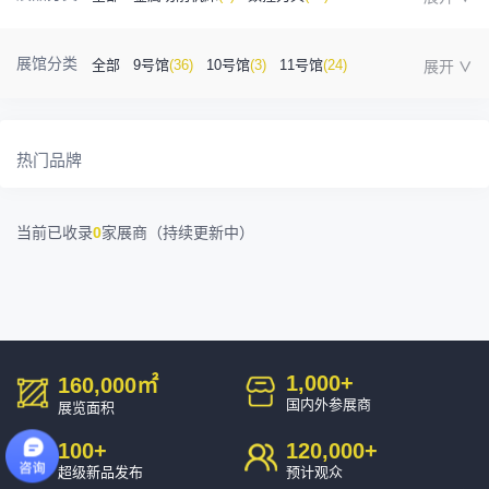
金属成型机床
(1)
自动化
(41)
工业测量
(5)
展馆分类
全部
9号馆
(36)
10号馆
(3)
11号馆
(24)
塑胶及包装
(5)
模具制造
(12)
3D打印
(1)
12号馆
(12)
13号馆
(4)
14号馆
(1)
金属材料
(0)
压铸及铸造
(3)
机床附件
(46)
热门品牌
15号馆
(10)
16号馆
(0)
其他
(7)
工业软件
(1)
精密零件加工
(9)
当前已收录
0
家展商（持续更新中）
环保设备
(1)
1,000
+
160,000
㎡
国内外参展商
展览面积
100
+
120,000
+
超级新品发布
预计观众