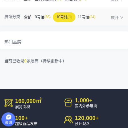
金属成型机床
(1)
自动化
(41)
工业测量
(5)
展馆分类
全部
9号馆
(36)
10号馆
(3)
11号馆
(24)
塑胶及包装
(5)
模具制造
(12)
3D打印
(1)
12号馆
(12)
13号馆
(4)
14号馆
(1)
15号馆
(10)
金属材料
(0)
压铸及铸造
(3)
机床附件
(46)
热门品牌
16号馆
(0)
其他
(7)
工业软件
(1)
精密零件加工
(9)
当前已收录
0
家展商（持续更新中）
环保设备
(1)
1,000
+
160,000
㎡
国内外参展商
展览面积
100
+
120,000
+
超级新品发布
预计观众