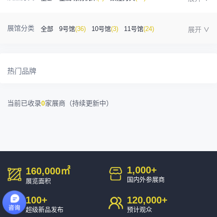
金属成型机床
(1)
自动化
(41)
工业测量
(5)
展馆分类
全部
9号馆
(36)
10号馆
(3)
11号馆
(24)
塑胶及包装
(5)
模具制造
(12)
3D打印
(1)
12号馆
(12)
13号馆
(4)
14号馆
(1)
15号馆
(10)
金属材料
(0)
压铸及铸造
(3)
机床附件
(46)
热门品牌
16号馆
(0)
其他
(7)
工业软件
(1)
精密零件加工
(9)
当前已收录
0
家展商（持续更新中）
环保设备
(1)
1,000
+
160,000
㎡
国内外参展商
展览面积
100
+
120,000
+
超级新品发布
预计观众