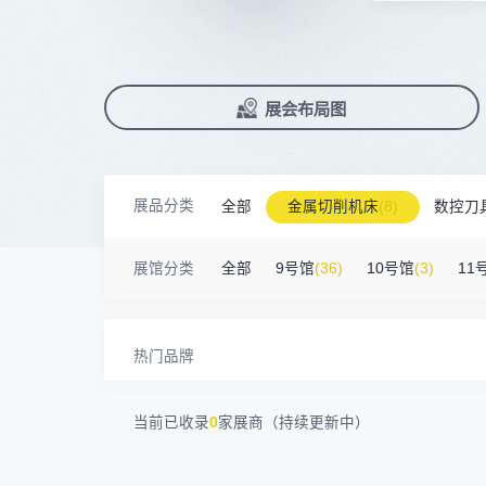
上海汉霸数控机电有限公司
100㎡以上展商
前往会议论坛>
国际数控机床展
数控刀具展
17872****95
台山市精诚达电路有限公司
90%+
观众给参观体验打高分
展
已
免
合
广州默士尼科技有限公司
100㎡以上展商
累计获近
230
家企业连续10年参展
2万家
参展企业认可
18938****82
顺丰速运有限公司
精
本
省
卓
深圳市蓝蓝科技有限公司
200㎡以上展商
13265****56
深圳市正电传奇科技有限公司
展
免
2025线上
33128
人已报名
南京震环智能装备有限公司
100㎡以上展商
展览范围
Zipper Technology Limited
13265****38
已定展位企业
展会布局图
真
省
冈田智能（江苏）股份有限公司
100㎡以上展商
13450****15
广州市汉菁自动化技术有限公司
展
携
数控机床
数控刀具
塑料机械
广州市昊志机电股份有限公司
200㎡以上展商
18820****56
顺丰速运有限公司
查
人
机床附件
模具制造
精密零件加
臻赏工业股份有限公司
200㎡以上展商
13632****84
大族
展品分类
全部
金属切削机床
(8)
数控刀
广东捷程数控机床有限公司
200㎡以上展商
3D打印
13509****17
顺丰速运
三菱电机自动化（中国）有限公司
200㎡以上展商
金属材料
(0)
压铸及铸造
(3)
机床
13798****01
顺丰速运有限公司
展馆分类
全部
9号馆
(36)
10号馆
(3)
11
德清申达机器制造有限公司
200㎡以上展商
14704****96
无
宁波华美达机械制造有限公司
200㎡以上展商
13760****31
高要区恒博五金制造厂
海天塑机集团有限公司
200㎡以上展商
18588****09
深圳来福传动科技有限公司
热门品牌
川口机械制造（余姚）有限公司
54㎡以上展商
13556****62
宝铼公
余姚华泰橡塑机械有限公司
54㎡以上展商
15302****44
深圳市其欧科技有限公司
当前已收录
0
家展商（持续更新中）
宁波中大力德智能传动股份有限公司
54㎡以上展商
13661****75
上海绪叁信息咨询有限公司
深圳市海洲数控机械刀具有限公司
54㎡以上展商
15986****90
广州维高集团有限公司