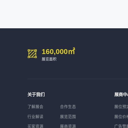
深圳市金洲精工科技股份有限公司
54㎡以上展商
13611****26
新谱（广州）电子有限公司
深圳市中勋精密机械有限公司
100㎡以上展商
160,000
㎡
展览面积
关于我们
展商中
了解展会
合作生态
展位预
行业解读
展览范围
展位价
买家资源
展商资源
广告赞