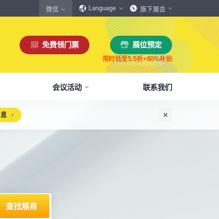
Language
微信
旗下展会
免费领门票
展位预定
会议活动
联系我们
信息
惠
生态伙伴
展商服务
本届展会布局图
参观须知
格
商协会伙伴
下载中心
展会交通
160,000
展览面积
规模
㎡
12,00
+
展商数量
丰富，参展满意度85%+
中外百家商协会支持
会刊、展商手册、展会LOGO下载
自驾、公共交通快速指引
惠
媒体伙伴
宣传资料提交
周边酒店
、下载
种专属优惠，低至5折
400+行业媒体宣传支持
提交企业及展品资料用于宣传
展馆附近酒店预定、比价
浏览展位布局图
策
媒体报道
展会素材下载
观众问答
品资源
建、水电等补贴达80%
权威媒体对展会报道
展会LOGO、海报下载
参观常见问题快速解决
出海东南亚战略高峰论坛-大湾区工博会携手东南
机器人核心零部件技术攻坚与成本优化论坛
新能源汽车零部件：智能制造装备技术大会
智能传感赋能新型工业化高质量发展论坛
2025大湾区创新科技国际合作论坛