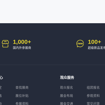
1,000
+
100
+
国内外参展商
超级新品发
心
观众服务
定
查找展商
观众报名
组团报名
格
展位补贴
展会布局
参观资料
助
参展资料
展会交通
常见问答