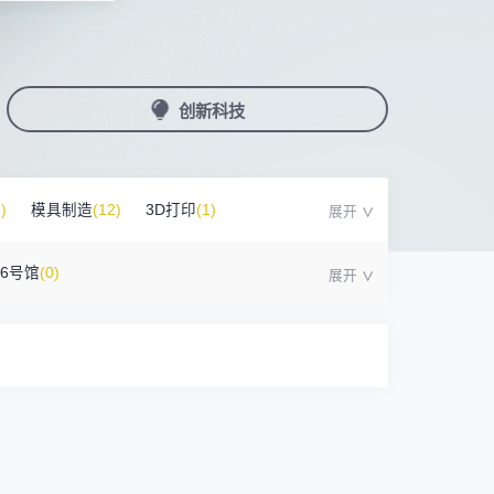
国潮机床展
机加工+模县制造
亚，共创出海新篇章
务
人才对接
非深小车车证下载
展期参观时间
采购展
载
上线下广告资源
200+高校行业人才配对
深圳外地车通行证下载
第一天： 9:30-17:00
接采购需求
第二天： 9:30-17:00
创新科技
来
+采购联系方式
第三天： 9:30-17:00
第四天： 9:30-14:00
浏览展位布局图
案
)
模具制造
(12)
3D打印
(1)
16号馆
(0)