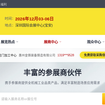
众福利
时间：
2026年12月03-06日
地点：
深圳国际会展中心(宝安)
展览热点
展商中心
观众中心
免费获取采购
龙门加工中心
惠州金铸装备铸造有限公司
1319***9528
牌介绍
要参展
观报名
议活动亮点
【免费】
新闻&媒体
参展保障
专家开讲 大咖论道
展会解读
参观资料
参展优
术、新设备、新产品，新应用。
丰富的参展商伙伴
于展会
位预订
人报名
期活动亮点
最新资讯
买家资源及名录
智能传感赋能新型工业化高质量发展
展会报告书
展会布局图
展位价
2026预计
论坛
方位详细介绍
先申请，锁定更优展位及更多优惠
好友报名享福利
MP会议论坛
展会最新动态
百万级全球买家资源查询
权威、全面的展会报告解读
获取整个展会的布局
观众资源
携手参展商提供全机械工业品类产品，满足丰富制造场景应用需求
出海东南亚战略高峰论坛-大湾区工
球买家资源
会报告
体报名（20人以上）
部会议活动
展会大事记
观众走访邀约
参展商评价
展商展位图
展位优
博会携手东南亚，共创出海新篇章
八方观众，加速行业转型
威、全面展会数据及分析
内巴士免费接送+免费午餐
期4天全部峰会/论坛/活动
展会发展中重要活动
全年全员精准邀约
助力展商拓展市场
每个馆展商位置图查看
超省！多
机器人核心零部件技术攻坚与成本优
展商资源
会平面图
费对接采购需求
期论坛嘉宾
展会图片
展商营销支持
观众评价
展商目录
补贴政
化论坛
球上万家企业的选共同择
个展馆的展商展位分布图
000+采购联系方式
内外超强嘉宾阵容,分享最热观点
往届展会现场图片
全场景免费营销推广支持
真实观众参观收获
当届展会参展企业及展
展位、搭