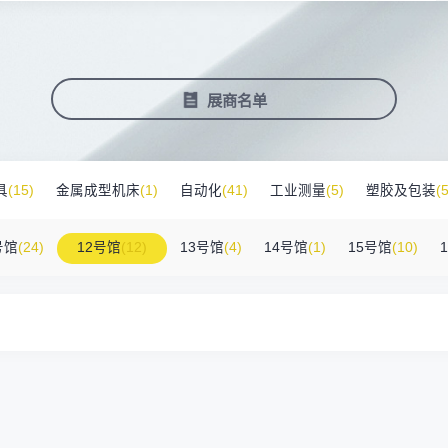
塑料新装备新材料
压铸铸造展
2025大湾区创新科技国际合作论坛
会营销推广
报名参展企业
费酒店住宿
作伙伴
展会视频
历届展商
商协会评价
参观资料
广告服
展
准拓展展会影响力
届展会报名参展企业
外观众提供免费酒店
越潜力的合作伙伴，全方位支持
真实呈现展会盛况
汇聚全球知名展商
多维度专业评价
参观指南、展前预览下
稀缺性线
新能源汽车零部件：智能制造装备技
术大会
会视频
费高铁报销
展会图片
展会有料
免费对
展商名单
实呈现展会盛况
外专业观众福利
往届展会现场图片
紧扣热点，探索产业未
3000
商查询
好友赢京东卡
新品技术
自动化
压铸及铸造
询展商展位号及展品
人有份,最高500元！
展示前沿科技和解决方
工
机器人
工业测量
具
(15)
金属成型机床
(1)
自动化
(41)
工业测量
(5)
塑胶及包装
(5
附件
(46)
其他
(7)
工业软件
(1)
精密零件加工
(9)
环保设备
(1)
号馆
(24)
12号馆
(12)
13号馆
(4)
14号馆
(1)
15号馆
(10)