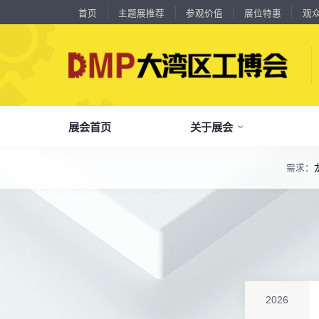
首页
主题展推荐
参观价值
展位特惠
观
展会首页
关于展会
18588****09
深圳来福传动科技有限公司
川口机械制造（余姚）有限公司
54㎡以上展商
需求：
13556****62
宝铼公
了解全部展览范围
余姚华泰橡塑机械有限公司
54㎡以上展商
15302****44
深圳市其欧科技有限公司
品
我
参
会
了解大湾区工博会
展商中心
观众中心
展会同期会议
宁波中大力德智能传动股份有限公司
54㎡以上展商
全面链接上下游产业链，集中展示国内外行业领域的新思路、新技
13661****75
上海绪叁信息咨询有限公司
深圳市海洲数控机械刀具有限公司
54㎡以上展商
关
展
个
同
大湾区工博会致力于推动产业供需精准对接，
DMP大湾区工博会致力于参展商提供优质的
全新业态展览 共享创新成果前沿产品技术及
15986****90
广州维高集团有限公司
分享行业技术创新和最佳实践
查看全部展览范围>
全
抢
携
D
构建开放、协作、共享的新一代数智新质生产
参展服务，汇集丰富的观众采购商资源、营销
成功实践展示-累计100+万观众到场参观
深圳市金洲精工科技股份有限公司
54㎡以上展商
13611****26
新谱（广州）电子有限公司
力生态展示。
支持、推广工具，更有优惠、补贴等福利。
深圳市中勋精密机械有限公司
100㎡以上展商
全
展
团
全
聚八方领航者，论转型升级之道
18578****21
广州市高比电梯装饰工程有限公司广州分公司
为什么要参观>
聚
权
省
展
杭州川禾机械有限公司
100㎡以上展商
主题展推荐
解锁企业新科技，专家诠释新故事
15914****57
服务行业
累计
20000+
27
年
参展商选择我们
深圳市朗华投控有限公司
参
展
免
展
2026
北京市电加工研究所有限公司
200㎡以上展商
每年超
10万+
人提前预登记
15384****02
广州库洛科技有限公司
全
各
3
海
累计观众
参展商满意度
100+
90%
万人次