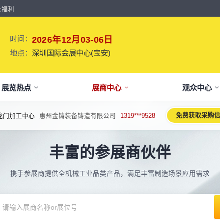
众福利
时间：
2026年12月03-06日
地点：
深圳国际会展中心(宝安)
展览热点
展商中心
观众中心
免费获取采购
龙门加工中心
惠州金铸装备铸造有限公司
1319***9528
牌介绍
要参展
观报名
议活动亮点
【免费】
新闻&媒体
参展保障
专家开讲 大咖论道
展会解读
参观资料
参展优
术、新设备、新产品，新应用。
丰富的参展商伙伴
于展会
位预订
人报名
期活动亮点
最新资讯
买家资源及名录
智能传感赋能新型工业化高质量发展
展会报告书
展会布局图
展位价
2026预计
论坛
方位详细介绍
先申请，锁定更优展位及更多优惠
好友报名享福利
MP会议论坛
展会最新动态
百万级全球买家资源查询
权威、全面的展会报告解读
获取整个展会的布局
观众资源
携手参展商提供全机械工业品类产品，满足丰富制造场景应用需求
出海东南亚战略高峰论坛-大湾区工
球买家资源
会报告
体报名（20人以上）
部会议活动
展会大事记
观众走访邀约
参展商评价
展商展位图
展位优
博会携手东南亚，共创出海新篇章
八方观众，加速行业转型
威、全面展会数据及分析
内巴士免费接送+免费午餐
期4天全部峰会/论坛/活动
展会发展中重要活动
全年全员精准邀约
助力展商拓展市场
每个馆展商位置图查看
超省！多
机器人核心零部件技术攻坚与成本优
展商资源
会平面图
费对接采购需求
期论坛嘉宾
展会图片
展商营销支持
观众评价
展商目录
补贴政
化论坛
球上万家企业的选共同择
个展馆的展商展位分布图
000+采购联系方式
内外超强嘉宾阵容,分享最热观点
往届展会现场图片
全场景免费营销推广支持
真实观众参观收获
当届展会参展企业及展
展位、搭