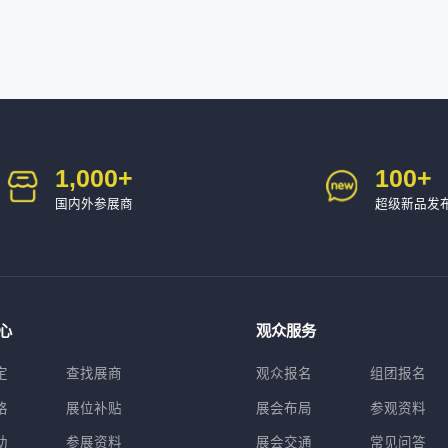
1,000
+
100
+
国内外参展商
超级新品发
心
观众服务
定
查找展商
观众报名
组团报名
格
展位补贴
展会布局
参观资料
助
参展资料
展会交通
常见问答