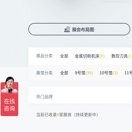
上海汉霸数控机电有限公司
100㎡以上展商
前往会议论坛>
国际数控机床展
数控刀具展
17872****95
台山市精诚达电路有限公司
90%+
观众给参观体验打高分
展
已
免
合
广州默士尼科技有限公司
100㎡以上展商
累计获近
230
家企业连续10年参展
2万家
参展企业认可
18938****82
顺丰速运有限公司
精
本
省
卓
深圳市蓝蓝科技有限公司
200㎡以上展商
13265****56
深圳市正电传奇科技有限公司
展
免
2025线上
33134
人已报名
南京震环智能装备有限公司
100㎡以上展商
展览范围
Zipper Technology Limited
13265****38
已定展位企业
展会布局图
真
省
冈田智能（江苏）股份有限公司
100㎡以上展商
13450****15
广州市汉菁自动化技术有限公司
展
携
数控机床
数控刀具
塑料机械
广州市昊志机电股份有限公司
200㎡以上展商
18820****56
顺丰速运有限公司
查
人
机床附件
模具制造
精密零件加
臻赏工业股份有限公司
200㎡以上展商
13632****84
大族
展品分类
全部
金属切削机床
(8)
数控刀具
(1
广东捷程数控机床有限公司
200㎡以上展商
3D打印
13509****17
顺丰速运
三菱电机自动化（中国）有限公司
200㎡以上展商
金属材料
(0)
压铸及铸造
(3)
机床
13798****01
顺丰速运有限公司
展馆分类
全部
9号馆
(36)
10号馆
(3)
11
德清申达机器制造有限公司
200㎡以上展商
14704****96
无
宁波华美达机械制造有限公司
200㎡以上展商
13760****31
高要区恒博五金制造厂
海天塑机集团有限公司
200㎡以上展商
18588****09
深圳来福传动科技有限公司
热门品牌
川口机械制造（余姚）有限公司
54㎡以上展商
13556****62
宝铼公
余姚华泰橡塑机械有限公司
54㎡以上展商
15302****44
深圳市其欧科技有限公司
当前已收录
0
家展商（持续更新中）
宁波中大力德智能传动股份有限公司
54㎡以上展商
13661****75
上海绪叁信息咨询有限公司
深圳市海洲数控机械刀具有限公司
54㎡以上展商
15986****90
广州维高集团有限公司