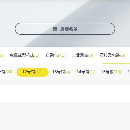
塑料新装备新材料
压铸铸造展
2025大湾区创新科技国际合作论坛
会营销推广
报名参展企业
费酒店住宿
作伙伴
展会视频
历届展商
商协会评价
参观资料
广告服
展
准拓展展会影响力
届展会报名参展企业
外观众提供免费酒店
越潜力的合作伙伴，全方位支持
真实呈现展会盛况
汇聚全球知名展商
多维度专业评价
参观指南、展前预览下
稀缺性线
新能源汽车零部件：智能制造装备技
术大会
会视频
费高铁报销
展会图片
展会有料
免费对
展商名单
实呈现展会盛况
外专业观众福利
往届展会现场图片
紧扣热点，探索产业未
3000
商查询
好友赢京东卡
新品技术
自动化
压铸及铸造
询展商展位号及展品
人有份,最高500元！
展示前沿科技和解决方
工
机器人
工业测量
5)
金属成型机床
(1)
自动化
(41)
工业测量
(5)
塑胶及包装
(5)
附件
(46)
其他
(7)
工业软件
(1)
精密零件加工
(9)
环保设备
(1)
号馆
(24)
12号馆
(12)
13号馆
(4)
14号馆
(1)
15号馆
(10)