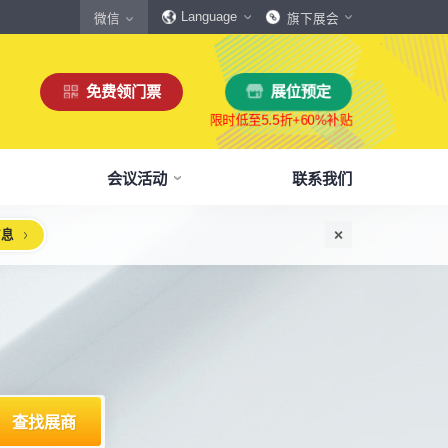
Language
微信
旗下展会
免费领门票
展位预定
会议活动
联系我们
信息
惠
生态伙伴
展商服务
本届展会布局图
参观须知
格
商协会伙伴
下载中心
展会交通
160,000
展览面积
规模
㎡
12,00
+
展商数量
丰富，参展满意度85%+
中外百家商协会支持
会刊、展商手册、展会LOGO下载
自驾、公共交通快速指引
惠
媒体伙伴
宣传资料提交
周边酒店
、下载
种专属优惠，低至5折
400+行业媒体宣传支持
提交企业及展品资料用于宣传
展馆附近酒店预定、比价
浏览展位布局图
策
媒体报道
展会素材下载
观众问答
品资源
建、水电等补贴达80%
权威媒体对展会报道
展会LOGO、海报下载
参观常见问题快速解决
出海东南亚战略高峰论坛-大湾区工博会携手东南
机器人核心零部件技术攻坚与成本优化论坛
新能源汽车零部件：智能制造装备技术大会
智能传感赋能新型工业化高质量发展论坛
2025大湾区创新科技国际合作论坛