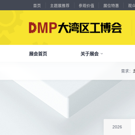
首页
主题展推荐
参观价值
展位特惠
观
展会首页
关于展会
18588****09
深圳来福传动科技有限公司
川口机械制造（余姚）有限公司
54㎡以上展商
需求：
13556****62
宝铼公
了解全部展览范围
余姚华泰橡塑机械有限公司
54㎡以上展商
15302****44
深圳市其欧科技有限公司
品
我
参
会
了解大湾区工博会
展商中心
观众中心
展会同期会议
宁波中大力德智能传动股份有限公司
54㎡以上展商
全面链接上下游产业链，集中展示国内外行业领域的新思路、新技
13661****75
上海绪叁信息咨询有限公司
深圳市海洲数控机械刀具有限公司
54㎡以上展商
关
展
个
同
大湾区工博会致力于推动产业供需精准对接，
DMP大湾区工博会致力于参展商提供优质的
全新业态展览 共享创新成果前沿产品技术及
15986****90
广州维高集团有限公司
分享行业技术创新和最佳实践
查看全部展览范围>
全
抢
携
D
构建开放、协作、共享的新一代数智新质生产
参展服务，汇集丰富的观众采购商资源、营销
成功实践展示-累计100+万观众到场参观
深圳市金洲精工科技股份有限公司
54㎡以上展商
13611****26
新谱（广州）电子有限公司
力生态展示。
支持、推广工具，更有优惠、补贴等福利。
深圳市中勋精密机械有限公司
100㎡以上展商
全
展
团
全
聚八方领航者，论转型升级之道
18578****21
广州市高比电梯装饰工程有限公司广州分公司
为什么要参观>
聚
权
省
展
杭州川禾机械有限公司
100㎡以上展商
主题展推荐
解锁企业新科技，专家诠释新故事
15914****57
服务行业
累计
20000+
27
年
参展商选择我们
深圳市朗华投控有限公司
参
展
免
展
2026
北京市电加工研究所有限公司
200㎡以上展商
每年超
10万+
人提前预登记
15384****02
广州库洛科技有限公司
全
各
3
海
累计观众
参展商满意度
100+
90%
万人次