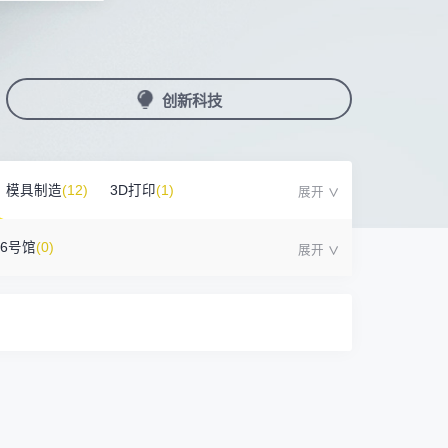
国潮机床展
机加工+模县制造
亚，共创出海新篇章
务
人才对接
非深小车车证下载
展期参观时间
采购展
载
上线下广告资源
200+高校行业人才配对
深圳外地车通行证下载
第一天： 9:30-17:00
接采购需求
第二天： 9:30-17:00
创新科技
来
+采购联系方式
第三天： 9:30-17:00
第四天： 9:30-14:00
浏览展位布局图
案
模具制造
(12)
3D打印
(1)
16号馆
(0)