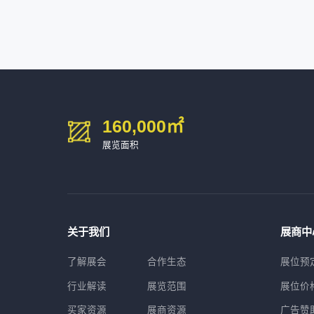
深圳市金洲精工科技股份有限公司
54㎡以上展商
13611****26
新谱（广州）电子有限公司
深圳市中勋精密机械有限公司
100㎡以上展商
160,000
㎡
展览面积
关于我们
展商中
了解展会
合作生态
展位预
行业解读
展览范围
展位价
买家资源
展商资源
广告赞