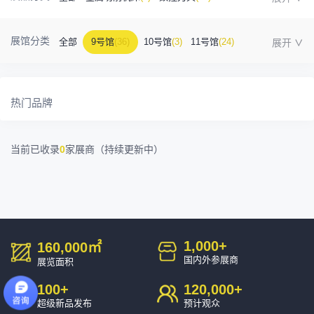
金属成型机床
(1)
自动化
(41)
工业测量
(5)
展馆分类
全部
9号馆
(36)
10号馆
(3)
11号馆
(24)
塑胶及包装
(5)
模具制造
(12)
3D打印
(1)
12号馆
(12)
13号馆
(4)
14号馆
(1)
15号馆
(10)
金属材料
(0)
压铸及铸造
(3)
机床附件
(46)
热门品牌
16号馆
(0)
其他
(7)
工业软件
(1)
精密零件加工
(9)
当前已收录
0
家展商（持续更新中）
环保设备
(1)
1,000
+
160,000
㎡
国内外参展商
展览面积
100
+
120,000
+
超级新品发布
预计观众