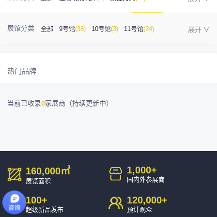
金属成型机床
(1)
自动化
(41)
工业测量
(5)
展馆分类
全部
9号馆
(36)
10号馆
(3)
11号馆
(24)
塑胶及包装
(5)
模具制造
(12)
3D打印
(1)
12号馆
(12)
13号馆
(4)
14号馆
(1)
15号馆
(10)
金属材料
(0)
压铸及铸造
(3)
机床附件
(46)
热门品牌
16号馆
(0)
其他
(7)
工业软件
(1)
精密零件加工
(9)
当前已收录
0
家展商（持续更新中）
环保设备
(1)
1,000
+
160,000
㎡
国内外参展商
展览面积
100
+
120,000
+
超级新品发布
预计观众