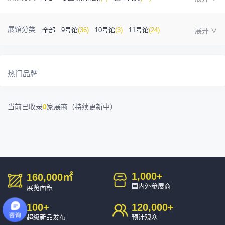
金属成型机床
(1)
自动化
(41)
工业测量
(5)
展馆分类
全部
9号馆
(36)
10号馆
(3)
11号馆
(24)
塑胶及包装
(5)
模具制造
(12)
3D打印
(1)
12号馆
(12)
13号馆
(4)
14号馆
(1)
15号馆
(10)
金属材料
(0)
压铸及铸造
(3)
机床附件
(46)
热门品牌
16号馆
(0)
其他
(7)
工业软件
(1)
精密零件加工
(9)
当前已收录
0
家展商（持续更新中）
环保设备
(1)
1,000
+
160,000
㎡
国内外参展商
展览面积
100
+
120,000
+
超级新品发布
预计观众