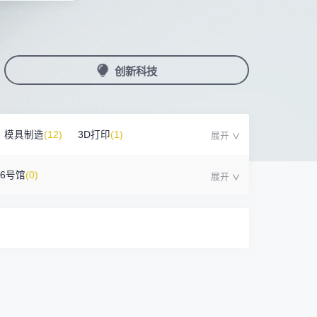
国潮机床展
机加工+模县制造
亚，共创出海新篇章
务
人才对接
非深小车车证下载
展期参观时间
采购展
载
上线下广告资源
200+高校行业人才配对
深圳外地车通行证下载
第一天： 9:30-17:00
接采购需求
第二天： 9:30-17:00
创新科技
来
+采购联系方式
第三天： 9:30-17:00
第四天： 9:30-14:00
浏览展位布局图
案
模具制造
(12)
3D打印
(1)
)
16号馆
(0)