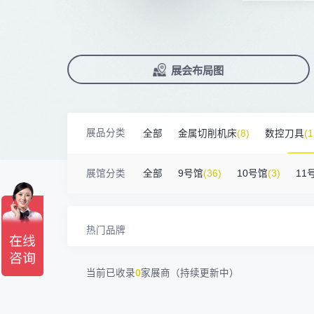
前往会议论坛>
国际数控机床展
数控刀具展
90%+
观众给参观体验打高分
展
已
免
合
累计获近
230
家企业连续10年参展
2万家
参展企业认可
精
本
省
卓
18588****09
深圳来福传动科技有限公司
川口机械制造（余姚）有限公司
54㎡以上展商
13556****62
宝铼公
展
免
2025线上
33133
人已报名
余姚华泰橡塑机械有限公司
54㎡以上展商
展览范围
已定展位企业
展会布局图
真
省
15302****44
深圳市其欧科技有限公司
宁波中大力德智能传动股份有限公司
54㎡以上展商
13661****75
上海绪叁信息咨询有限公司
展
携
数控机床
数控刀具
塑料机械
深圳市海洲数控机械刀具有限公司
54㎡以上展商
查
人
15986****90
广州维高集团有限公司
机床附件
模具制造
精密零件加
深圳市金洲精工科技股份有限公司
54㎡以上展商
13611****26
新谱（广州）电子有限公司
展品分类
全部
金属切削机床
(8)
数控刀具
(1
3D打印
深圳市中勋精密机械有限公司
100㎡以上展商
18578****21
广州市高比电梯装饰工程有限公司广州分公司
杭州川禾机械有限公司
100㎡以上展商
金属材料
(0)
压铸及铸造
(3)
机
15914****57
深圳市朗华投控有限公司
展馆分类
全部
9号馆
(36)
10号馆
(3)
11
北京市电加工研究所有限公司
200㎡以上展商
15384****02
广州库洛科技有限公司
上海汉霸数控机电有限公司
100㎡以上展商
17872****95
台山市精诚达电路有限公司
广州默士尼科技有限公司
100㎡以上展商
热门品牌
18938****82
顺丰速运有限公司
深圳市蓝蓝科技有限公司
200㎡以上展商
13265****56
深圳市正电传奇科技有限公司
南京震环智能装备有限公司
100㎡以上展商
Zipper Technology Limited
13265****38
当前已收录
0
家展商（持续更新中）
冈田智能（江苏）股份有限公司
100㎡以上展商
13450****15
广州市汉菁自动化技术有限公司
广州市昊志机电股份有限公司
200㎡以上展商
18820****56
顺丰速运有限公司