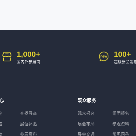
1,000
+
100
+
国内外参展商
超级新品发
心
观众服务
定
查找展商
观众报名
组团报名
格
展位补贴
展会布局
参观资料
助
参展资料
展会交通
常见问答