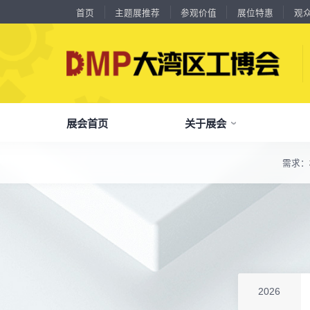
首页
主题展推荐
参观价值
展位特惠
观
展会首页
关于展会
需求：
了解全部展览范围
品
我
参
会
了解大湾区工博会
展商中心
观众中心
展会同期会议
全面链接上下游产业链，集中展示国内外行业领域的新思路、新技
关
展
个
同
大湾区工博会致力于推动产业供需精准对接，
DMP大湾区工博会致力于参展商提供优质的
全新业态展览 共享创新成果前沿产品技术及
分享行业技术创新和最佳实践
查看全部展览范围>
全
抢
携
D
构建开放、协作、共享的新一代数智新质生产
参展服务，汇集丰富的观众采购商资源、营销
成功实践展示-累计100+万观众到场参观
力生态展示。
支持、推广工具，更有优惠、补贴等福利。
全
展
团
全
聚八方领航者，论转型升级之道
为什么要参观>
聚
权
省
展
主题展推荐
解锁企业新科技，专家诠释新故事
服务行业
累计
20000+
27
年
参展商选择我们
参
展
免
展
2026
每年超
10万+
人提前预登记
全
各
3
海
累计观众
参展商满意度
100+
90%
万人次