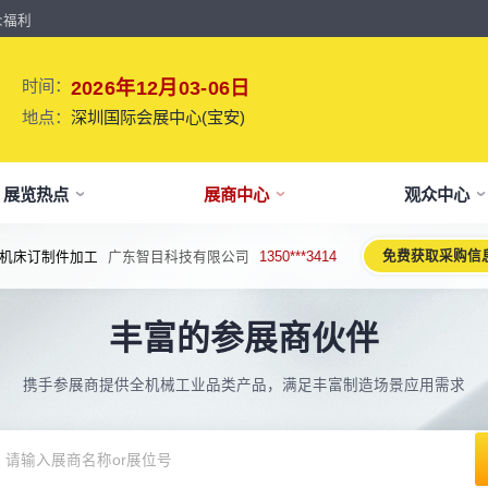
众福利
时间：
2026年12月03-06日
地点：
深圳国际会展中心(宝安)
展览热点
展商中心
观众中心
免费获取采购信
机床订制件加工
广东智目科技有限公司
1350***3414
牌介绍
要参展
观报名
议活动亮点
【免费】
新闻&媒体
参展保障
专家开讲 大咖论道
展会解读
参观资料
参展优
术、新设备、新产品，新应用。
丰富的参展商伙伴
于展会
位预订
人报名
期活动亮点
最新资讯
买家资源及名录
智能传感赋能新型工业化高质量发展
展会报告书
展会布局图
展位价
2026预计
论坛
方位详细介绍
先申请，锁定更优展位及更多优惠
好友报名享福利
MP会议论坛
展会最新动态
百万级全球买家资源查询
权威、全面的展会报告解读
获取整个展会的布局
观众资源
携手参展商提供全机械工业品类产品，满足丰富制造场景应用需求
出海东南亚战略高峰论坛-大湾区工
球买家资源
会报告
体报名（20人以上）
部会议活动
展会大事记
观众走访邀约
参展商评价
展商展位图
展位优
博会携手东南亚，共创出海新篇章
八方观众，加速行业转型
威、全面展会数据及分析
内巴士免费接送+免费午餐
期4天全部峰会/论坛/活动
展会发展中重要活动
全年全员精准邀约
助力展商拓展市场
每个馆展商位置图查看
超省！多
机器人核心零部件技术攻坚与成本优
展商资源
会平面图
费对接采购需求
期论坛嘉宾
展会图片
展商营销支持
观众评价
展商目录
补贴政
化论坛
球上万家企业的选共同择
个展馆的展商展位分布图
000+采购联系方式
内外超强嘉宾阵容,分享最热观点
往届展会现场图片
全场景免费营销推广支持
真实观众参观收获
当届展会参展企业及展
展位、搭