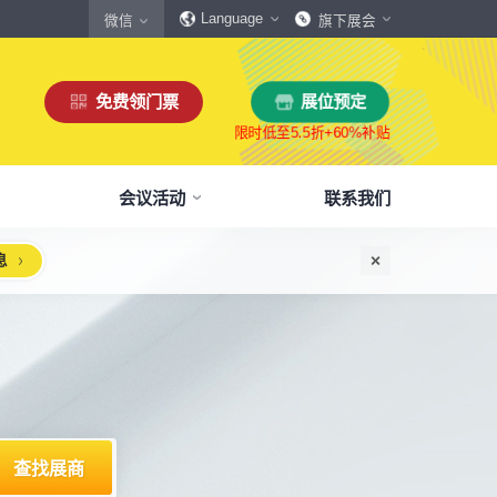
Language
微信
旗下展会
展位预定
免费领门票
会议活动
联系我们
息
惠
生态伙伴
展商服务
本届展会布局图
参观须知
格
商协会伙伴
下载中心
展会交通
160,000
展览面积
规模
㎡
12,00
+
展商数量
丰富，参展满意度85%+
中外百家商协会支持
会刊、展商手册、展会LOGO下载
自驾、公共交通快速指引
惠
媒体伙伴
宣传资料提交
周边酒店
、下载
种专属优惠，低至5折
400+行业媒体宣传支持
提交企业及展品资料用于宣传
展馆附近酒店预定、比价
浏览展位布局图
策
媒体报道
展会素材下载
观众问答
品资源
建、水电等补贴达80%
权威媒体对展会报道
展会LOGO、海报下载
参观常见问题快速解决
出海东南亚战略高峰论坛-大湾区工博会携手东南
机器人核心零部件技术攻坚与成本优化论坛
智能传感赋能新型工业化高质量发展论坛
2025大湾区创新科技国际合作论坛