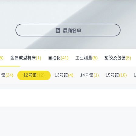
塑料新装备新材料
压铸铸造展
2025大湾区创新科技国际合作论坛
会营销推广
报名参展企业
费酒店住宿
作伙伴
展会视频
历届展商
商协会评价
参观资料
广告服
展
准拓展展会影响力
届展会报名参展企业
外观众提供免费酒店
越潜力的合作伙伴，全方位支持
真实呈现展会盛况
汇聚全球知名展商
多维度专业评价
参观指南、展前预览下
稀缺性线
新能源汽车零部件：智能制造装备技
术大会
会视频
费高铁报销
展会图片
展会有料
免费对
展商名单
实呈现展会盛况
外专业观众福利
往届展会现场图片
紧扣热点，探索产业未
3000
商查询
好友赢京东卡
新品技术
自动化
压铸及铸造
询展商展位号及展品
人有份,最高500元！
展示前沿科技和解决方
工
机器人
工业测量
5)
金属成型机床
(1)
自动化
(41)
工业测量
(5)
塑胶及包装
(5)
床附件
(46)
其他
(7)
工业软件
(1)
精密零件加工
(9)
环保设备
(1
号馆
(24)
12号馆
(12)
13号馆
(4)
14号馆
(1)
15号馆
(10)