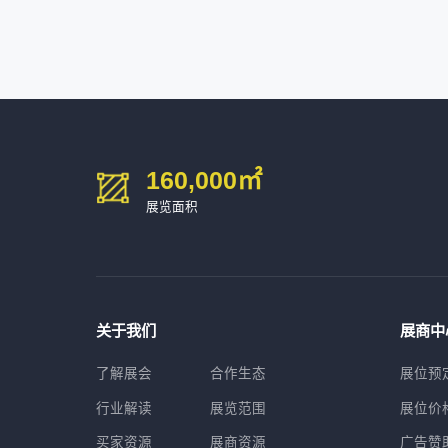
臻赏工业股份有限公司
200㎡以上展商
13632****84
大族
广东捷程数控机床有限公司
200㎡以上展商
13509****17
顺丰速运
三菱电机自动化（中国）有限公司
200㎡以上展商
13798****01
顺丰速运有限公司
德清申达机器制造有限公司
200㎡以上展商
14704****96
无
宁波华美达机械制造有限公司
200㎡以上展商
13760****31
高要区恒博五金制造厂
海天塑机集团有限公司
200㎡以上展商
18588****09
深圳来福传动科技有限公司
160,000
㎡
川口机械制造（余姚）有限公司
54㎡以上展商
13556****62
宝铼公
余姚华泰橡塑机械有限公司
54㎡以上展商
展览面积
15302****44
深圳市其欧科技有限公司
宁波中大力德智能传动股份有限公司
54㎡以上展商
13661****75
上海绪叁信息咨询有限公司
深圳市海洲数控机械刀具有限公司
54㎡以上展商
15986****90
广州维高集团有限公司
深圳市金洲精工科技股份有限公司
54㎡以上展商
13611****26
新谱（广州）电子有限公司
深圳市中勋精密机械有限公司
100㎡以上展商
关于我们
展商中
了解展会
合作生态
展位预
行业解读
展览范围
展位价
买家资源
展商资源
广告赞