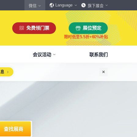
Language
微信
旗下展会
免费领门票
展位预定
会议活动
联系我们
信息
惠
生态伙伴
展商服务
本届展会布局图
参观须知
格
商协会伙伴
下载中心
展会交通
160,000
展览面积
规模
㎡
12,00
+
展商数量
丰富，参展满意度85%+
中外百家商协会支持
会刊、展商手册、展会LOGO下载
自驾、公共交通快速指引
惠
媒体伙伴
宣传资料提交
周边酒店
、下载
种专属优惠，低至5折
400+行业媒体宣传支持
提交企业及展品资料用于宣传
展馆附近酒店预定、比价
浏览展位布局图
策
媒体报道
展会素材下载
观众问答
品资源
建、水电等补贴达80%
权威媒体对展会报道
展会LOGO、海报下载
参观常见问题快速解决
出海东南亚战略高峰论坛-大湾区工博会携手东南
机器人核心零部件技术攻坚与成本优化论坛
新能源汽车零部件：智能制造装备技术大会
智能传感赋能新型工业化高质量发展论坛
2025大湾区创新科技国际合作论坛