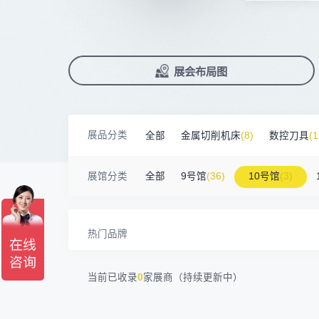
广州默士尼科技有限公司
100㎡以上展商
前往会议论坛>
国际数控机床展
数控刀具展
18938****82
顺丰速运有限公司
90%+
观众给参观体验打高分
展
已
免
合
深圳市蓝蓝科技有限公司
200㎡以上展商
累计获近
230
家企业连续10年参展
2万家
参展企业认可
13265****56
深圳市正电传奇科技有限公司
精
本
省
卓
南京震环智能装备有限公司
100㎡以上展商
Zipper Technology Limited
13265****38
展
免
2025线上
33127
人已报名
冈田智能（江苏）股份有限公司
100㎡以上展商
展览范围
13450****15
广州市汉菁自动化技术有限公司
已定展位企业
展会布局图
真
省
广州市昊志机电股份有限公司
200㎡以上展商
18820****56
顺丰速运有限公司
展
携
数控机床
数控刀具
塑料机械
臻赏工业股份有限公司
200㎡以上展商
13632****84
大族
查
人
机床附件
模具制造
精密零件加
广东捷程数控机床有限公司
200㎡以上展商
13509****17
顺丰速运
展品分类
全部
金属切削机床
(8)
数控刀具
(1
三菱电机自动化（中国）有限公司
200㎡以上展商
3D打印
13798****01
顺丰速运有限公司
德清申达机器制造有限公司
200㎡以上展商
金属材料
(0)
压铸及铸造
(3)
机床
14704****96
无
展馆分类
全部
9号馆
(36)
10号馆
(3)
宁波华美达机械制造有限公司
200㎡以上展商
13760****31
高要区恒博五金制造厂
海天塑机集团有限公司
200㎡以上展商
18588****09
深圳来福传动科技有限公司
川口机械制造（余姚）有限公司
54㎡以上展商
13556****62
宝铼公
热门品牌
余姚华泰橡塑机械有限公司
54㎡以上展商
15302****44
深圳市其欧科技有限公司
宁波中大力德智能传动股份有限公司
54㎡以上展商
13661****75
上海绪叁信息咨询有限公司
当前已收录
0
家展商（持续更新中）
深圳市海洲数控机械刀具有限公司
54㎡以上展商
15986****90
广州维高集团有限公司
深圳市金洲精工科技股份有限公司
54㎡以上展商
13611****26
新谱（广州）电子有限公司