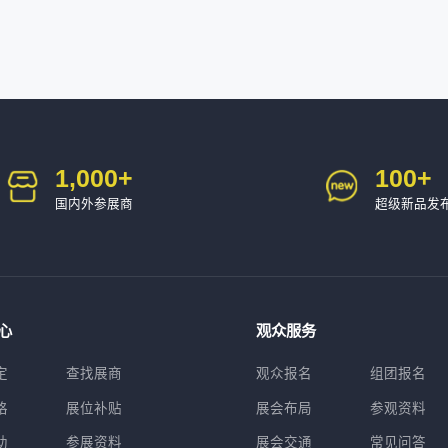
1,000
+
100
+
国内外参展商
超级新品发
心
观众服务
定
查找展商
观众报名
组团报名
格
展位补贴
展会布局
参观资料
助
参展资料
展会交通
常见问答