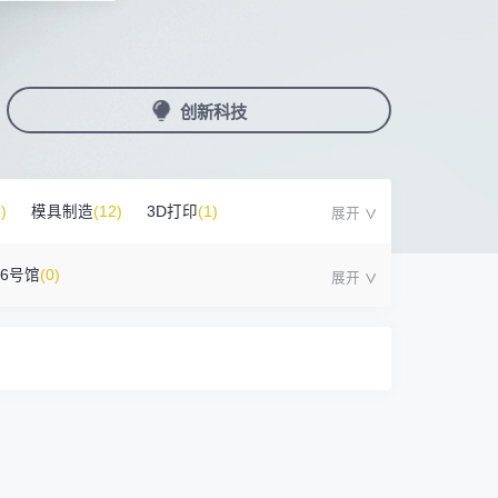
国潮机床展
机加工+模县制造
亚，共创出海新篇章
务
人才对接
非深小车车证下载
展期参观时间
采购展
载
上线下广告资源
200+高校行业人才配对
深圳外地车通行证下载
第一天： 9:30-17:00
接采购需求
第二天： 9:30-17:00
创新科技
来
+采购联系方式
第三天： 9:30-17:00
第四天： 9:30-14:00
浏览展位布局图
案
)
模具制造
(12)
3D打印
(1)
16号馆
(0)