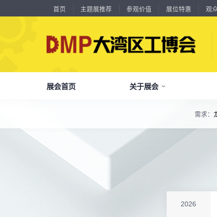
首页
主题展推荐
参观价值
展位特惠
观
展会首页
关于展会
18588****09
深圳来福传动科技有限公司
川口机械制造（余姚）有限公司
54㎡以上展商
13556****62
宝铼公
余姚华泰橡塑机械有限公司
54㎡以上展商
需求：
精
15302****44
深圳市其欧科技有限公司
了解全部展览范围
宁波中大力德智能传动股份有限公司
54㎡以上展商
13661****75
上海绪叁信息咨询有限公司
品
我
参
会
了解大湾区工博会
展商中心
观众中心
展会同期会议
深圳市海洲数控机械刀具有限公司
54㎡以上展商
全面链接上下游产业链，集中展示国内外行业领域的新思路、新技
15986****90
广州维高集团有限公司
深圳市金洲精工科技股份有限公司
54㎡以上展商
关
展
个
同
大湾区工博会致力于推动产业供需精准对接，
DMP大湾区工博会致力于参展商提供优质的
全新业态展览 共享创新成果前沿产品技术及
13611****26
新谱（广州）电子有限公司
分享行业技术创新和最佳实践
查看全部展览范围>
全
抢
携
D
构建开放、协作、共享的新一代数智新质生产
参展服务，汇集丰富的观众采购商资源、营销
成功实践展示-累计100+万观众到场参观
深圳市中勋精密机械有限公司
100㎡以上展商
18578****21
广州市高比电梯装饰工程有限公司广州分公司
力生态展示。
支持、推广工具，更有优惠、补贴等福利。
杭州川禾机械有限公司
100㎡以上展商
全
展
团
全
聚八方领航者，论转型升级之道
15914****57
深圳市朗华投控有限公司
为什么要参观>
聚
权
省
展
北京市电加工研究所有限公司
200㎡以上展商
主题展推荐
解锁企业新科技，专家诠释新故事
15384****02
服务行业
累计
20000+
27
年
参展商选择我们
广州库洛科技有限公司
参
展
免
展
2026
上海汉霸数控机电有限公司
100㎡以上展商
每年超
10万+
人提前预登记
17872****95
台山市精诚达电路有限公司
全
各
3
海
累计观众
参展商满意度
100+
90%
万人次