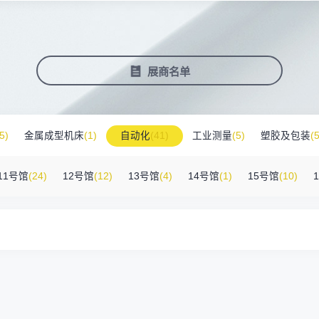
塑料新装备新材料
压铸铸造展
2025大湾区创新科技国际合作论坛
会营销推广
报名参展企业
费酒店住宿
作伙伴
展会视频
历届展商
商协会评价
参观资料
广告服
展
准拓展展会影响力
届展会报名参展企业
外观众提供免费酒店
越潜力的合作伙伴，全方位支持
真实呈现展会盛况
汇聚全球知名展商
多维度专业评价
参观指南、展前预览下
稀缺性线
新能源汽车零部件：智能制造装备技
术大会
会视频
费高铁报销
展会图片
展会有料
免费对
展商名单
实呈现展会盛况
外专业观众福利
往届展会现场图片
紧扣热点，探索产业未
3000
商查询
好友赢京东卡
新品技术
自动化
压铸及铸造
询展商展位号及展品
人有份,最高500元！
展示前沿科技和解决方
工
机器人
工业测量
5)
金属成型机床
(1)
自动化
(41)
工业测量
(5)
塑胶及包装
(5
附件
(46)
其他
(7)
工业软件
(1)
精密零件加工
(9)
环保设备
(1)
11号馆
(24)
12号馆
(12)
13号馆
(4)
14号馆
(1)
15号馆
(10)