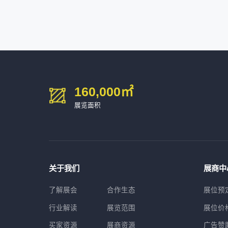
深圳市中勋精密机械有限公司
100㎡以上展商
160,000
㎡
展览面积
关于我们
展商中
了解展会
合作生态
展位预
行业解读
展览范围
展位价
买家资源
展商资源
广告赞