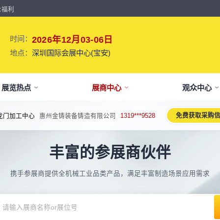
众福利
时间：
2026年12月03-06日
地点：
深圳国际会展中心(宝安)
展览热点
展商中心
观众中心
免费获取采购
密导轨、丝杆
深圳市宝裕达科技有限公司
1882***8169
牌介绍
要参展
观报名
议活动亮点
【免费】
新闻&媒体
参展保障
专家开讲 大咖论道
展会解读
参观资料
参展优
术、新设备、新产品，新应用。
丰富的参展商伙伴
于展会
位预订
人报名
期活动亮点
最新资讯
买家资源及名录
智能传感赋能新型工业化高质量发展
展会报告书
展会布局图
展位价
2026预计
论坛
方位详细介绍
先申请，锁定更优展位及更多优惠
好友报名享福利
MP会议论坛
展会最新动态
百万级全球买家资源查询
权威、全面的展会报告解读
获取整个展会的布局
观众资源
携手参展商提供全机械工业品类产品，满足丰富制造场景应用需求
出海东南亚战略高峰论坛-大湾区工
球买家资源
会报告
体报名（20人以上）
部会议活动
展会大事记
观众走访邀约
参展商评价
展商展位图
展位优
博会携手东南亚，共创出海新篇章
八方观众，加速行业转型
威、全面展会数据及分析
内巴士免费接送+免费午餐
期4天全部峰会/论坛/活动
展会发展中重要活动
全年全员精准邀约
助力展商拓展市场
每个馆展商位置图查看
超省！多
机器人核心零部件技术攻坚与成本优
展商资源
会平面图
费对接采购需求
期论坛嘉宾
展会图片
展商营销支持
观众评价
展商目录
补贴政
化论坛
球上万家企业的选共同择
个展馆的展商展位分布图
000+采购联系方式
内外超强嘉宾阵容,分享最热观点
往届展会现场图片
全场景免费营销推广支持
真实观众参观收获
当届展会参展企业及展
展位、搭