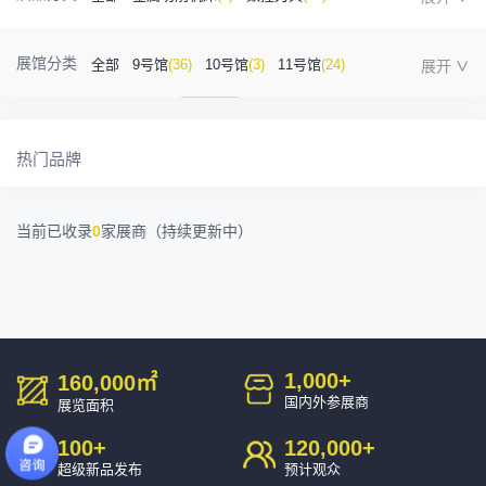
金属成型机床
(1)
自动化
(41)
工业测量
(5)
展馆分类
全部
9号馆
(36)
10号馆
(3)
11号馆
(24)
塑胶及包装
(5)
模具制造
(12)
3D打印
(1)
12号馆
(12)
13号馆
(4)
14号馆
(1)
金属材料
(0)
压铸及铸造
(3)
机床附件
(46)
热门品牌
15号馆
(10)
16号馆
(0)
其他
(7)
工业软件
(1)
精密零件加工
(9)
当前已收录
0
家展商（持续更新中）
环保设备
(1)
1,000
+
160,000
㎡
国内外参展商
展览面积
100
+
120,000
+
超级新品发布
预计观众