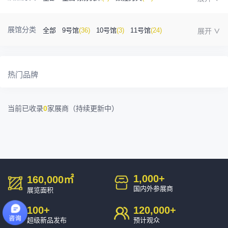
金属成型机床
(1)
自动化
(41)
工业测量
(5)
展馆分类
全部
9号馆
(36)
10号馆
(3)
11号馆
(24)
塑胶及包装
(5)
模具制造
(12)
3D打印
(1)
12号馆
(12)
13号馆
(4)
14号馆
(1)
15号馆
(10)
金属材料
(0)
压铸及铸造
(3)
机床附件
(46)
热门品牌
16号馆
(0)
其他
(7)
工业软件
(1)
精密零件加工
(9)
当前已收录
0
家展商（持续更新中）
环保设备
(1)
1,000
+
160,000
㎡
国内外参展商
展览面积
100
+
120,000
+
超级新品发布
预计观众