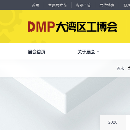
首页
主题展推荐
参观价值
展位特惠
观
展会首页
关于展会
18588****09
深圳来福传动科技有限公司
川口机械制造（余姚）有限公司
54㎡以上展商
13556****62
宝铼公
余姚华泰橡塑机械有限公司
54㎡以上展商
需求：
精
15302****44
深圳市其欧科技有限公司
了解全部展览范围
宁波中大力德智能传动股份有限公司
54㎡以上展商
13661****75
上海绪叁信息咨询有限公司
品
我
参
会
了解大湾区工博会
展商中心
观众中心
展会同期会议
深圳市海洲数控机械刀具有限公司
54㎡以上展商
全面链接上下游产业链，集中展示国内外行业领域的新思路、新技
15986****90
广州维高集团有限公司
深圳市金洲精工科技股份有限公司
54㎡以上展商
关
展
个
同
大湾区工博会致力于推动产业供需精准对接，
DMP大湾区工博会致力于参展商提供优质的
全新业态展览 共享创新成果前沿产品技术及
13611****26
新谱（广州）电子有限公司
分享行业技术创新和最佳实践
查看全部展览范围>
全
抢
携
D
构建开放、协作、共享的新一代数智新质生产
参展服务，汇集丰富的观众采购商资源、营销
成功实践展示-累计100+万观众到场参观
深圳市中勋精密机械有限公司
100㎡以上展商
18578****21
广州市高比电梯装饰工程有限公司广州分公司
力生态展示。
支持、推广工具，更有优惠、补贴等福利。
杭州川禾机械有限公司
100㎡以上展商
全
展
团
全
聚八方领航者，论转型升级之道
15914****57
深圳市朗华投控有限公司
为什么要参观>
聚
权
省
展
北京市电加工研究所有限公司
200㎡以上展商
主题展推荐
解锁企业新科技，专家诠释新故事
15384****02
服务行业
累计
20000+
27
年
参展商选择我们
广州库洛科技有限公司
参
展
免
展
2026
上海汉霸数控机电有限公司
100㎡以上展商
每年超
10万+
人提前预登记
17872****95
台山市精诚达电路有限公司
全
各
3
海
累计观众
参展商满意度
100+
90%
万人次