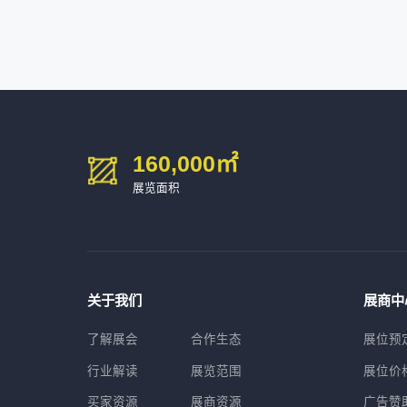
深圳市中勋精密机械有限公司
100㎡以上展商
160,000
㎡
展览面积
关于我们
展商中
了解展会
合作生态
展位预
行业解读
展览范围
展位价
买家资源
展商资源
广告赞