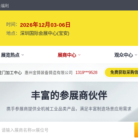
众福利
时间：
2026年12月03-06日
地点：
深圳国际会展中心(宝安)
展览热点
展商中心
观众中心
免费获取采购
密导轨、丝杆
深圳市宝裕达科技有限公司
1882***8169
牌介绍
要参展
观报名
议活动亮点
【免费】
新闻&媒体
参展保障
专家开讲 大咖论道
展会解读
参观资料
参展优
术、新设备、新产品，新应用。
丰富的参展商伙伴
于展会
位预订
人报名
期活动亮点
最新资讯
买家资源及名录
智能传感赋能新型工业化高质量发展
展会报告书
展会布局图
展位价
2026预计
论坛
方位详细介绍
先申请，锁定更优展位及更多优惠
好友报名享福利
MP会议论坛
展会最新动态
百万级全球买家资源查询
权威、全面的展会报告解读
获取整个展会的布局
观众资源
携手参展商提供全机械工业品类产品，满足丰富制造场景应用需求
出海东南亚战略高峰论坛-大湾区工
球买家资源
会报告
体报名（20人以上）
部会议活动
展会大事记
观众走访邀约
参展商评价
展商展位图
展位优
博会携手东南亚，共创出海新篇章
八方观众，加速行业转型
威、全面展会数据及分析
内巴士免费接送+免费午餐
期4天全部峰会/论坛/活动
展会发展中重要活动
全年全员精准邀约
助力展商拓展市场
每个馆展商位置图查看
超省！多
机器人核心零部件技术攻坚与成本优
展商资源
会平面图
费对接采购需求
期论坛嘉宾
展会图片
展商营销支持
观众评价
展商目录
补贴政
化论坛
球上万家企业的选共同择
个展馆的展商展位分布图
000+采购联系方式
内外超强嘉宾阵容,分享最热观点
往届展会现场图片
全场景免费营销推广支持
真实观众参观收获
当届展会参展企业及展
展位、搭