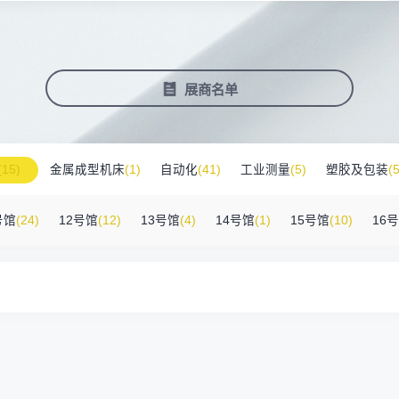
塑料新装备新材料
压铸铸造展
2025大湾区创新科技国际合作论坛
会营销推广
报名参展企业
费酒店住宿
作伙伴
展会视频
历届展商
商协会评价
参观资料
广告服
展
准拓展展会影响力
届展会报名参展企业
外观众提供免费酒店
越潜力的合作伙伴，全方位支持
真实呈现展会盛况
汇聚全球知名展商
多维度专业评价
参观指南、展前预览下
稀缺性线
新能源汽车零部件：智能制造装备技
术大会
会视频
费高铁报销
展会图片
展会有料
免费对
展商名单
实呈现展会盛况
外专业观众福利
往届展会现场图片
紧扣热点，探索产业未
3000
商查询
好友赢京东卡
新品技术
自动化
压铸及铸造
询展商展位号及展品
人有份,最高500元！
展示前沿科技和解决方
工
机器人
工业测量
(15)
金属成型机床
(1)
自动化
(41)
工业测量
(5)
塑胶及包装
(5
附件
(46)
其他
(7)
工业软件
(1)
精密零件加工
(9)
环保设备
(1)
号馆
(24)
12号馆
(12)
13号馆
(4)
14号馆
(1)
15号馆
(10)
16