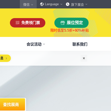
Language
微信
旗下展会
免费领门票
展位预定
会议活动
联系我们
信息
惠
生态伙伴
展商服务
本届展会布局图
参观须知
格
商协会伙伴
下载中心
展会交通
160,000
展览面积
规模
㎡
12,00
+
展商数量
丰富，参展满意度85%+
中外百家商协会支持
会刊、展商手册、展会LOGO下载
自驾、公共交通快速指引
惠
媒体伙伴
宣传资料提交
周边酒店
、下载
种专属优惠，低至5折
400+行业媒体宣传支持
提交企业及展品资料用于宣传
展馆附近酒店预定、比价
浏览展位布局图
策
媒体报道
展会素材下载
观众问答
品资源
建、水电等补贴达80%
权威媒体对展会报道
展会LOGO、海报下载
参观常见问题快速解决
出海东南亚战略高峰论坛-大湾区工博会携手东南
机器人核心零部件技术攻坚与成本优化论坛
新能源汽车零部件：智能制造装备技术大会
智能传感赋能新型工业化高质量发展论坛
2025大湾区创新科技国际合作论坛