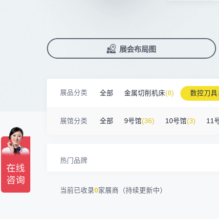
广州默士尼科技有限公司
100㎡以上展商
前往会议论坛>
国际数控机床展
数控刀具展
18938****82
顺丰速运有限公司
90%+
观众给参观体验打高分
展
已
免
合
深圳市蓝蓝科技有限公司
200㎡以上展商
累计获近
230
家企业连续10年参展
2万家
参展企业认可
13265****56
深圳市正电传奇科技有限公司
精
本
省
卓
南京震环智能装备有限公司
100㎡以上展商
Zipper Technology Limited
13265****38
展
免
2025线上
33132
人已报名
冈田智能（江苏）股份有限公司
100㎡以上展商
展览范围
13450****15
广州市汉菁自动化技术有限公司
已定展位企业
展会布局图
真
省
广州市昊志机电股份有限公司
200㎡以上展商
18820****56
顺丰速运有限公司
展
携
数控机床
数控刀具
塑料机械
臻赏工业股份有限公司
200㎡以上展商
13632****84
大族
查
人
机床附件
模具制造
精密零件加
广东捷程数控机床有限公司
200㎡以上展商
13509****17
顺丰速运
展品分类
全部
金属切削机床
(8)
数控刀具
三菱电机自动化（中国）有限公司
200㎡以上展商
3D打印
13798****01
顺丰速运有限公司
德清申达机器制造有限公司
200㎡以上展商
金属材料
(0)
压铸及铸造
(3)
机床
14704****96
无
展馆分类
全部
9号馆
(36)
10号馆
(3)
11
宁波华美达机械制造有限公司
200㎡以上展商
13760****31
高要区恒博五金制造厂
海天塑机集团有限公司
200㎡以上展商
18588****09
深圳来福传动科技有限公司
川口机械制造（余姚）有限公司
54㎡以上展商
13556****62
宝铼公
热门品牌
余姚华泰橡塑机械有限公司
54㎡以上展商
15302****44
深圳市其欧科技有限公司
宁波中大力德智能传动股份有限公司
54㎡以上展商
13661****75
上海绪叁信息咨询有限公司
当前已收录
0
家展商（持续更新中）
深圳市海洲数控机械刀具有限公司
54㎡以上展商
15986****90
广州维高集团有限公司
深圳市金洲精工科技股份有限公司
54㎡以上展商
13611****26
新谱（广州）电子有限公司