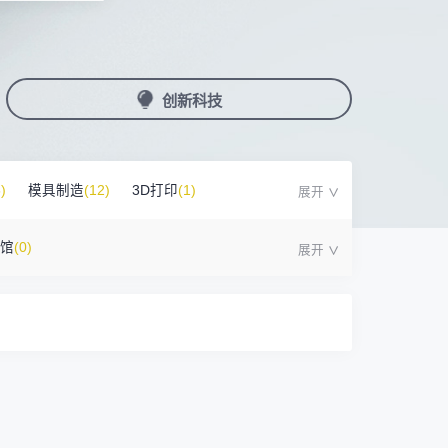
国潮机床展
机加工+模县制造
亚，共创出海新篇章
务
人才对接
非深小车车证下载
展期参观时间
采购展
载
上线下广告资源
200+高校行业人才配对
深圳外地车通行证下载
第一天： 9:30-17:00
接采购需求
第二天： 9:30-17:00
创新科技
来
+采购联系方式
第三天： 9:30-17:00
第四天： 9:30-14:00
浏览展位布局图
案
)
模具制造
(12)
3D打印
(1)
号馆
(0)