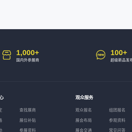
1,000
+
100
+
国内外参展商
超级新品发
心
观众服务
定
查找展商
观众报名
组团报名
格
展位补贴
展会布局
参观资料
助
参展资料
展会交通
常见问答