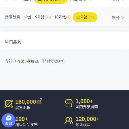
金属成型机床
(1)
自动化
(41)
工业测量
(5)
展馆分类
全部
9号馆
(36)
10号馆
(3)
11号馆
(24)
塑胶及包装
(5)
模具制造
(12)
3D打印
(1)
12号馆
(12)
13号馆
(4)
14号馆
(1)
15号馆
(10)
金属材料
(0)
压铸及铸造
(3)
机床附件
(46)
热门品牌
16号馆
(0)
其他
(7)
工业软件
(1)
精密零件加工
(9)
当前已收录
0
家展商（持续更新中）
环保设备
(1)
1,000
+
160,000
㎡
国内外参展商
展览面积
100
+
120,000
+
超级新品发布
预计观众