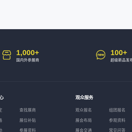
1,000
+
100
+
国内外参展商
超级新品发
心
观众服务
定
查找展商
观众报名
组团报名
格
展位补贴
展会布局
参观资料
助
参展资料
展会交通
常见问答