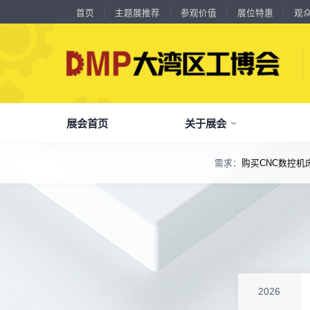
首页
主题展推荐
参观价值
展位特惠
观
展会首页
关于展会
需求：
购买CNC数控
了解全部展览范围
18588****09
深圳来福传动科技有限公司
品
我
参
会
了解大湾区工博会
展商中心
观众中心
展会同期会议
川口机械制造（余姚）有限公司
54㎡以上展商
全面链接上下游产业链，集中展示国内外行业领域的新思路、新技
13556****62
宝铼公
余姚华泰橡塑机械有限公司
54㎡以上展商
关
展
个
同
大湾区工博会致力于推动产业供需精准对接，
DMP大湾区工博会致力于参展商提供优质的
全新业态展览 共享创新成果前沿产品技术及
15302****44
深圳市其欧科技有限公司
分享行业技术创新和最佳实践
查看全部展览范围>
全
抢
携
D
构建开放、协作、共享的新一代数智新质生产
参展服务，汇集丰富的观众采购商资源、营销
成功实践展示-累计100+万观众到场参观
宁波中大力德智能传动股份有限公司
54㎡以上展商
13661****75
上海绪叁信息咨询有限公司
力生态展示。
支持、推广工具，更有优惠、补贴等福利。
深圳市海洲数控机械刀具有限公司
54㎡以上展商
全
展
团
全
聚八方领航者，论转型升级之道
15986****90
广州维高集团有限公司
为什么要参观>
聚
权
省
展
深圳市金洲精工科技股份有限公司
54㎡以上展商
主题展推荐
解锁企业新科技，专家诠释新故事
服务行业
累计
20000+
27
年
参展商选择我们
13611****26
新谱（广州）电子有限公司
参
展
免
展
2026
深圳市中勋精密机械有限公司
100㎡以上展商
每年超
10万+
人提前预登记
18578****21
广州市高比电梯装饰工程有限公司广州分公司
全
各
3
海
累计观众
参展商满意度
100+
90%
万人次