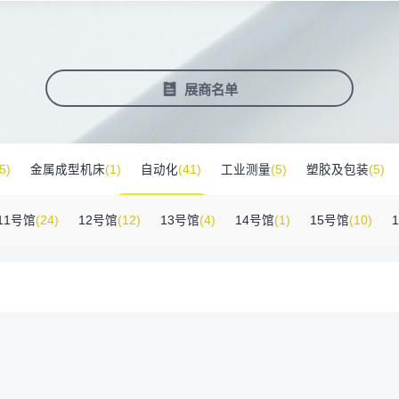
塑料新装备新材料
压铸铸造展
2025大湾区创新科技国际合作论坛
会营销推广
报名参展企业
费酒店住宿
作伙伴
展会视频
历届展商
商协会评价
参观资料
广告服
展
准拓展展会影响力
届展会报名参展企业
外观众提供免费酒店
越潜力的合作伙伴，全方位支持
真实呈现展会盛况
汇聚全球知名展商
多维度专业评价
参观指南、展前预览下
稀缺性线
新能源汽车零部件：智能制造装备技
术大会
会视频
费高铁报销
展会图片
展会有料
免费对
展商名单
实呈现展会盛况
外专业观众福利
往届展会现场图片
紧扣热点，探索产业未
3000
商查询
好友赢京东卡
新品技术
自动化
压铸及铸造
询展商展位号及展品
人有份,最高500元！
展示前沿科技和解决方
工
机器人
工业测量
5)
金属成型机床
(1)
自动化
(41)
工业测量
(5)
塑胶及包装
(5)
附件
(46)
其他
(7)
工业软件
(1)
精密零件加工
(9)
环保设备
(1
11号馆
(24)
12号馆
(12)
13号馆
(4)
14号馆
(1)
15号馆
(10)