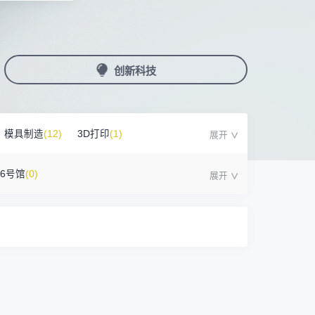
国潮机床展
机加工+模县制造
亚，共创出海新篇章
务
人才对接
非深小车车证下载
展期参观时间
采购展
载
上线下广告资源
200+高校行业人才配对
深圳外地车通行证下载
第一天： 9:30-17:00
接采购需求
第二天： 9:30-17:00
创新科技
来
+采购联系方式
第三天： 9:30-17:00
第四天： 9:30-14:00
浏览展位布局图
案
模具制造
(12)
3D打印
(1)
)
16号馆
(0)