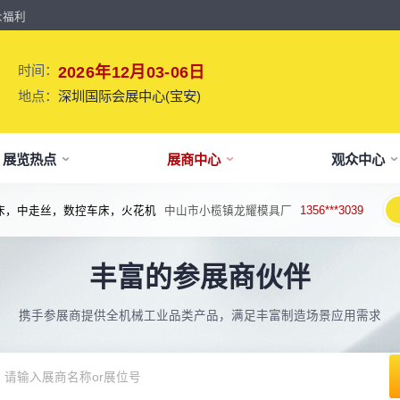
众福利
时间：
2026年12月03-06日
地点：
深圳国际会展中心(宝安)
展览热点
展商中心
观众中心
机床，中走丝，数控车床，火花机
中山市小榄镇龙耀模具厂
1356***3039
牌介绍
要参展
观报名
议活动亮点
【免费】
新闻&媒体
参展保障
专家开讲 大咖论道
展会解读
参观资料
参展优
术、新设备、新产品，新应用。
丰富的参展商伙伴
于展会
位预订
人报名
期活动亮点
最新资讯
买家资源及名录
智能传感赋能新型工业化高质量发展
展会报告书
展会布局图
展位价
2026预计
论坛
方位详细介绍
先申请，锁定更优展位及更多优惠
好友报名享福利
MP会议论坛
展会最新动态
百万级全球买家资源查询
权威、全面的展会报告解读
获取整个展会的布局
观众资源
携手参展商提供全机械工业品类产品，满足丰富制造场景应用需求
出海东南亚战略高峰论坛-大湾区工
球买家资源
会报告
体报名（20人以上）
部会议活动
展会大事记
观众走访邀约
参展商评价
展商展位图
展位优
博会携手东南亚，共创出海新篇章
八方观众，加速行业转型
威、全面展会数据及分析
内巴士免费接送+免费午餐
期4天全部峰会/论坛/活动
展会发展中重要活动
全年全员精准邀约
助力展商拓展市场
每个馆展商位置图查看
超省！多
机器人核心零部件技术攻坚与成本优
展商资源
会平面图
费对接采购需求
期论坛嘉宾
展会图片
展商营销支持
观众评价
展商目录
补贴政
化论坛
球上万家企业的选共同择
个展馆的展商展位分布图
000+采购联系方式
内外超强嘉宾阵容,分享最热观点
往届展会现场图片
全场景免费营销推广支持
真实观众参观收获
当届展会参展企业及展
展位、搭