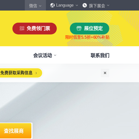
Language
微信
旗下展会
免费领门票
展位预定
会议活动
联系我们
免费获取采购信息
惠
生态伙伴
展商服务
本届展会布局图
参观须知
格
商协会伙伴
下载中心
展会交通
160,000
展览面积
规模
㎡
12,00
+
展商数量
丰富，参展满意度85%+
中外百家商协会支持
会刊、展商手册、展会LOGO下载
自驾、公共交通快速指引
惠
媒体伙伴
宣传资料提交
周边酒店
、下载
种专属优惠，低至5折
400+行业媒体宣传支持
提交企业及展品资料用于宣传
展馆附近酒店预定、比价
浏览展位布局图
策
媒体报道
展会素材下载
观众问答
品资源
建、水电等补贴达80%
权威媒体对展会报道
展会LOGO、海报下载
参观常见问题快速解决
出海东南亚战略高峰论坛-大湾区工博会携手东南
智能传感赋能新型工业化高质量发展论坛