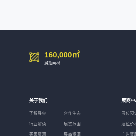
宁波中大力德智能传动股份有限公司
54㎡以上展商
13661****75
上海绪叁信息咨询有限公司
深圳市海洲数控机械刀具有限公司
54㎡以上展商
15986****90
广州维高集团有限公司
深圳市金洲精工科技股份有限公司
54㎡以上展商
13611****26
新谱（广州）电子有限公司
深圳市中勋精密机械有限公司
100㎡以上展商
160,000
㎡
展览面积
关于我们
展商中
了解展会
合作生态
展位预
行业解读
展览范围
展位价
买家资源
展商资源
广告赞