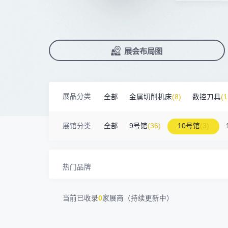
杭州川禾机械有限公司
100㎡以上展商
前往会议论坛>
国际数控机床展
数控刀具展
15914****57
深圳市朗华投控有限公司
90%+
观众给参观体验打高分
展
已
免
合
北京市电加工研究所有限公司
200㎡以上展商
累计获近
230
家企业连续10年参展
2万家
参展企业认可
15384****02
广州库洛科技有限公司
精
本
省
卓
上海汉霸数控机电有限公司
100㎡以上展商
17872****95
台山市精诚达电路有限公司
展
免
2025线上
33133
人已报名
广州默士尼科技有限公司
100㎡以上展商
展览范围
18938****82
顺丰速运有限公司
已定展位企业
展会布局图
真
省
深圳市蓝蓝科技有限公司
200㎡以上展商
13265****56
深圳市正电传奇科技有限公司
展
携
数控机床
数控刀具
塑料机械
南京震环智能装备有限公司
100㎡以上展商
Zipper Technology Limited
13265****38
查
人
机床附件
模具制造
精密零件加
冈田智能（江苏）股份有限公司
100㎡以上展商
13450****15
广州市汉菁自动化技术有限公司
展品分类
全部
金属切削机床
(8)
数控刀具
(1
广州市昊志机电股份有限公司
200㎡以上展商
3D打印
18820****56
顺丰速运有限公司
臻赏工业股份有限公司
200㎡以上展商
金属材料
(0)
压铸及铸造
(3)
机床
13632****84
大族
展馆分类
全部
9号馆
(36)
10号馆
(3)
广东捷程数控机床有限公司
200㎡以上展商
13509****17
顺丰速运
三菱电机自动化（中国）有限公司
200㎡以上展商
13798****01
顺丰速运有限公司
德清申达机器制造有限公司
200㎡以上展商
14704****96
无
热门品牌
宁波华美达机械制造有限公司
200㎡以上展商
13760****31
高要区恒博五金制造厂
海天塑机集团有限公司
200㎡以上展商
18588****09
深圳来福传动科技有限公司
当前已收录
0
家展商（持续更新中）
川口机械制造（余姚）有限公司
54㎡以上展商
13556****62
宝铼公
余姚华泰橡塑机械有限公司
54㎡以上展商
15302****44
深圳市其欧科技有限公司