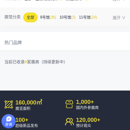
金属成型机床
(1)
自动化
(41)
工业测量
(5)
展馆分类
全部
9号馆
(36)
10号馆
(3)
11号馆
(24)
塑胶及包装
(5)
模具制造
(12)
3D打印
(1)
12号馆
(12)
13号馆
(4)
14号馆
(1)
15号馆
(10)
金属材料
(0)
压铸及铸造
(3)
机床附件
(46)
热门品牌
16号馆
(0)
其他
(7)
工业软件
(1)
精密零件加工
(9)
当前已收录
0
家展商（持续更新中）
环保设备
(1)
1,000
+
160,000
㎡
国内外参展商
展览面积
100
+
120,000
+
超级新品发布
预计观众