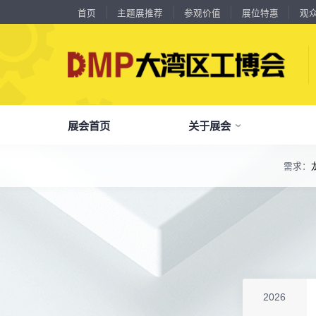
首页
主题展推荐
参观价值
展位特惠
观
展会首页
关于展会
18588****09
深圳来福传动科技有限公司
川口机械制造（余姚）有限公司
54㎡以上展商
需求：
13556****62
宝铼公
了解全部展览范围
余姚华泰橡塑机械有限公司
54㎡以上展商
15302****44
深圳市其欧科技有限公司
品
我
参
会
了解大湾区工博会
展商中心
观众中心
展会同期会议
宁波中大力德智能传动股份有限公司
54㎡以上展商
全面链接上下游产业链，集中展示国内外行业领域的新思路、新技
13661****75
上海绪叁信息咨询有限公司
深圳市海洲数控机械刀具有限公司
54㎡以上展商
关
展
个
同
大湾区工博会致力于推动产业供需精准对接，
DMP大湾区工博会致力于参展商提供优质的
全新业态展览 共享创新成果前沿产品技术及
15986****90
广州维高集团有限公司
分享行业技术创新和最佳实践
查看全部展览范围>
全
抢
携
D
构建开放、协作、共享的新一代数智新质生产
参展服务，汇集丰富的观众采购商资源、营销
成功实践展示-累计100+万观众到场参观
深圳市金洲精工科技股份有限公司
54㎡以上展商
13611****26
新谱（广州）电子有限公司
力生态展示。
支持、推广工具，更有优惠、补贴等福利。
深圳市中勋精密机械有限公司
100㎡以上展商
全
展
团
全
聚八方领航者，论转型升级之道
18578****21
广州市高比电梯装饰工程有限公司广州分公司
为什么要参观>
聚
权
省
展
杭州川禾机械有限公司
100㎡以上展商
主题展推荐
解锁企业新科技，专家诠释新故事
15914****57
服务行业
累计
20000+
27
年
参展商选择我们
深圳市朗华投控有限公司
参
展
免
展
2026
北京市电加工研究所有限公司
200㎡以上展商
每年超
10万+
人提前预登记
15384****02
广州库洛科技有限公司
全
各
3
海
累计观众
参展商满意度
100+
90%
万人次