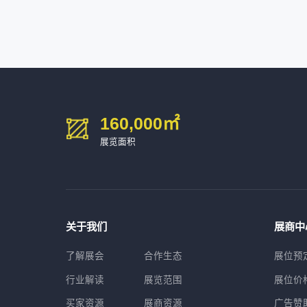
深圳市金洲精工科技股份有限公司
54㎡以上展商
13611****26
新谱（广州）电子有限公司
深圳市中勋精密机械有限公司
100㎡以上展商
160,000
㎡
展览面积
关于我们
展商中
了解展会
合作生态
展位预
行业解读
展览范围
展位价
买家资源
展商资源
广告赞