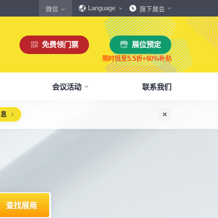
Language
微信
旗下展会
免费领门票
展位预定
会议活动
联系我们
信息
惠
生态伙伴
展商服务
本届展会布局图
参观须知
格
商协会伙伴
下载中心
展会交通
160,000
展览面积
规模
㎡
12,00
+
展商数量
丰富，参展满意度85%+
中外百家商协会支持
会刊、展商手册、展会LOGO下载
自驾、公共交通快速指引
惠
媒体伙伴
宣传资料提交
周边酒店
、下载
种专属优惠，低至5折
400+行业媒体宣传支持
提交企业及展品资料用于宣传
展馆附近酒店预定、比价
浏览展位布局图
策
媒体报道
展会素材下载
观众问答
品资源
建、水电等补贴达80%
权威媒体对展会报道
展会LOGO、海报下载
参观常见问题快速解决
出海东南亚战略高峰论坛-大湾区工博会携手东南
机器人核心零部件技术攻坚与成本优化论坛
新能源汽车零部件：智能制造装备技术大会
智能传感赋能新型工业化高质量发展论坛
2025大湾区创新科技国际合作论坛