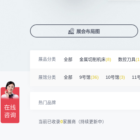
上海汉霸数控机电有限公司
100㎡以上展商
前往会议论坛>
国际数控机床展
数控刀具展
17872****95
台山市精诚达电路有限公司
90%+
观众给参观体验打高分
展
已
免
合
广州默士尼科技有限公司
100㎡以上展商
累计获近
230
家企业连续10年参展
2万家
参展企业认可
18938****82
顺丰速运有限公司
精
本
省
卓
深圳市蓝蓝科技有限公司
200㎡以上展商
13265****56
深圳市正电传奇科技有限公司
展
免
2025线上
33134
人已报名
南京震环智能装备有限公司
100㎡以上展商
展览范围
Zipper Technology Limited
13265****38
已定展位企业
展会布局图
真
省
冈田智能（江苏）股份有限公司
100㎡以上展商
13450****15
广州市汉菁自动化技术有限公司
展
携
数控机床
数控刀具
塑料机械
广州市昊志机电股份有限公司
200㎡以上展商
18820****56
顺丰速运有限公司
查
人
机床附件
模具制造
精密零件加
臻赏工业股份有限公司
200㎡以上展商
13632****84
大族
展品分类
全部
金属切削机床
(8)
数控刀具
(1
广东捷程数控机床有限公司
200㎡以上展商
3D打印
13509****17
顺丰速运
三菱电机自动化（中国）有限公司
200㎡以上展商
金属材料
(0)
压铸及铸造
(3)
机床
13798****01
顺丰速运有限公司
展馆分类
全部
9号馆
(36)
10号馆
(3)
11
德清申达机器制造有限公司
200㎡以上展商
14704****96
无
宁波华美达机械制造有限公司
200㎡以上展商
13760****31
高要区恒博五金制造厂
海天塑机集团有限公司
200㎡以上展商
18588****09
深圳来福传动科技有限公司
热门品牌
川口机械制造（余姚）有限公司
54㎡以上展商
13556****62
宝铼公
余姚华泰橡塑机械有限公司
54㎡以上展商
15302****44
深圳市其欧科技有限公司
当前已收录
0
家展商（持续更新中）
宁波中大力德智能传动股份有限公司
54㎡以上展商
13661****75
上海绪叁信息咨询有限公司
深圳市海洲数控机械刀具有限公司
54㎡以上展商
15986****90
广州维高集团有限公司