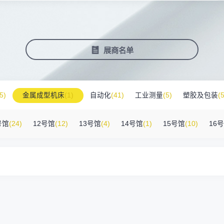
塑料新装备新材料
压铸铸造展
2025大湾区创新科技国际合作论坛
会营销推广
报名参展企业
费酒店住宿
作伙伴
展会视频
历届展商
商协会评价
参观资料
广告服
展
准拓展展会影响力
届展会报名参展企业
外观众提供免费酒店
越潜力的合作伙伴，全方位支持
真实呈现展会盛况
汇聚全球知名展商
多维度专业评价
参观指南、展前预览下
稀缺性线
新能源汽车零部件：智能制造装备技
术大会
会视频
费高铁报销
展会图片
展会有料
免费对
展商名单
实呈现展会盛况
外专业观众福利
往届展会现场图片
紧扣热点，探索产业未
3000
商查询
好友赢京东卡
新品技术
自动化
压铸及铸造
询展商展位号及展品
人有份,最高500元！
展示前沿科技和解决方
工
机器人
工业测量
5)
金属成型机床
(1)
自动化
(41)
工业测量
(5)
塑胶及包装
(5
附件
(46)
其他
(7)
工业软件
(1)
精密零件加工
(9)
环保设备
(1)
号馆
(24)
12号馆
(12)
13号馆
(4)
14号馆
(1)
15号馆
(10)
16