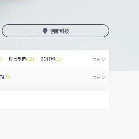
国潮机床展
机加工+模县制造
亚，共创出海新篇章
务
人才对接
非深小车车证下载
展期参观时间
采购展
载
上线下广告资源
200+高校行业人才配对
深圳外地车通行证下载
第一天： 9:30-17:00
接采购需求
第二天： 9:30-17:00
创新科技
来
+采购联系方式
第三天： 9:30-17:00
第四天： 9:30-14:00
浏览展位布局图
案
)
模具制造
(12)
3D打印
(1)
号馆
(0)