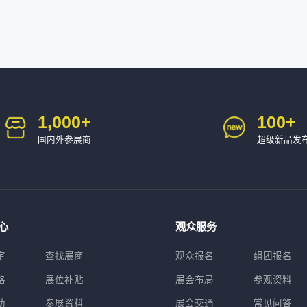
1,000
+
100
+
国内外参展商
超级新品发
心
观众服务
定
查找展商
观众报名
组团报名
格
展位补贴
展会布局
参观资料
助
参展资料
展会交通
常见问答