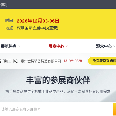
众福利
时间：
2026年12月03-06日
地点：
深圳国际会展中心(宝安)
展览热点
展商中心
观众中心
免费获取采购
龙门加工中心
惠州金铸装备铸造有限公司
1319***9528
牌介绍
要参展
观报名
议活动亮点
【免费】
新闻&媒体
参展保障
专家开讲 大咖论道
展会解读
参观资料
参展优
术、新设备、新产品，新应用。
丰富的参展商伙伴
于展会
位预订
人报名
期活动亮点
最新资讯
买家资源及名录
智能传感赋能新型工业化高质量发展
展会报告书
展会布局图
展位价
2026预计
论坛
方位详细介绍
先申请，锁定更优展位及更多优惠
好友报名享福利
MP会议论坛
展会最新动态
百万级全球买家资源查询
权威、全面的展会报告解读
获取整个展会的布局
观众资源
携手参展商提供全机械工业品类产品，满足丰富制造场景应用需求
出海东南亚战略高峰论坛-大湾区工
球买家资源
会报告
体报名（20人以上）
部会议活动
展会大事记
观众走访邀约
参展商评价
展商展位图
展位优
博会携手东南亚，共创出海新篇章
八方观众，加速行业转型
威、全面展会数据及分析
内巴士免费接送+免费午餐
期4天全部峰会/论坛/活动
展会发展中重要活动
全年全员精准邀约
助力展商拓展市场
每个馆展商位置图查看
超省！多
机器人核心零部件技术攻坚与成本优
展商资源
会平面图
费对接采购需求
期论坛嘉宾
展会图片
展商营销支持
观众评价
展商目录
补贴政
化论坛
球上万家企业的选共同择
个展馆的展商展位分布图
000+采购联系方式
内外超强嘉宾阵容,分享最热观点
往届展会现场图片
全场景免费营销推广支持
真实观众参观收获
当届展会参展企业及展
展位、搭