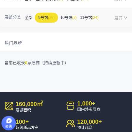
金属成型机床
(1)
自动化
(41)
工业测量
(5)
展馆分类
全部
9号馆
(36)
10号馆
(3)
11号馆
(24)
塑胶及包装
(5)
模具制造
(12)
3D打印
(1)
12号馆
(12)
13号馆
(4)
14号馆
(1)
15号馆
(10)
金属材料
(0)
压铸及铸造
(3)
机床附件
(46)
热门品牌
16号馆
(0)
其他
(7)
工业软件
(1)
精密零件加工
(9)
当前已收录
0
家展商（持续更新中）
环保设备
(1)
1,000
+
160,000
㎡
国内外参展商
展览面积
100
+
120,000
+
超级新品发布
预计观众