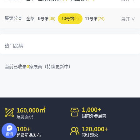
金属成型机床
(1)
自动化
(41)
工业测量
(5)
展馆分类
全部
9号馆
(36)
10号馆
(3)
11号馆
(24)
塑胶及包装
(5)
模具制造
(12)
3D打印
(1)
12号馆
(12)
13号馆
(4)
14号馆
(1)
15号馆
(10)
金属材料
(0)
压铸及铸造
(3)
机床附件
(46)
热门品牌
16号馆
(0)
其他
(7)
工业软件
(1)
精密零件加工
(9)
当前已收录
0
家展商（持续更新中）
环保设备
(1)
1,000
+
160,000
㎡
国内外参展商
展览面积
100
+
120,000
+
超级新品发布
预计观众