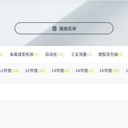
塑料新装备新材料
压铸铸造展
2025大湾区创新科技国际合作论坛
会营销推广
报名参展企业
费酒店住宿
作伙伴
展会视频
历届展商
商协会评价
参观资料
广告服
展
准拓展展会影响力
届展会报名参展企业
外观众提供免费酒店
越潜力的合作伙伴，全方位支持
真实呈现展会盛况
汇聚全球知名展商
多维度专业评价
参观指南、展前预览下
稀缺性线
新能源汽车零部件：智能制造装备技
术大会
会视频
费高铁报销
展会图片
展会有料
免费对
展商名单
实呈现展会盛况
外专业观众福利
往届展会现场图片
紧扣热点，探索产业未
3000
商查询
好友赢京东卡
新品技术
自动化
压铸及铸造
询展商展位号及展品
人有份,最高500元！
展示前沿科技和解决方
工
机器人
工业测量
5)
金属成型机床
(1)
自动化
(41)
工业测量
(5)
塑胶及包装
(5)
床附件
(46)
其他
(7)
工业软件
(1)
精密零件加工
(9)
环保设备
(1
11号馆
(24)
12号馆
(12)
13号馆
(4)
14号馆
(1)
15号馆
(10)