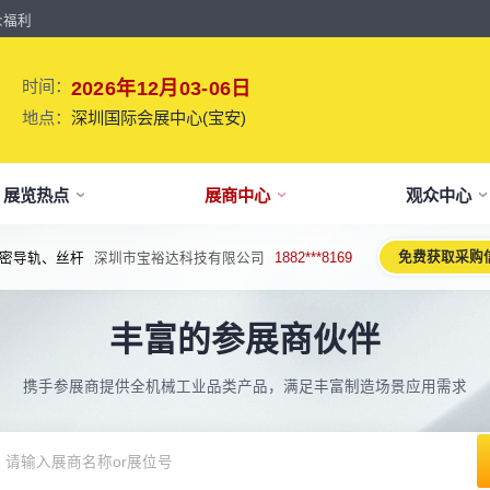
众福利
时间：
2026年12月03-06日
地点：
深圳国际会展中心(宝安)
展览热点
展商中心
观众中心
免费获取采购
密导轨、丝杆
深圳市宝裕达科技有限公司
1882***8169
牌介绍
要参展
观报名
议活动亮点
【免费】
新闻&媒体
参展保障
专家开讲 大咖论道
展会解读
参观资料
参展优
术、新设备、新产品，新应用。
丰富的参展商伙伴
于展会
位预订
人报名
期活动亮点
最新资讯
买家资源及名录
智能传感赋能新型工业化高质量发展
展会报告书
展会布局图
展位价
2026预计
论坛
方位详细介绍
先申请，锁定更优展位及更多优惠
好友报名享福利
MP会议论坛
展会最新动态
百万级全球买家资源查询
权威、全面的展会报告解读
获取整个展会的布局
观众资源
携手参展商提供全机械工业品类产品，满足丰富制造场景应用需求
出海东南亚战略高峰论坛-大湾区工
球买家资源
会报告
体报名（20人以上）
部会议活动
展会大事记
观众走访邀约
参展商评价
展商展位图
展位优
博会携手东南亚，共创出海新篇章
八方观众，加速行业转型
威、全面展会数据及分析
内巴士免费接送+免费午餐
期4天全部峰会/论坛/活动
展会发展中重要活动
全年全员精准邀约
助力展商拓展市场
每个馆展商位置图查看
超省！多
机器人核心零部件技术攻坚与成本优
展商资源
会平面图
费对接采购需求
期论坛嘉宾
展会图片
展商营销支持
观众评价
展商目录
补贴政
化论坛
球上万家企业的选共同择
个展馆的展商展位分布图
000+采购联系方式
内外超强嘉宾阵容,分享最热观点
往届展会现场图片
全场景免费营销推广支持
真实观众参观收获
当届展会参展企业及展
展位、搭