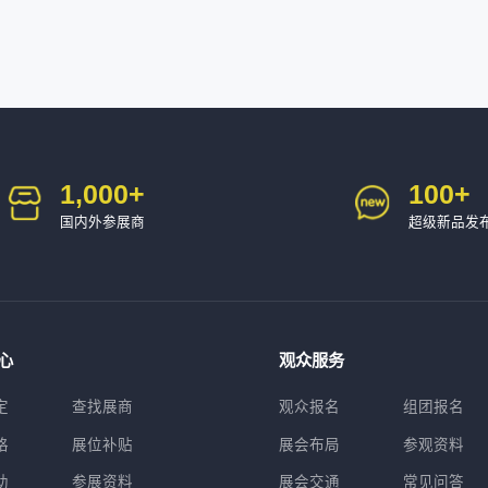
1,000
+
100
+
国内外参展商
超级新品发
心
观众服务
定
查找展商
观众报名
组团报名
格
展位补贴
展会布局
参观资料
助
参展资料
展会交通
常见问答