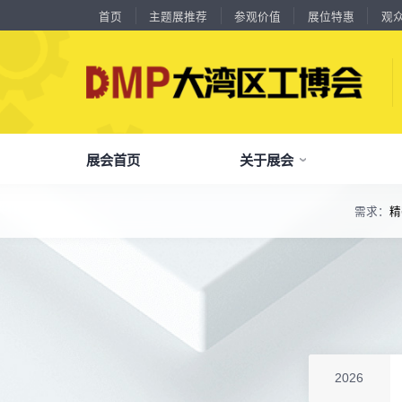
首页
主题展推荐
参观价值
展位特惠
观
18588****09
深圳来福传动科技有限公司
川口机械制造（余姚）有限公司
54㎡以上展商
展会首页
关于展会
13556****62
宝铼公
余姚华泰橡塑机械有限公司
54㎡以上展商
15302****44
深圳市其欧科技有限公司
宁波中大力德智能传动股份有限公司
54㎡以上展商
需求：
精
13661****75
上海绪叁信息咨询有限公司
了解全部展览范围
深圳市海洲数控机械刀具有限公司
54㎡以上展商
15986****90
广州维高集团有限公司
品
我
参
会
了解大湾区工博会
展商中心
观众中心
展会同期会议
深圳市金洲精工科技股份有限公司
54㎡以上展商
全面链接上下游产业链，集中展示国内外行业领域的新思路、新技
13611****26
新谱（广州）电子有限公司
深圳市中勋精密机械有限公司
100㎡以上展商
关
展
个
同
大湾区工博会致力于推动产业供需精准对接，
DMP大湾区工博会致力于参展商提供优质的
全新业态展览 共享创新成果前沿产品技术及
18578****21
广州市高比电梯装饰工程有限公司广州分公司
分享行业技术创新和最佳实践
查看全部展览范围>
全
抢
携
D
构建开放、协作、共享的新一代数智新质生产
参展服务，汇集丰富的观众采购商资源、营销
成功实践展示-累计100+万观众到场参观
杭州川禾机械有限公司
100㎡以上展商
15914****57
深圳市朗华投控有限公司
力生态展示。
支持、推广工具，更有优惠、补贴等福利。
北京市电加工研究所有限公司
200㎡以上展商
全
展
团
全
聚八方领航者，论转型升级之道
15384****02
广州库洛科技有限公司
为什么要参观>
聚
权
省
展
上海汉霸数控机电有限公司
100㎡以上展商
主题展推荐
解锁企业新科技，专家诠释新故事
服务行业
累计
20000+
27
年
参展商选择我们
17872****95
台山市精诚达电路有限公司
参
展
免
展
2026
广州默士尼科技有限公司
100㎡以上展商
每年超
10万+
人提前预登记
18938****82
顺丰速运有限公司
全
各
3
海
累计观众
参展商满意度
100+
90%
万人次