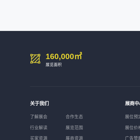
160,000
㎡
展览面积
关于我们
展商中
了解展会
合作生态
展位预
行业解读
展览范围
展位价
买家资源
展商资源
广告赞