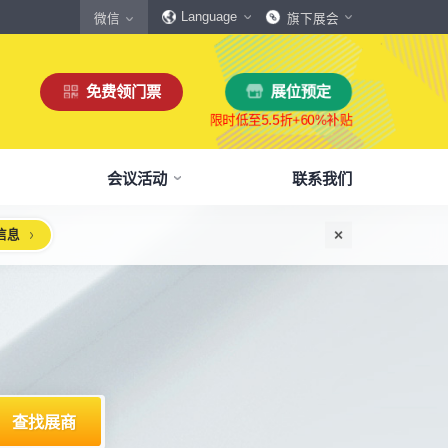
Language
微信
旗下展会
免费领门票
展位预定
会议活动
联系我们
信息
惠
生态伙伴
展商服务
本届展会布局图
参观须知
格
商协会伙伴
下载中心
展会交通
160,000
展览面积
规模
㎡
12,00
+
展商数量
丰富，参展满意度85%+
中外百家商协会支持
会刊、展商手册、展会LOGO下载
自驾、公共交通快速指引
惠
媒体伙伴
宣传资料提交
周边酒店
、下载
种专属优惠，低至5折
400+行业媒体宣传支持
提交企业及展品资料用于宣传
展馆附近酒店预定、比价
浏览展位布局图
策
媒体报道
展会素材下载
观众问答
品资源
建、水电等补贴达80%
权威媒体对展会报道
展会LOGO、海报下载
参观常见问题快速解决
智能传感赋能新型工业化高质量发展论坛