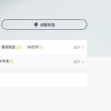
国潮机床展
机加工+模县制造
务
人才对接
非深小车车证下载
展期参观时间
采购展
载
上线下广告资源
200+高校行业人才配对
深圳外地车通行证下载
第一天： 9:30-17:00
接采购需求
第二天： 9:30-17:00
创新科技
来
+采购联系方式
第三天： 9:30-17:00
第四天： 9:30-14:00
浏览展位布局图
案
模具制造
(12)
3D打印
(1)
)
16号馆
(0)