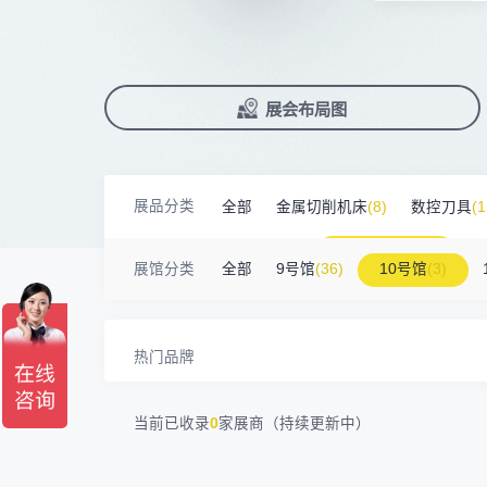
深圳市蓝蓝科技有限公司
200㎡以上展商
前往会议论坛>
国际数控机床展
数控刀具展
13265****56
深圳市正电传奇科技有限公司
90%+
观众给参观体验打高分
展
已
免
合
南京震环智能装备有限公司
100㎡以上展商
累计获近
230
家企业连续10年参展
2万家
参展企业认可
Zipper Technology Limited
13265****38
精
本
省
卓
冈田智能（江苏）股份有限公司
100㎡以上展商
13450****15
广州市汉菁自动化技术有限公司
展
免
2025线上
33133
人已报名
广州市昊志机电股份有限公司
200㎡以上展商
展览范围
18820****56
已定展位企业
顺丰速运有限公司
展会布局图
真
省
臻赏工业股份有限公司
200㎡以上展商
13632****84
大族
展
携
数控机床
数控刀具
塑料机械
广东捷程数控机床有限公司
200㎡以上展商
13509****17
顺丰速运
查
人
机床附件
模具制造
精密零件加
三菱电机自动化（中国）有限公司
200㎡以上展商
13798****01
顺丰速运有限公司
展品分类
全部
金属切削机床
(8)
数控刀具
(1
德清申达机器制造有限公司
200㎡以上展商
3D打印
14704****96
无
宁波华美达机械制造有限公司
200㎡以上展商
金属材料
(0)
压铸及铸造
(3)
机
13760****31
高要区恒博五金制造厂
展馆分类
全部
9号馆
(36)
10号馆
(3)
海天塑机集团有限公司
200㎡以上展商
18588****09
深圳来福传动科技有限公司
川口机械制造（余姚）有限公司
54㎡以上展商
13556****62
宝铼公
余姚华泰橡塑机械有限公司
54㎡以上展商
15302****44
深圳市其欧科技有限公司
热门品牌
宁波中大力德智能传动股份有限公司
54㎡以上展商
13661****75
上海绪叁信息咨询有限公司
深圳市海洲数控机械刀具有限公司
54㎡以上展商
15986****90
广州维高集团有限公司
当前已收录
0
家展商（持续更新中）
深圳市金洲精工科技股份有限公司
54㎡以上展商
13611****26
新谱（广州）电子有限公司
深圳市中勋精密机械有限公司
100㎡以上展商