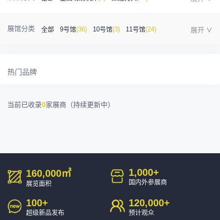
金属成型机床
(1)
自动化
(41)
工业测量
(5)
展馆分类
全部
9号馆
(36)
10号馆
(3)
11号馆
(24)
塑胶及包装
(5)
模具制造
(12)
3D打印
(1)
12号馆
(12)
13号馆
(4)
14号馆
(1)
15号馆
(10)
金属材料
(0)
压铸及铸造
(3)
机床附件
(46)
热门品牌
16号馆
(0)
其他
(7)
工业软件
(1)
精密零件加工
(9)
当前已收录
0
家展商（持续更新中）
环保设备
(1)
1,000
+
160,000
㎡
国内外参展商
展览面积
100
+
120,000
+
超级新品发布
预计观众