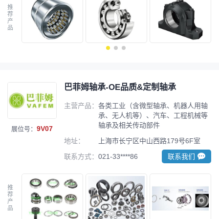
推
荐
产
品
巴菲姆轴承-OE品质&定制轴承
主营产品：
各类工业（含微型轴承、机器人用轴
承、无人机等）、汽车、工程机械等
轴承及相关传动部件
9V07
展位号：
地址：
上海市长宁区中山西路179号6F室
联系方式：
021-33****86
联系我们
推
荐
产
品