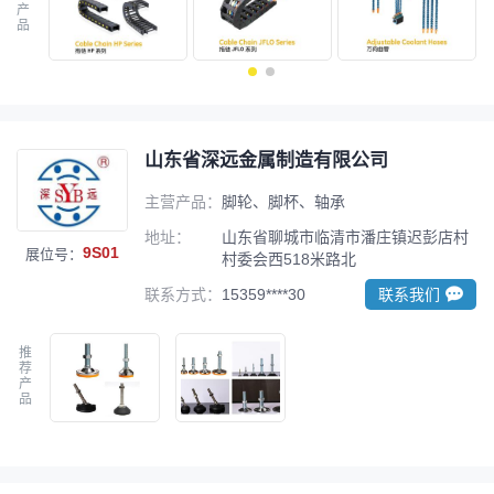
产
品
山东省深远金属制造有限公司
主营产品：
脚轮、脚杯、轴承
地址：
山东省聊城市临清市潘庄镇迟彭店村
9S01
展位号：
村委会西518米路北
联系方式：
15359****30
联系我们
推
荐
产
品