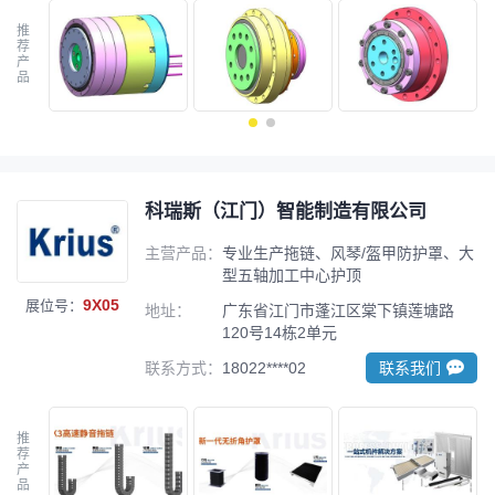
推
荐
产
品
科瑞斯（江门）智能制造有限公司
主营产品：
专业生产拖链、风琴/盔甲防护罩、大
型五轴加工中心护顶
9X05
展位号：
地址：
广东省江门市蓬江区棠下镇莲塘路
120号14栋2单元
联系方式：
18022****02
联系我们
推
荐
产
品