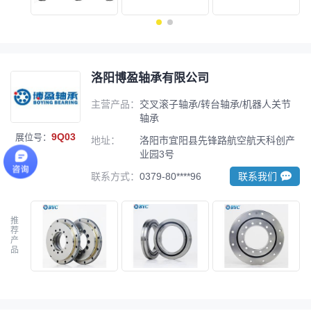
洛阳博盈轴承有限公司
主营产品：
交叉滚子轴承/转台轴承/机器人关节
轴承
9Q03
展位号：
地址：
洛阳市宜阳县先锋路航空航天科创产
业园3号
联系方式：
0379-80****96
联系我们
推
荐
产
品