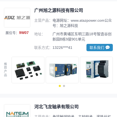
广州旭之源科技有限公司
主营产品：
电源网址：www.atazpower.com公众
号：旭之源科技
9W07
展位号：
地址：
广州市黄埔区东明三路18号智造谷创
新园B栋9层901单元
联系方式：
13226****41
联系我们
推
荐
产
品
河北飞龙轴承有限公司
主营产品：
角接触球轴承、主轴轴承、滚珠丝杠