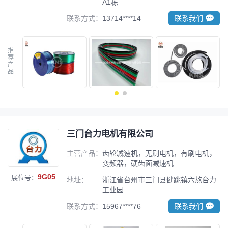
A1栋
联系方式：
13714****14
联系我们
推
荐
产
品
三门台力电机有限公司
主营产品：
齿轮减速机，无刷电机，有刷电机，
变频器，硬齿面减速机
9G05
展位号：
地址：
浙江省台州市三门县健跳镇六熬台力
工业园
联系方式：
15967****76
联系我们