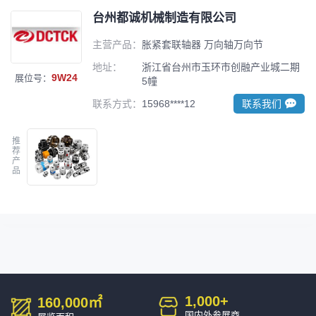
台州都诚机械制造有限公司
主营产品：
胀紧套联轴器 万向轴万向节
地址：
浙江省台州市玉环市创融产业城二期
9W24
展位号：
5幢
联系方式：
15968****12
联系我们
推
荐
产
品
1,000
+
160,000
㎡
国内外参展商