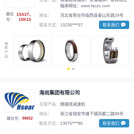
轴承网址：www.faczc.com
展位
15A37、
地址：
河北省邢台市临西县泰山东路29号
15K15
号：
联系方式：
13230****37
联系我们
推
荐
产
品
海尚集团有限公司
主营产品：
微摆线减速机
地址：
浙江省瑞安市塘下镇凤都二路88号
9M02
展位号：
联系方式：
13075****85
联系我们