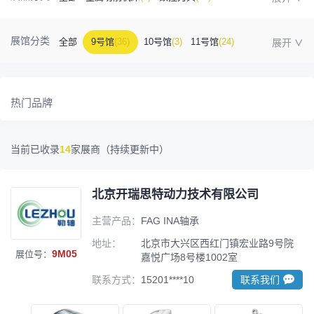
金属成型机床
(1)
自动化
(41)
工业测量
(5)
展馆分类
全部
9号馆
(36)
10号馆
(3)
11号馆
(24)
塑胶及包装
(5)
模具制造
(12)
3D打印
(1)
12号馆
(12)
13号馆
(4)
14号馆
(1)
15号馆
(10)
金属材料
(0)
压铸及铸造
(3)
机床附件
(46)
热门品牌
16号馆
(0)
其他
(7)
工业软件
(1)
精密零件加工
(9)
当前已收录
14
家展商（持续更新中）
环保设备
(1)
北京开瑞思特动力技术有限公司
主营产品：
FAG INA轴承
地址：
北京市大兴区西红门镇宏业路9号院
9M05
展位号：
嘉悦广场8号楼1002室
联系方式：
15201****10
联系我们