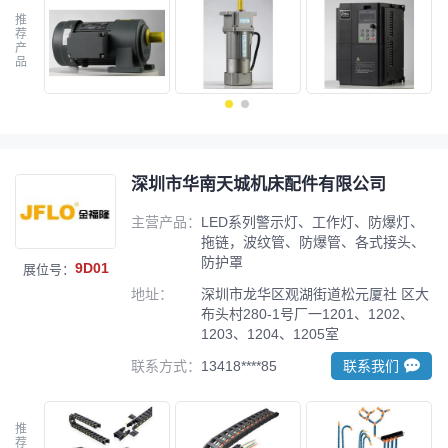
推
荐
产
品
深圳市华南天城机床配件有限公司
主营产品：
LED系列警示灯、工作灯、防爆灯、
拖链，波纹管、防爆管、各式接头、
防护罩
9D01
展位号：
地址：
深圳市龙华区观湖街道松元厦社 区大
布头村280-1号厂一1201、1202、
1203、1204、1205室
联系方式：
13418****85
联系我们
推
荐