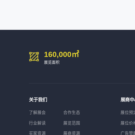
深圳市金洲精工科技股份有限公司
54㎡以上展商
13611****26
新谱（广州）电子有限公司
深圳市中勋精密机械有限公司
100㎡以上展商
160,000
㎡
展览面积
关于我们
展商中
了解展会
合作生态
展位预
行业解读
展览范围
展位价
买家资源
展商资源
广告赞