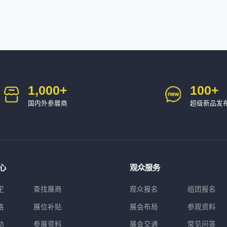
1,000
+
100
+
国内外参展商
超级新品发
心
观众服务
定
查找展商
观众报名
组团报名
格
展位补贴
展会布局
参观资料
助
参展资料
展会交通
常见问答