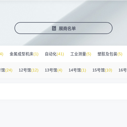
塑料新装备新材料
压铸铸造展
2025大湾区创新科技国际合作论坛
会营销推广
报名参展企业
费酒店住宿
作伙伴
展会视频
历届展商
商协会评价
参观资料
广告服
展
准拓展展会影响力
届展会报名参展企业
外观众提供免费酒店
越潜力的合作伙伴，全方位支持
真实呈现展会盛况
汇聚全球知名展商
多维度专业评价
参观指南、展前预览下
稀缺性线
新能源汽车零部件：智能制造装备技
术大会
会视频
费高铁报销
展会图片
展会有料
免费对
展商名单
实呈现展会盛况
外专业观众福利
往届展会现场图片
紧扣热点，探索产业未
3000
商查询
好友赢京东卡
新品技术
自动化
压铸及铸造
询展商展位号及展品
人有份,最高500元！
展示前沿科技和解决方
工
机器人
工业测量
4)
金属成型机床
(1)
自动化
(41)
工业测量
(5)
塑胶及包装
(5)
附件
(46)
其他
(7)
工业软件
(1)
精密零件加工
(9)
环保设备
(1)
号馆
(24)
12号馆
(12)
13号馆
(4)
14号馆
(1)
15号馆
(10)
16