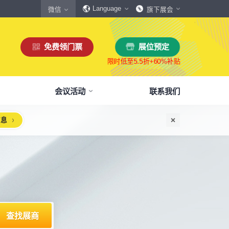
Language
微信
旗下展会
免费领门票
展位预定
会议活动
联系我们
信息
惠
生态伙伴
展商服务
本届展会布局图
参观须知
格
商协会伙伴
下载中心
展会交通
160,000
展览面积
规模
㎡
12,00
+
展商数量
丰富，参展满意度85%+
中外百家商协会支持
会刊、展商手册、展会LOGO下载
自驾、公共交通快速指引
惠
媒体伙伴
宣传资料提交
周边酒店
、下载
种专属优惠，低至5折
400+行业媒体宣传支持
提交企业及展品资料用于宣传
展馆附近酒店预定、比价
浏览展位布局图
策
媒体报道
展会素材下载
观众问答
品资源
建、水电等补贴达80%
权威媒体对展会报道
展会LOGO、海报下载
参观常见问题快速解决
出海东南亚战略高峰论坛-大湾区工博会携手东南
机器人核心零部件技术攻坚与成本优化论坛
新能源汽车零部件：智能制造装备技术大会
智能传感赋能新型工业化高质量发展论坛
2025大湾区创新科技国际合作论坛