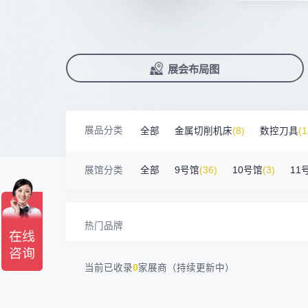
上海汉霸数控机电有限公司
100㎡以上展商
前往会议论坛>
国际数控机床展
数控刀具展
17872****95
台山市精诚达电路有限公司
90%+
观众给参观体验打高分
展
已
免
合
广州默士尼科技有限公司
100㎡以上展商
累计获近
230
家企业连续10年参展
2万家
参展企业认可
18938****82
顺丰速运有限公司
精
本
省
卓
深圳市蓝蓝科技有限公司
200㎡以上展商
13265****56
深圳市正电传奇科技有限公司
展
免
2025线上
33123
人已报名
南京震环智能装备有限公司
100㎡以上展商
展览范围
Zipper Technology Limited
13265****38
已定展位企业
展会布局图
真
省
冈田智能（江苏）股份有限公司
100㎡以上展商
13450****15
广州市汉菁自动化技术有限公司
展
携
数控机床
数控刀具
塑料机械
广州市昊志机电股份有限公司
200㎡以上展商
18820****56
顺丰速运有限公司
查
人
机床附件
模具制造
精密零件加
臻赏工业股份有限公司
200㎡以上展商
13632****84
大族
展品分类
全部
金属切削机床
(8)
数控刀具
(1
广东捷程数控机床有限公司
200㎡以上展商
3D打印
13509****17
顺丰速运
三菱电机自动化（中国）有限公司
200㎡以上展商
金属材料
(0)
压铸及铸造
(3)
机床
13798****01
顺丰速运有限公司
展馆分类
全部
9号馆
(36)
10号馆
(3)
11
德清申达机器制造有限公司
200㎡以上展商
14704****96
无
宁波华美达机械制造有限公司
200㎡以上展商
13760****31
高要区恒博五金制造厂
海天塑机集团有限公司
200㎡以上展商
18588****09
深圳来福传动科技有限公司
热门品牌
川口机械制造（余姚）有限公司
54㎡以上展商
13556****62
宝铼公
余姚华泰橡塑机械有限公司
54㎡以上展商
15302****44
深圳市其欧科技有限公司
当前已收录
0
家展商（持续更新中）
宁波中大力德智能传动股份有限公司
54㎡以上展商
13661****75
上海绪叁信息咨询有限公司
深圳市海洲数控机械刀具有限公司
54㎡以上展商
15986****90
广州维高集团有限公司