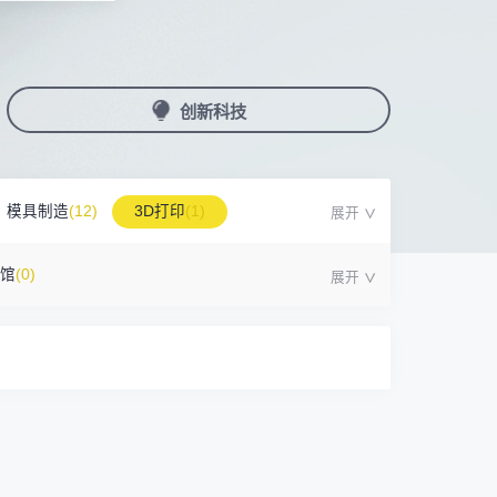
国潮机床展
机加工+模县制造
亚，共创出海新篇章
务
人才对接
非深小车车证下载
展期参观时间
采购展
载
上线下广告资源
200+高校行业人才配对
深圳外地车通行证下载
第一天： 9:30-17:00
接采购需求
第二天： 9:30-17:00
创新科技
来
+采购联系方式
第三天： 9:30-17:00
第四天： 9:30-14:00
浏览展位布局图
案
模具制造
(12)
3D打印
(1)
号馆
(0)