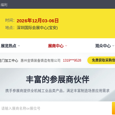
众福利
时间：
2026年12月03-06日
地点：
深圳国际会展中心(宝安)
展览热点
展商中心
观众中心
免费获取采购
龙门加工中心
惠州金铸装备铸造有限公司
1319***9528
牌介绍
要参展
观报名
议活动亮点
【免费】
新闻&媒体
参展保障
专家开讲 大咖论道
展会解读
参观资料
参展优
术、新设备、新产品，新应用。
丰富的参展商伙伴
于展会
位预订
人报名
期活动亮点
最新资讯
买家资源及名录
智能传感赋能新型工业化高质量发展
展会报告书
展会布局图
展位价
2026预计
论坛
方位详细介绍
先申请，锁定更优展位及更多优惠
好友报名享福利
MP会议论坛
展会最新动态
百万级全球买家资源查询
权威、全面的展会报告解读
获取整个展会的布局
观众资源
携手参展商提供全机械工业品类产品，满足丰富制造场景应用需求
出海东南亚战略高峰论坛-大湾区工
球买家资源
会报告
体报名（20人以上）
部会议活动
展会大事记
观众走访邀约
参展商评价
展商展位图
展位优
博会携手东南亚，共创出海新篇章
八方观众，加速行业转型
威、全面展会数据及分析
内巴士免费接送+免费午餐
期4天全部峰会/论坛/活动
展会发展中重要活动
全年全员精准邀约
助力展商拓展市场
每个馆展商位置图查看
超省！多
机器人核心零部件技术攻坚与成本优
展商资源
会平面图
费对接采购需求
期论坛嘉宾
展会图片
展商营销支持
观众评价
展商目录
补贴政
化论坛
球上万家企业的选共同择
个展馆的展商展位分布图
000+采购联系方式
内外超强嘉宾阵容,分享最热观点
往届展会现场图片
全场景免费营销推广支持
真实观众参观收获
当届展会参展企业及展
展位、搭