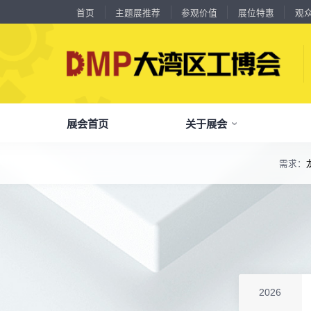
首页
主题展推荐
参观价值
展位特惠
观
展会首页
关于展会
18588****09
深圳来福传动科技有限公司
川口机械制造（余姚）有限公司
54㎡以上展商
需求：
13556****62
宝铼公
了解全部展览范围
余姚华泰橡塑机械有限公司
54㎡以上展商
15302****44
深圳市其欧科技有限公司
品
我
参
会
了解大湾区工博会
展商中心
观众中心
展会同期会议
宁波中大力德智能传动股份有限公司
54㎡以上展商
全面链接上下游产业链，集中展示国内外行业领域的新思路、新技
13661****75
上海绪叁信息咨询有限公司
深圳市海洲数控机械刀具有限公司
54㎡以上展商
关
展
个
同
大湾区工博会致力于推动产业供需精准对接，
DMP大湾区工博会致力于参展商提供优质的
全新业态展览 共享创新成果前沿产品技术及
15986****90
广州维高集团有限公司
分享行业技术创新和最佳实践
查看全部展览范围>
全
抢
携
D
构建开放、协作、共享的新一代数智新质生产
参展服务，汇集丰富的观众采购商资源、营销
成功实践展示-累计100+万观众到场参观
深圳市金洲精工科技股份有限公司
54㎡以上展商
13611****26
新谱（广州）电子有限公司
力生态展示。
支持、推广工具，更有优惠、补贴等福利。
深圳市中勋精密机械有限公司
100㎡以上展商
全
展
团
全
聚八方领航者，论转型升级之道
18578****21
广州市高比电梯装饰工程有限公司广州分公司
为什么要参观>
聚
权
省
展
杭州川禾机械有限公司
100㎡以上展商
主题展推荐
解锁企业新科技，专家诠释新故事
15914****57
服务行业
累计
20000+
27
年
参展商选择我们
深圳市朗华投控有限公司
参
展
免
展
2026
北京市电加工研究所有限公司
200㎡以上展商
每年超
10万+
人提前预登记
15384****02
广州库洛科技有限公司
全
各
3
海
累计观众
参展商满意度
100+
90%
万人次