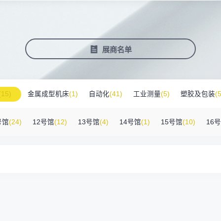
塑料新装备新材料
压铸铸造展
2025大湾区创新科技国际合作论坛
会营销推广
报名参展企业
费酒店住宿
作伙伴
展会视频
历届展商
商协会评价
参观资料
广告服
展
准拓展展会影响力
届展会报名参展企业
外观众提供免费酒店
越潜力的合作伙伴，全方位支持
真实呈现展会盛况
汇聚全球知名展商
多维度专业评价
参观指南、展前预览下
稀缺性线
新能源汽车零部件：智能制造装备技
术大会
会视频
费高铁报销
展会图片
展会有料
免费对
展商名单
实呈现展会盛况
外专业观众福利
往届展会现场图片
紧扣热点，探索产业未
3000
商查询
好友赢京东卡
新品技术
自动化
压铸及铸造
询展商展位号及展品
人有份,最高500元！
展示前沿科技和解决方
工
机器人
工业测量
(15)
金属成型机床
(1)
自动化
(41)
工业测量
(5)
塑胶及包装
(5
附件
(46)
其他
(7)
工业软件
(1)
精密零件加工
(9)
环保设备
(1)
号馆
(24)
12号馆
(12)
13号馆
(4)
14号馆
(1)
15号馆
(10)
16