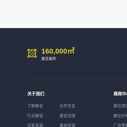
深圳市海洲数控机械刀具有限公司
54㎡以上展商
15986****90
广州维高集团有限公司
深圳市金洲精工科技股份有限公司
54㎡以上展商
13611****26
新谱（广州）电子有限公司
深圳市中勋精密机械有限公司
100㎡以上展商
160,000
㎡
展览面积
关于我们
展商中
了解展会
合作生态
展位预
行业解读
展览范围
展位价
买家资源
展商资源
广告赞