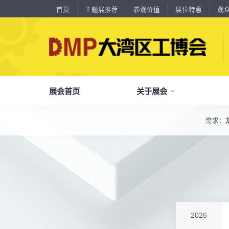
首页
主题展推荐
参观价值
展位特惠
观
展会首页
关于展会
需求：
18588****09
深圳来福传动科技有限公司
了解全部展览范围
川口机械制造（余姚）有限公司
54㎡以上展商
13556****62
宝铼公
品
我
参
会
了解大湾区工博会
展商中心
观众中心
展会同期会议
余姚华泰橡塑机械有限公司
54㎡以上展商
全面链接上下游产业链，集中展示国内外行业领域的新思路、新技
15302****44
深圳市其欧科技有限公司
宁波中大力德智能传动股份有限公司
54㎡以上展商
关
展
个
同
大湾区工博会致力于推动产业供需精准对接，
DMP大湾区工博会致力于参展商提供优质的
全新业态展览 共享创新成果前沿产品技术及
13661****75
上海绪叁信息咨询有限公司
分享行业技术创新和最佳实践
查看全部展览范围>
全
抢
携
D
构建开放、协作、共享的新一代数智新质生产
参展服务，汇集丰富的观众采购商资源、营销
成功实践展示-累计100+万观众到场参观
深圳市海洲数控机械刀具有限公司
54㎡以上展商
15986****90
广州维高集团有限公司
力生态展示。
支持、推广工具，更有优惠、补贴等福利。
深圳市金洲精工科技股份有限公司
54㎡以上展商
全
展
团
全
聚八方领航者，论转型升级之道
13611****26
新谱（广州）电子有限公司
为什么要参观>
聚
权
省
展
深圳市中勋精密机械有限公司
100㎡以上展商
主题展推荐
解锁企业新科技，专家诠释新故事
18578****21
服务行业
累计
20000+
27
年
参展商选择我们
广州市高比电梯装饰工程有限公司广州分公司
参
展
免
展
2026
杭州川禾机械有限公司
100㎡以上展商
每年超
10万+
人提前预登记
15914****57
深圳市朗华投控有限公司
全
各
3
海
累计观众
参展商满意度
100+
90%
万人次