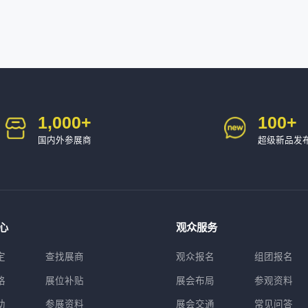
1,000
+
100
+
国内外参展商
超级新品发
心
观众服务
定
查找展商
观众报名
组团报名
格
展位补贴
展会布局
参观资料
助
参展资料
展会交通
常见问答