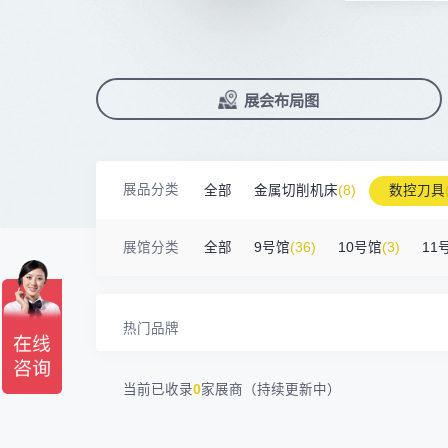
北京市电加工研究所有限公司
200㎡以上展商
前往会议论坛>
国际数控机床展
数控刀具展
15384****02
广州库洛科技有限公司
90%+
观众给参观体验打高分
展
已
免
合
上海汉霸数控机电有限公司
100㎡以上展商
累计获近
230
家企业连续10年参展
2万家
参展企业认可
17872****95
台山市精诚达电路有限公司
精
本
省
卓
广州默士尼科技有限公司
100㎡以上展商
18938****82
顺丰速运有限公司
展
免
2025线上
33133
人已报名
深圳市蓝蓝科技有限公司
200㎡以上展商
展览范围
13265****56
深圳市正电传奇科技有限公司
已定展位企业
展会布局图
真
省
南京震环智能装备有限公司
100㎡以上展商
Zipper Technology Limited
13265****38
展
携
数控机床
数控刀具
塑料机械
冈田智能（江苏）股份有限公司
100㎡以上展商
13450****15
广州市汉菁自动化技术有限公司
查
人
机床附件
模具制造
精密零件加
广州市昊志机电股份有限公司
200㎡以上展商
18820****56
顺丰速运有限公司
展品分类
全部
金属切削机床
(8)
数控刀具
臻赏工业股份有限公司
200㎡以上展商
3D打印
13632****84
大族
广东捷程数控机床有限公司
200㎡以上展商
金属材料
(0)
压铸及铸造
(3)
机床
13509****17
顺丰速运
展馆分类
全部
9号馆
(36)
10号馆
(3)
11
三菱电机自动化（中国）有限公司
200㎡以上展商
13798****01
顺丰速运有限公司
德清申达机器制造有限公司
200㎡以上展商
14704****96
无
宁波华美达机械制造有限公司
200㎡以上展商
13760****31
高要区恒博五金制造厂
热门品牌
海天塑机集团有限公司
200㎡以上展商
18588****09
深圳来福传动科技有限公司
川口机械制造（余姚）有限公司
54㎡以上展商
13556****62
宝铼公
当前已收录
0
家展商（持续更新中）
余姚华泰橡塑机械有限公司
54㎡以上展商
15302****44
深圳市其欧科技有限公司
宁波中大力德智能传动股份有限公司
54㎡以上展商
13661****75
上海绪叁信息咨询有限公司