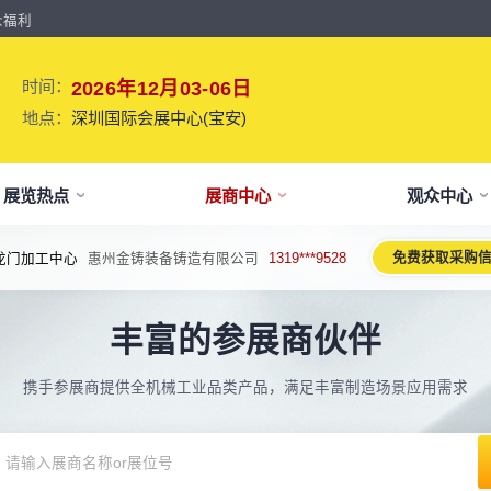
众福利
时间：
2026年12月03-06日
地点：
深圳国际会展中心(宝安)
展览热点
展商中心
观众中心
免费获取采购
龙门加工中心
惠州金铸装备铸造有限公司
1319***9528
牌介绍
要参展
观报名
议活动亮点
【免费】
新闻&媒体
参展保障
专家开讲 大咖论道
展会解读
参观资料
参展优
术、新设备、新产品，新应用。
丰富的参展商伙伴
于展会
位预订
人报名
期活动亮点
最新资讯
买家资源及名录
智能传感赋能新型工业化高质量发展
展会报告书
展会布局图
展位价
2026预计
论坛
方位详细介绍
先申请，锁定更优展位及更多优惠
好友报名享福利
MP会议论坛
展会最新动态
百万级全球买家资源查询
权威、全面的展会报告解读
获取整个展会的布局
观众资源
携手参展商提供全机械工业品类产品，满足丰富制造场景应用需求
出海东南亚战略高峰论坛-大湾区工
球买家资源
会报告
体报名（20人以上）
部会议活动
展会大事记
观众走访邀约
参展商评价
展商展位图
展位优
博会携手东南亚，共创出海新篇章
八方观众，加速行业转型
威、全面展会数据及分析
内巴士免费接送+免费午餐
期4天全部峰会/论坛/活动
展会发展中重要活动
全年全员精准邀约
助力展商拓展市场
每个馆展商位置图查看
超省！多
机器人核心零部件技术攻坚与成本优
展商资源
会平面图
费对接采购需求
期论坛嘉宾
展会图片
展商营销支持
观众评价
展商目录
补贴政
化论坛
球上万家企业的选共同择
个展馆的展商展位分布图
000+采购联系方式
内外超强嘉宾阵容,分享最热观点
往届展会现场图片
全场景免费营销推广支持
真实观众参观收获
当届展会参展企业及展
展位、搭