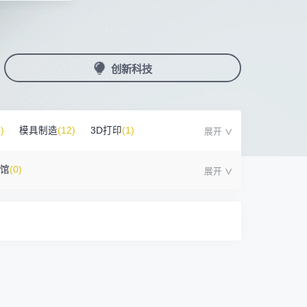
国潮机床展
机加工+模县制造
亚，共创出海新篇章
务
人才对接
非深小车车证下载
展期参观时间
采购展
载
上线下广告资源
200+高校行业人才配对
深圳外地车通行证下载
第一天： 9:30-17:00
接采购需求
第二天： 9:30-17:00
创新科技
来
+采购联系方式
第三天： 9:30-17:00
第四天： 9:30-14:00
浏览展位布局图
案
)
模具制造
(12)
3D打印
(1)
号馆
(0)