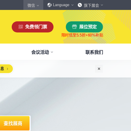
Language
微信
旗下展会
免费领门票
展位预定
会议活动
联系我们
信息
惠
生态伙伴
展商服务
本届展会布局图
参观须知
格
商协会伙伴
下载中心
展会交通
160,000
展览面积
规模
㎡
12,00
+
展商数量
丰富，参展满意度85%+
中外百家商协会支持
会刊、展商手册、展会LOGO下载
自驾、公共交通快速指引
惠
媒体伙伴
宣传资料提交
周边酒店
、下载
种专属优惠，低至5折
400+行业媒体宣传支持
提交企业及展品资料用于宣传
展馆附近酒店预定、比价
浏览展位布局图
策
媒体报道
展会素材下载
观众问答
品资源
建、水电等补贴达80%
权威媒体对展会报道
展会LOGO、海报下载
参观常见问题快速解决
出海东南亚战略高峰论坛-大湾区工博会携手东南
机器人核心零部件技术攻坚与成本优化论坛
新能源汽车零部件：智能制造装备技术大会
智能传感赋能新型工业化高质量发展论坛
2025大湾区创新科技国际合作论坛