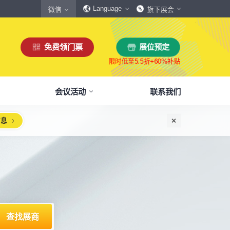
Language
微信
旗下展会
免费领门票
展位预定
会议活动
联系我们
信息
惠
生态伙伴
展商服务
本届展会布局图
参观须知
格
商协会伙伴
下载中心
展会交通
160,000
展览面积
规模
㎡
12,00
+
展商数量
丰富，参展满意度85%+
中外百家商协会支持
会刊、展商手册、展会LOGO下载
自驾、公共交通快速指引
惠
媒体伙伴
宣传资料提交
周边酒店
、下载
种专属优惠，低至5折
400+行业媒体宣传支持
提交企业及展品资料用于宣传
展馆附近酒店预定、比价
浏览展位布局图
策
媒体报道
展会素材下载
观众问答
品资源
建、水电等补贴达80%
权威媒体对展会报道
展会LOGO、海报下载
参观常见问题快速解决
出海东南亚战略高峰论坛-大湾区工博会携手东南
机器人核心零部件技术攻坚与成本优化论坛
新能源汽车零部件：智能制造装备技术大会
智能传感赋能新型工业化高质量发展论坛
2025大湾区创新科技国际合作论坛