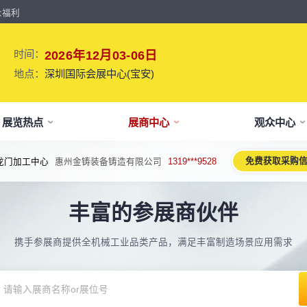
众福利
时间：
2026年12月03-06日
地点：
深圳国际会展中心(宝安)
展览热点
展商中心
观众中心
免费获取采购
龙门加工中心
惠州金铸装备铸造有限公司
1319***9528
牌介绍
要参展
观报名
议活动亮点
【免费】
新闻&媒体
参展保障
专家开讲 大咖论道
展会解读
参观资料
参展优
术、新设备、新产品，新应用。
丰富的参展商伙伴
于展会
位预订
人报名
期活动亮点
最新资讯
买家资源及名录
智能传感赋能新型工业化高质量发展
展会报告书
展会布局图
展位价
2026预计
论坛
方位详细介绍
先申请，锁定更优展位及更多优惠
好友报名享福利
MP会议论坛
展会最新动态
百万级全球买家资源查询
权威、全面的展会报告解读
获取整个展会的布局
观众资源
携手参展商提供全机械工业品类产品，满足丰富制造场景应用需求
出海东南亚战略高峰论坛-大湾区工
球买家资源
会报告
体报名（20人以上）
部会议活动
展会大事记
观众走访邀约
参展商评价
展商展位图
展位优
博会携手东南亚，共创出海新篇章
八方观众，加速行业转型
威、全面展会数据及分析
内巴士免费接送+免费午餐
期4天全部峰会/论坛/活动
展会发展中重要活动
全年全员精准邀约
助力展商拓展市场
每个馆展商位置图查看
超省！多
机器人核心零部件技术攻坚与成本优
展商资源
会平面图
费对接采购需求
期论坛嘉宾
展会图片
展商营销支持
观众评价
展商目录
补贴政
化论坛
球上万家企业的选共同择
个展馆的展商展位分布图
000+采购联系方式
内外超强嘉宾阵容,分享最热观点
往届展会现场图片
全场景免费营销推广支持
真实观众参观收获
当届展会参展企业及展
展位、搭