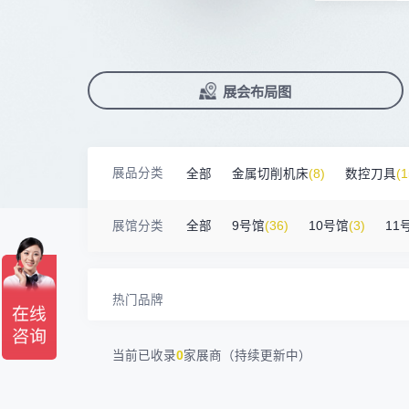
前往会议论坛>
国际数控机床展
数控刀具展
北京市电加工研究所有限公司
200㎡以上展商
90%+
观众给参观体验打高分
15384****02
广州库洛科技有限公司
展
已
免
合
累计获近
230
家企业连续10年参展
2万家
参展企业认可
上海汉霸数控机电有限公司
100㎡以上展商
精
本
省
卓
17872****95
台山市精诚达电路有限公司
广州默士尼科技有限公司
100㎡以上展商
18938****82
顺丰速运有限公司
展
免
2025线上
33127
人已报名
展览范围
深圳市蓝蓝科技有限公司
200㎡以上展商
已定展位企业
展会布局图
真
省
13265****56
深圳市正电传奇科技有限公司
南京震环智能装备有限公司
100㎡以上展商
展
携
数控机床
数控刀具
塑料机械
Zipper Technology Limited
13265****38
冈田智能（江苏）股份有限公司
100㎡以上展商
查
人
13450****15
广州市汉菁自动化技术有限公司
机床附件
模具制造
精密零件加
广州市昊志机电股份有限公司
200㎡以上展商
展品分类
全部
金属切削机床
(8)
数控刀具
(1
18820****56
顺丰速运有限公司
3D打印
臻赏工业股份有限公司
200㎡以上展商
13632****84
大族
金属材料
(0)
压铸及铸造
(3)
机床
广东捷程数控机床有限公司
200㎡以上展商
13509****17
展馆分类
全部
9号馆
(36)
10号馆
(3)
11
顺丰速运
三菱电机自动化（中国）有限公司
200㎡以上展商
13798****01
顺丰速运有限公司
德清申达机器制造有限公司
200㎡以上展商
14704****96
无
宁波华美达机械制造有限公司
200㎡以上展商
热门品牌
13760****31
高要区恒博五金制造厂
海天塑机集团有限公司
200㎡以上展商
18588****09
深圳来福传动科技有限公司
川口机械制造（余姚）有限公司
54㎡以上展商
13556****62
宝铼公
当前已收录
0
家展商（持续更新中）
余姚华泰橡塑机械有限公司
54㎡以上展商
15302****44
深圳市其欧科技有限公司
宁波中大力德智能传动股份有限公司
54㎡以上展商
13661****75
上海绪叁信息咨询有限公司