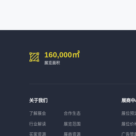
深圳市海洲数控机械刀具有限公司
54㎡以上展商
15986****90
广州维高集团有限公司
深圳市金洲精工科技股份有限公司
54㎡以上展商
13611****26
新谱（广州）电子有限公司
深圳市中勋精密机械有限公司
100㎡以上展商
160,000
㎡
展览面积
关于我们
展商中
了解展会
合作生态
展位预
行业解读
展览范围
展位价
买家资源
展商资源
广告赞