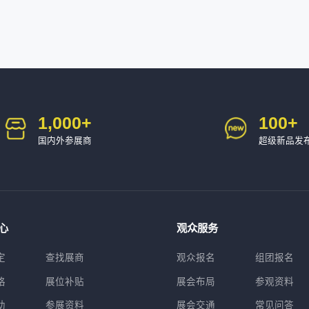
1,000
+
100
+
国内外参展商
超级新品发
心
观众服务
定
查找展商
观众报名
组团报名
格
展位补贴
展会布局
参观资料
助
参展资料
展会交通
常见问答