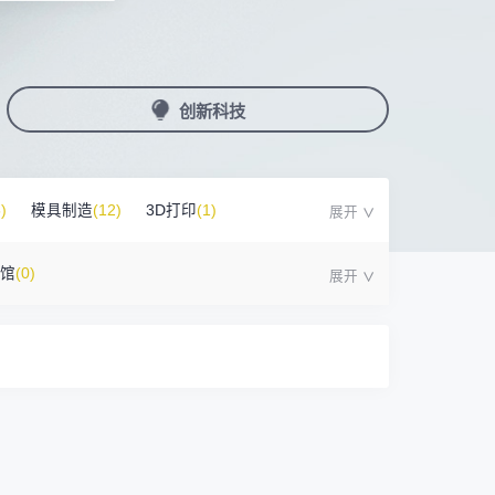
国潮机床展
机加工+模县制造
亚，共创出海新篇章
务
人才对接
非深小车车证下载
展期参观时间
采购展
载
上线下广告资源
200+高校行业人才配对
深圳外地车通行证下载
第一天： 9:30-17:00
接采购需求
第二天： 9:30-17:00
创新科技
来
+采购联系方式
第三天： 9:30-17:00
第四天： 9:30-14:00
浏览展位布局图
案
)
模具制造
(12)
3D打印
(1)
号馆
(0)