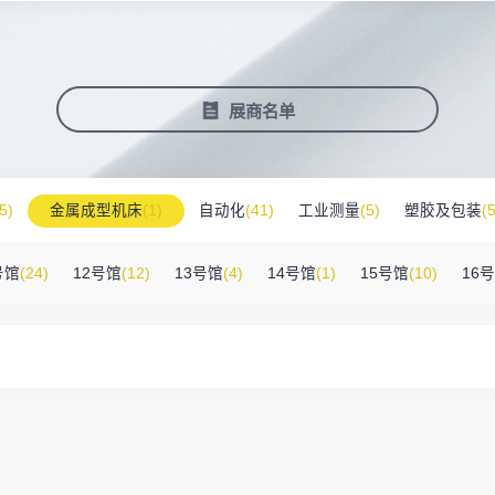
塑料新装备新材料
压铸铸造展
2025大湾区创新科技国际合作论坛
会营销推广
报名参展企业
费酒店住宿
作伙伴
展会视频
历届展商
商协会评价
参观资料
广告服
展
准拓展展会影响力
届展会报名参展企业
外观众提供免费酒店
越潜力的合作伙伴，全方位支持
真实呈现展会盛况
汇聚全球知名展商
多维度专业评价
参观指南、展前预览下
稀缺性线
新能源汽车零部件：智能制造装备技
术大会
会视频
费高铁报销
展会图片
展会有料
免费对
展商名单
实呈现展会盛况
外专业观众福利
往届展会现场图片
紧扣热点，探索产业未
3000
商查询
好友赢京东卡
新品技术
自动化
压铸及铸造
询展商展位号及展品
人有份,最高500元！
展示前沿科技和解决方
工
机器人
工业测量
5)
金属成型机床
(1)
自动化
(41)
工业测量
(5)
塑胶及包装
(5
附件
(46)
其他
(7)
工业软件
(1)
精密零件加工
(9)
环保设备
(1)
号馆
(24)
12号馆
(12)
13号馆
(4)
14号馆
(1)
15号馆
(10)
16