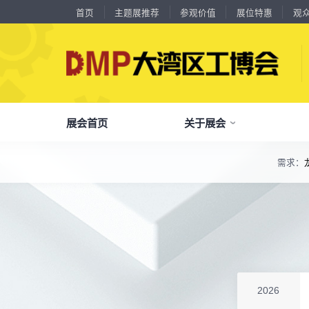
首页
主题展推荐
参观价值
展位特惠
观
展会首页
关于展会
需求：
了解全部展览范围
18588****09
深圳来福传动科技有限公司
川口机械制造（余姚）有限公司
54㎡以上展商
品
我
参
会
了解大湾区工博会
展商中心
观众中心
展会同期会议
13556****62
宝铼公
全面链接上下游产业链，集中展示国内外行业领域的新思路、新技
余姚华泰橡塑机械有限公司
54㎡以上展商
15302****44
深圳市其欧科技有限公司
关
展
个
同
大湾区工博会致力于推动产业供需精准对接，
DMP大湾区工博会致力于参展商提供优质的
全新业态展览 共享创新成果前沿产品技术及
宁波中大力德智能传动股份有限公司
54㎡以上展商
13661****75
分享行业技术创新和最佳实践
上海绪叁信息咨询有限公司
查看全部展览范围>
全
抢
携
D
构建开放、协作、共享的新一代数智新质生产
参展服务，汇集丰富的观众采购商资源、营销
成功实践展示-累计100+万观众到场参观
深圳市海洲数控机械刀具有限公司
54㎡以上展商
力生态展示。
支持、推广工具，更有优惠、补贴等福利。
15986****90
广州维高集团有限公司
全
展
团
全
聚八方领航者，论转型升级之道
深圳市金洲精工科技股份有限公司
54㎡以上展商
为什么要参观>
13611****26
聚
权
省
展
新谱（广州）电子有限公司
主题展推荐
深圳市中勋精密机械有限公司
100㎡以上展商
解锁企业新科技，专家诠释新故事
服务行业
累计
20000+
27
年
参展商选择我们
18578****21
广州市高比电梯装饰工程有限公司广州分公司
参
展
免
展
2026
每年超
10万+
人提前预登记
杭州川禾机械有限公司
100㎡以上展商
全
各
3
海
累计观众
参展商满意度
100+
90%
万人次
15914****57
深圳市朗华投控有限公司