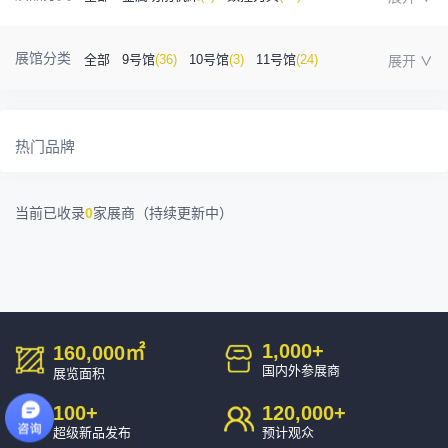
金属成型机床
(1)
自动化
(41)
工业测量
(5)
展馆分类
全部
9号馆
(36)
10号馆
(3)
11号馆
(24)
塑胶及包装
(5)
模具制造
(12)
3D打印
(1)
12号馆
(12)
13号馆
(4)
14号馆
(1)
15号馆
(10)
金属材料
(0)
压铸及铸造
(3)
机床附件
(46)
热门品牌
16号馆
(0)
其他
(7)
工业软件
(1)
精密零件加工
(9)
当前已收录
0
家展商（持续更新中）
环保设备
(1)
1,000
+
160,000
㎡
国内外参展商
展览面积
100
+
120,000
+
超级新品发布
预计观众