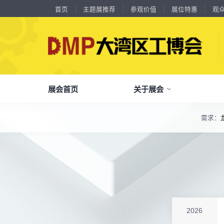
首页
主题展推荐
参观价值
展位特惠
观
展会首页
关于展会
需求：
18588****09
深圳来福传动科技有限公司
了解全部展览范围
川口机械制造（余姚）有限公司
54㎡以上展商
13556****62
宝铼公
品
我
参
会
了解大湾区工博会
展商中心
观众中心
展会同期会议
余姚华泰橡塑机械有限公司
54㎡以上展商
全面链接上下游产业链，集中展示国内外行业领域的新思路、新技
15302****44
深圳市其欧科技有限公司
宁波中大力德智能传动股份有限公司
54㎡以上展商
关
展
个
同
大湾区工博会致力于推动产业供需精准对接，
DMP大湾区工博会致力于参展商提供优质的
全新业态展览 共享创新成果前沿产品技术及
13661****75
上海绪叁信息咨询有限公司
分享行业技术创新和最佳实践
查看全部展览范围>
全
抢
携
D
构建开放、协作、共享的新一代数智新质生产
参展服务，汇集丰富的观众采购商资源、营销
成功实践展示-累计100+万观众到场参观
深圳市海洲数控机械刀具有限公司
54㎡以上展商
15986****90
广州维高集团有限公司
力生态展示。
支持、推广工具，更有优惠、补贴等福利。
深圳市金洲精工科技股份有限公司
54㎡以上展商
全
展
团
全
聚八方领航者，论转型升级之道
13611****26
新谱（广州）电子有限公司
为什么要参观>
聚
权
省
展
深圳市中勋精密机械有限公司
100㎡以上展商
主题展推荐
解锁企业新科技，专家诠释新故事
18578****21
服务行业
累计
20000+
27
年
参展商选择我们
广州市高比电梯装饰工程有限公司广州分公司
参
展
免
展
2026
杭州川禾机械有限公司
100㎡以上展商
每年超
10万+
人提前预登记
15914****57
深圳市朗华投控有限公司
全
各
3
海
累计观众
参展商满意度
100+
90%
万人次