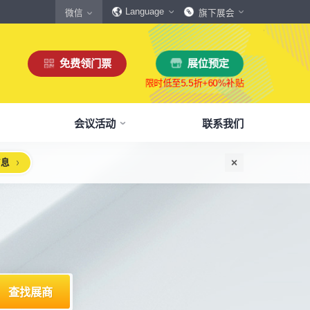
Language
微信
旗下展会
免费领门票
展位预定
会议活动
联系我们
信息
惠
生态伙伴
展商服务
本届展会布局图
参观须知
格
商协会伙伴
下载中心
展会交通
160,000
展览面积
规模
㎡
12,00
+
展商数量
丰富，参展满意度85%+
中外百家商协会支持
会刊、展商手册、展会LOGO下载
自驾、公共交通快速指引
惠
媒体伙伴
宣传资料提交
周边酒店
、下载
种专属优惠，低至5折
400+行业媒体宣传支持
提交企业及展品资料用于宣传
展馆附近酒店预定、比价
浏览展位布局图
策
媒体报道
展会素材下载
观众问答
品资源
建、水电等补贴达80%
权威媒体对展会报道
展会LOGO、海报下载
参观常见问题快速解决
出海东南亚战略高峰论坛-大湾区工博会携手东南
机器人核心零部件技术攻坚与成本优化论坛
新能源汽车零部件：智能制造装备技术大会
智能传感赋能新型工业化高质量发展论坛
2025大湾区创新科技国际合作论坛