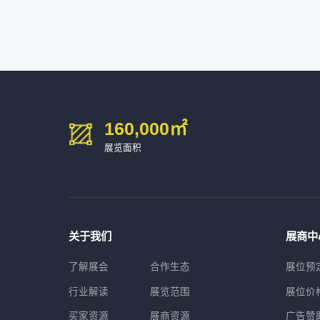
深圳市海洲数控机械刀具有限公司
54㎡以上展商
15986****90
广州维高集团有限公司
深圳市金洲精工科技股份有限公司
54㎡以上展商
13611****26
新谱（广州）电子有限公司
深圳市中勋精密机械有限公司
100㎡以上展商
160,000
㎡
展览面积
关于我们
展商中
了解展会
合作生态
展位预
行业解读
展览范围
展位价
买家资源
展商资源
广告赞