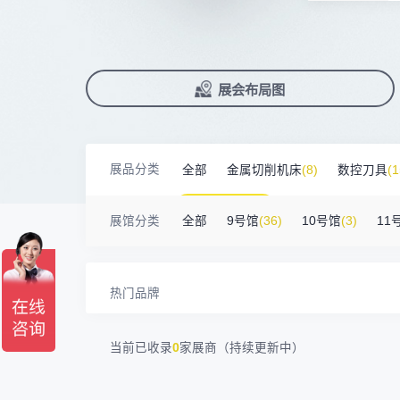
北京市电加工研究所有限公司
200㎡以上展商
前往会议论坛>
国际数控机床展
数控刀具展
15384****02
广州库洛科技有限公司
90%+
观众给参观体验打高分
展
已
免
合
上海汉霸数控机电有限公司
100㎡以上展商
累计获近
230
家企业连续10年参展
2万家
参展企业认可
17872****95
台山市精诚达电路有限公司
精
本
省
卓
广州默士尼科技有限公司
100㎡以上展商
18938****82
顺丰速运有限公司
展
免
2025线上
33133
人已报名
深圳市蓝蓝科技有限公司
200㎡以上展商
展览范围
13265****56
深圳市正电传奇科技有限公司
已定展位企业
展会布局图
真
省
南京震环智能装备有限公司
100㎡以上展商
Zipper Technology Limited
13265****38
展
携
数控机床
数控刀具
塑料机械
冈田智能（江苏）股份有限公司
100㎡以上展商
13450****15
广州市汉菁自动化技术有限公司
查
人
机床附件
模具制造
精密零件加
广州市昊志机电股份有限公司
200㎡以上展商
18820****56
顺丰速运有限公司
展品分类
全部
金属切削机床
(8)
数控刀具
(1
臻赏工业股份有限公司
200㎡以上展商
3D打印
13632****84
大族
广东捷程数控机床有限公司
200㎡以上展商
金属材料
(0)
压铸及铸造
(3)
机
13509****17
顺丰速运
展馆分类
全部
9号馆
(36)
10号馆
(3)
11
三菱电机自动化（中国）有限公司
200㎡以上展商
13798****01
顺丰速运有限公司
德清申达机器制造有限公司
200㎡以上展商
14704****96
无
宁波华美达机械制造有限公司
200㎡以上展商
13760****31
高要区恒博五金制造厂
热门品牌
海天塑机集团有限公司
200㎡以上展商
18588****09
深圳来福传动科技有限公司
川口机械制造（余姚）有限公司
54㎡以上展商
13556****62
宝铼公
当前已收录
0
家展商（持续更新中）
余姚华泰橡塑机械有限公司
54㎡以上展商
15302****44
深圳市其欧科技有限公司
宁波中大力德智能传动股份有限公司
54㎡以上展商
13661****75
上海绪叁信息咨询有限公司