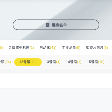
塑料新装备新材料
压铸铸造展
2025大湾区创新科技国际合作论坛
会营销推广
报名参展企业
费酒店住宿
作伙伴
展会视频
历届展商
商协会评价
参观资料
广告服
展
准拓展展会影响力
届展会报名参展企业
外观众提供免费酒店
越潜力的合作伙伴，全方位支持
真实呈现展会盛况
汇聚全球知名展商
多维度专业评价
参观指南、展前预览下
稀缺性线
新能源汽车零部件：智能制造装备技
术大会
会视频
费高铁报销
展会图片
展会有料
免费对
展商名单
实呈现展会盛况
外专业观众福利
往届展会现场图片
紧扣热点，探索产业未
3000
商查询
好友赢京东卡
新品技术
自动化
压铸及铸造
询展商展位号及展品
人有份,最高500元！
展示前沿科技和解决方
工
机器人
工业测量
5)
金属成型机床
(1)
自动化
(41)
工业测量
(5)
塑胶及包装
(5)
床附件
(46)
其他
(7)
工业软件
(1)
精密零件加工
(9)
环保设备
(1
号馆
(24)
12号馆
(12)
13号馆
(4)
14号馆
(1)
15号馆
(10)