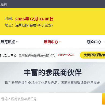
众福利
时间：
2026年12月03-06日
地点：
深圳国际会展中心(宝安)
展览热点
展商中心
观众中心
免费获取采购
龙门加工中心
惠州金铸装备铸造有限公司
1319***9528
牌介绍
要参展
观报名
议活动亮点
【免费】
新闻&媒体
参展保障
专家开讲 大咖论道
展会解读
参观资料
参展优
术、新设备、新产品，新应用。
丰富的参展商伙伴
于展会
位预订
人报名
期活动亮点
最新资讯
买家资源及名录
智能传感赋能新型工业化高质量发展
展会报告书
展会布局图
展位价
2026预计
论坛
方位详细介绍
先申请，锁定更优展位及更多优惠
好友报名享福利
MP会议论坛
展会最新动态
百万级全球买家资源查询
权威、全面的展会报告解读
获取整个展会的布局
观众资源
携手参展商提供全机械工业品类产品，满足丰富制造场景应用需求
出海东南亚战略高峰论坛-大湾区工
球买家资源
会报告
体报名（20人以上）
部会议活动
展会大事记
观众走访邀约
参展商评价
展商展位图
展位优
博会携手东南亚，共创出海新篇章
八方观众，加速行业转型
威、全面展会数据及分析
内巴士免费接送+免费午餐
期4天全部峰会/论坛/活动
展会发展中重要活动
全年全员精准邀约
助力展商拓展市场
每个馆展商位置图查看
超省！多
机器人核心零部件技术攻坚与成本优
展商资源
会平面图
费对接采购需求
期论坛嘉宾
展会图片
展商营销支持
观众评价
展商目录
补贴政
化论坛
球上万家企业的选共同择
个展馆的展商展位分布图
000+采购联系方式
内外超强嘉宾阵容,分享最热观点
往届展会现场图片
全场景免费营销推广支持
真实观众参观收获
当届展会参展企业及展
展位、搭