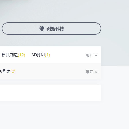
国潮机床展
机加工+模县制造
亚，共创出海新篇章
务
人才对接
非深小车车证下载
展期参观时间
采购展
载
上线下广告资源
200+高校行业人才配对
深圳外地车通行证下载
第一天： 9:30-17:00
接采购需求
第二天： 9:30-17:00
创新科技
来
+采购联系方式
第三天： 9:30-17:00
第四天： 9:30-14:00
浏览展位布局图
案
模具制造
(12)
3D打印
(1)
)
16号馆
(0)