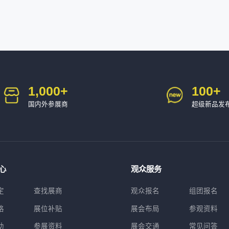
1,000
+
100
+
国内外参展商
超级新品发
心
观众服务
定
查找展商
观众报名
组团报名
格
展位补贴
展会布局
参观资料
助
参展资料
展会交通
常见问答