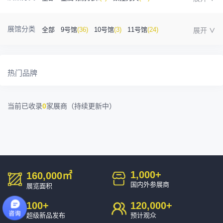
金属成型机床
(1)
自动化
(41)
工业测量
(5)
展馆分类
全部
9号馆
(36)
10号馆
(3)
11号馆
(24)
塑胶及包装
(5)
模具制造
(12)
3D打印
(1)
12号馆
(12)
13号馆
(4)
14号馆
(1)
15号馆
(10)
金属材料
(0)
压铸及铸造
(3)
机床附件
(46)
热门品牌
16号馆
(0)
其他
(7)
工业软件
(1)
精密零件加工
(9)
当前已收录
0
家展商（持续更新中）
环保设备
(1)
1,000
+
160,000
㎡
国内外参展商
展览面积
100
+
120,000
+
超级新品发布
预计观众