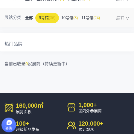
金属成型机床
(1)
自动化
(41)
工业测量
(5)
展馆分类
全部
9号馆
(36)
10号馆
(3)
11号馆
(24)
塑胶及包装
(5)
模具制造
(12)
3D打印
(1)
12号馆
(12)
13号馆
(4)
14号馆
(1)
15号馆
(10)
金属材料
(0)
压铸及铸造
(3)
机床附件
(46)
热门品牌
16号馆
(0)
其他
(7)
工业软件
(1)
精密零件加工
(9)
当前已收录
0
家展商（持续更新中）
环保设备
(1)
1,000
+
160,000
㎡
国内外参展商
展览面积
100
+
120,000
+
超级新品发布
预计观众