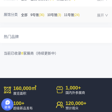
金属成型机床
(1)
自动化
(41)
工业测量
(5)
展馆分类
全部
9号馆
(36)
10号馆
(3)
11号馆
(24)
塑胶及包装
(5)
模具制造
(12)
3D打印
(1)
12号馆
(12)
13号馆
(4)
14号馆
(1)
15号馆
(10)
金属材料
(0)
压铸及铸造
(3)
机床附件
(46)
热门品牌
16号馆
(0)
其他
(7)
工业软件
(1)
精密零件加工
(9)
当前已收录
0
家展商（持续更新中）
环保设备
(1)
1,000
+
160,000
㎡
国内外参展商
展览面积
100
+
120,000
+
超级新品发布
预计观众