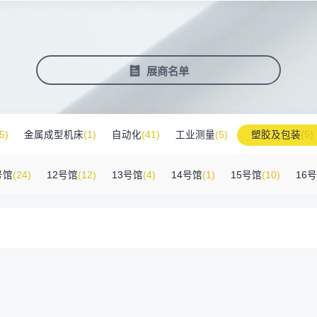
塑料新装备新材料
压铸铸造展
2025大湾区创新科技国际合作论坛
会营销推广
报名参展企业
费酒店住宿
作伙伴
展会视频
历届展商
商协会评价
参观资料
广告服
展
准拓展展会影响力
届展会报名参展企业
外观众提供免费酒店
越潜力的合作伙伴，全方位支持
真实呈现展会盛况
汇聚全球知名展商
多维度专业评价
参观指南、展前预览下
稀缺性线
新能源汽车零部件：智能制造装备技
术大会
会视频
费高铁报销
展会图片
展会有料
免费对
展商名单
实呈现展会盛况
外专业观众福利
往届展会现场图片
紧扣热点，探索产业未
3000
商查询
好友赢京东卡
新品技术
自动化
压铸及铸造
询展商展位号及展品
人有份,最高500元！
展示前沿科技和解决方
工
机器人
工业测量
5)
金属成型机床
(1)
自动化
(41)
工业测量
(5)
塑胶及包装
(5)
附件
(46)
其他
(7)
工业软件
(1)
精密零件加工
(9)
环保设备
(1)
号馆
(24)
12号馆
(12)
13号馆
(4)
14号馆
(1)
15号馆
(10)
16