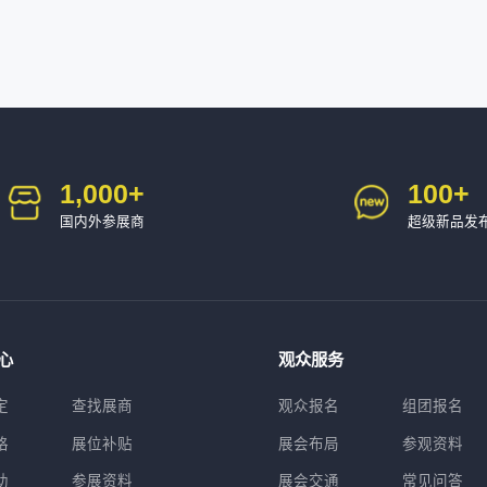
1,000
+
100
+
国内外参展商
超级新品发
心
观众服务
定
查找展商
观众报名
组团报名
格
展位补贴
展会布局
参观资料
助
参展资料
展会交通
常见问答