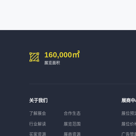
深圳市中勋精密机械有限公司
100㎡以上展商
160,000
㎡
展览面积
关于我们
展商中
了解展会
合作生态
展位预
行业解读
展览范围
展位价
买家资源
展商资源
广告赞