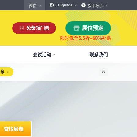
Language
微信
旗下展会
免费领门票
展位预定
会议活动
联系我们
信息
惠
生态伙伴
展商服务
本届展会布局图
参观须知
格
商协会伙伴
下载中心
展会交通
160,000
展览面积
规模
㎡
12,00
+
展商数量
丰富，参展满意度85%+
中外百家商协会支持
会刊、展商手册、展会LOGO下载
自驾、公共交通快速指引
惠
媒体伙伴
宣传资料提交
周边酒店
、下载
种专属优惠，低至5折
400+行业媒体宣传支持
提交企业及展品资料用于宣传
展馆附近酒店预定、比价
浏览展位布局图
策
媒体报道
展会素材下载
观众问答
品资源
建、水电等补贴达80%
权威媒体对展会报道
展会LOGO、海报下载
参观常见问题快速解决
出海东南亚战略高峰论坛-大湾区工博会携手东南
机器人核心零部件技术攻坚与成本优化论坛
新能源汽车零部件：智能制造装备技术大会
智能传感赋能新型工业化高质量发展论坛
2025大湾区创新科技国际合作论坛