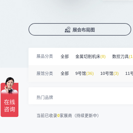
广州默士尼科技有限公司
100㎡以上展商
前往会议论坛>
国际数控机床展
数控刀具展
18938****82
顺丰速运有限公司
90%+
观众给参观体验打高分
展
已
免
合
深圳市蓝蓝科技有限公司
200㎡以上展商
累计获近
230
家企业连续10年参展
2万家
参展企业认可
13265****56
深圳市正电传奇科技有限公司
精
本
省
卓
南京震环智能装备有限公司
100㎡以上展商
Zipper Technology Limited
13265****38
展
免
2025线上
33131
人已报名
冈田智能（江苏）股份有限公司
100㎡以上展商
展览范围
13450****15
广州市汉菁自动化技术有限公司
已定展位企业
展会布局图
真
省
广州市昊志机电股份有限公司
200㎡以上展商
18820****56
顺丰速运有限公司
展
携
数控机床
数控刀具
塑料机械
臻赏工业股份有限公司
200㎡以上展商
13632****84
大族
查
人
机床附件
模具制造
精密零件加
广东捷程数控机床有限公司
200㎡以上展商
13509****17
顺丰速运
展品分类
全部
金属切削机床
(8)
数控刀具
(1
三菱电机自动化（中国）有限公司
200㎡以上展商
3D打印
13798****01
顺丰速运有限公司
德清申达机器制造有限公司
200㎡以上展商
金属材料
(0)
压铸及铸造
(3)
机床
14704****96
无
展馆分类
全部
9号馆
(36)
10号馆
(3)
11
宁波华美达机械制造有限公司
200㎡以上展商
13760****31
高要区恒博五金制造厂
海天塑机集团有限公司
200㎡以上展商
18588****09
深圳来福传动科技有限公司
川口机械制造（余姚）有限公司
54㎡以上展商
13556****62
宝铼公
热门品牌
余姚华泰橡塑机械有限公司
54㎡以上展商
15302****44
深圳市其欧科技有限公司
宁波中大力德智能传动股份有限公司
54㎡以上展商
13661****75
上海绪叁信息咨询有限公司
当前已收录
0
家展商（持续更新中）
深圳市海洲数控机械刀具有限公司
54㎡以上展商
15986****90
广州维高集团有限公司
深圳市金洲精工科技股份有限公司
54㎡以上展商
13611****26
新谱（广州）电子有限公司