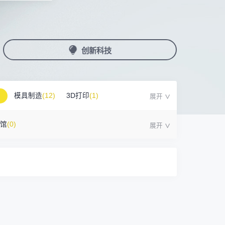
国潮机床展
机加工+模县制造
亚，共创出海新篇章
务
人才对接
非深小车车证下载
展期参观时间
采购展
载
上线下广告资源
200+高校行业人才配对
深圳外地车通行证下载
第一天： 9:30-17:00
接采购需求
第二天： 9:30-17:00
创新科技
来
+采购联系方式
第三天： 9:30-17:00
第四天： 9:30-14:00
浏览展位布局图
案
模具制造
(12)
3D打印
(1)
号馆
(0)