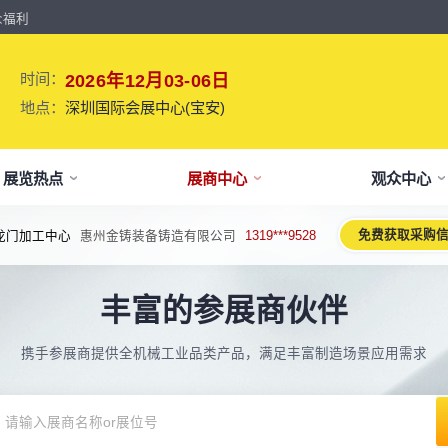
众福利
时间：
2026年12月03-06日
地点：
深圳国际会展中心(宝安)
展览热点
展商中心
观众中心
免费获取采购
密导轨、丝杆
深圳市宝裕达科技有限公司
1882***8169
牌介绍
要参展
观报名
议活动亮点
【免费】
新闻&媒体
参展保障
专家开讲 大咖论道
展会解读
参观资料
参展优
术、新设备、新产品，新应用。
丰富的参展商伙伴
于展会
位预订
人报名
期活动亮点
最新资讯
买家资源及名录
智能传感赋能新型工业化高质量发展
展会报告书
展会布局图
展位价
2026预计
论坛
方位详细介绍
先申请，锁定更优展位及更多优惠
好友报名享福利
MP会议论坛
展会最新动态
百万级全球买家资源查询
权威、全面的展会报告解读
获取整个展会的布局
观众资源
携手参展商提供全机械工业品类产品，满足丰富制造场景应用需求
出海东南亚战略高峰论坛-大湾区工
球买家资源
会报告
体报名（20人以上）
部会议活动
展会大事记
观众走访邀约
参展商评价
展商展位图
展位优
博会携手东南亚，共创出海新篇章
八方观众，加速行业转型
威、全面展会数据及分析
内巴士免费接送+免费午餐
期4天全部峰会/论坛/活动
展会发展中重要活动
全年全员精准邀约
助力展商拓展市场
每个馆展商位置图查看
超省！多
机器人核心零部件技术攻坚与成本优
展商资源
会平面图
费对接采购需求
期论坛嘉宾
展会图片
展商营销支持
观众评价
展商目录
补贴政
化论坛
球上万家企业的选共同择
个展馆的展商展位分布图
000+采购联系方式
内外超强嘉宾阵容,分享最热观点
往届展会现场图片
全场景免费营销推广支持
真实观众参观收获
当届展会参展企业及展
展位、搭