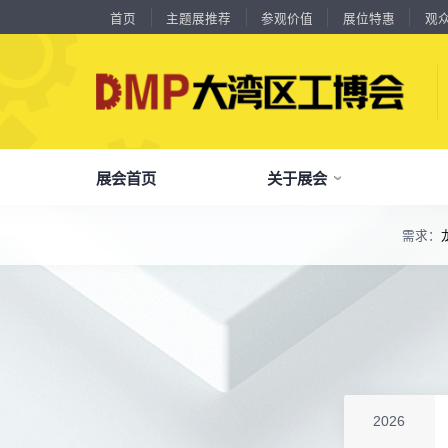
首页
主题展推荐
参观价值
展位特惠
观
展会首页
关于展会
18588****09
深圳来福传动科技有限公司
川口机械制造（余姚）有限公司
54㎡以上展商
13556****62
宝铼公
余姚华泰橡塑机械有限公司
54㎡以上展商
需求：
精
15302****44
深圳市其欧科技有限公司
了解全部展览范围
宁波中大力德智能传动股份有限公司
54㎡以上展商
13661****75
上海绪叁信息咨询有限公司
品
我
参
会
了解大湾区工博会
展商中心
观众中心
展会同期会议
深圳市海洲数控机械刀具有限公司
54㎡以上展商
全面链接上下游产业链，集中展示国内外行业领域的新思路、新技
15986****90
广州维高集团有限公司
深圳市金洲精工科技股份有限公司
54㎡以上展商
关
展
个
同
大湾区工博会致力于推动产业供需精准对接，
DMP大湾区工博会致力于参展商提供优质的
全新业态展览 共享创新成果前沿产品技术及
13611****26
新谱（广州）电子有限公司
分享行业技术创新和最佳实践
查看全部展览范围>
全
抢
携
D
构建开放、协作、共享的新一代数智新质生产
参展服务，汇集丰富的观众采购商资源、营销
成功实践展示-累计100+万观众到场参观
深圳市中勋精密机械有限公司
100㎡以上展商
18578****21
广州市高比电梯装饰工程有限公司广州分公司
力生态展示。
支持、推广工具，更有优惠、补贴等福利。
杭州川禾机械有限公司
100㎡以上展商
全
展
团
全
聚八方领航者，论转型升级之道
15914****57
深圳市朗华投控有限公司
为什么要参观>
聚
权
省
展
北京市电加工研究所有限公司
200㎡以上展商
主题展推荐
解锁企业新科技，专家诠释新故事
15384****02
服务行业
累计
20000+
27
年
参展商选择我们
广州库洛科技有限公司
参
展
免
展
2026
上海汉霸数控机电有限公司
100㎡以上展商
每年超
10万+
人提前预登记
17872****95
台山市精诚达电路有限公司
全
各
3
海
累计观众
参展商满意度
100+
90%
万人次