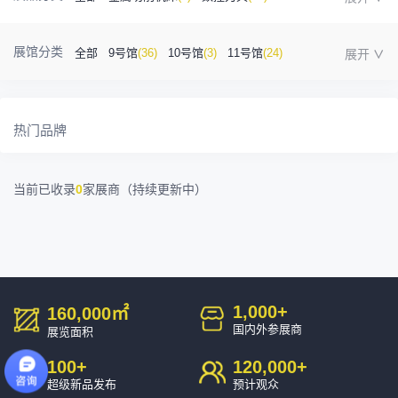
金属成型机床
(1)
自动化
(41)
工业测量
(5)
展馆分类
全部
9号馆
(36)
10号馆
(3)
11号馆
(24)
塑胶及包装
(5)
模具制造
(12)
3D打印
(1)
12号馆
(12)
13号馆
(4)
14号馆
(1)
15号馆
(10)
金属材料
(0)
压铸及铸造
(3)
机床附件
(46)
热门品牌
16号馆
(0)
其他
(7)
工业软件
(1)
精密零件加工
(9)
当前已收录
0
家展商（持续更新中）
环保设备
(1)
1,000
+
160,000
㎡
国内外参展商
展览面积
100
+
120,000
+
超级新品发布
预计观众