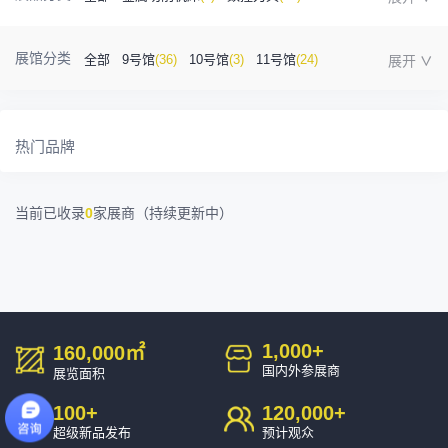
金属成型机床
(1)
自动化
(41)
工业测量
(5)
展馆分类
全部
9号馆
(36)
10号馆
(3)
11号馆
(24)
塑胶及包装
(5)
模具制造
(12)
3D打印
(1)
12号馆
(12)
13号馆
(4)
14号馆
(1)
15号馆
(10)
金属材料
(0)
压铸及铸造
(3)
机床附件
(46)
热门品牌
16号馆
(0)
其他
(7)
工业软件
(1)
精密零件加工
(9)
当前已收录
0
家展商（持续更新中）
环保设备
(1)
1,000
+
160,000
㎡
国内外参展商
展览面积
100
+
120,000
+
超级新品发布
预计观众