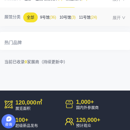
金属成型机床
(1)
自动化
(41)
工业测量
(5)
展馆分类
全部
9号馆
(36)
10号馆
(3)
11号馆
(24)
塑胶及包装
(5)
模具制造
(12)
3D打印
(1)
12号馆
(12)
13号馆
(4)
14号馆
(1)
15号馆
(10)
金属材料
(0)
压铸及铸造
(3)
机床附件
(46)
热门品牌
16号馆
(0)
其他
(7)
工业软件
(1)
精密零件加工
(9)
当前已收录
0
家展商（持续更新中）
环保设备
(1)
1,000
+
120,000
㎡
国内外参展商
展览面积
100
+
120,000
+
超级新品发布
预计观众