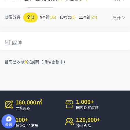
金属成型机床
(1)
自动化
(41)
工业测量
(5)
展馆分类
全部
9号馆
(36)
10号馆
(3)
11号馆
(24)
塑胶及包装
(5)
模具制造
(12)
3D打印
(1)
12号馆
(12)
13号馆
(4)
14号馆
(1)
15号馆
(10)
金属材料
(0)
压铸及铸造
(3)
机床附件
(46)
热门品牌
16号馆
(0)
其他
(7)
工业软件
(1)
精密零件加工
(9)
当前已收录
0
家展商（持续更新中）
环保设备
(1)
1,000
+
160,000
㎡
国内外参展商
展览面积
100
+
120,000
+
超级新品发布
预计观众