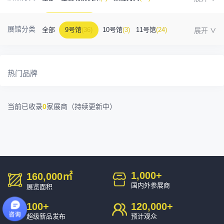
金属成型机床
(1)
自动化
(41)
工业测量
(5)
展馆分类
全部
9号馆
(36)
10号馆
(3)
11号馆
(24)
塑胶及包装
(5)
模具制造
(12)
3D打印
(1)
12号馆
(12)
13号馆
(4)
14号馆
(1)
15号馆
(10)
金属材料
(0)
压铸及铸造
(3)
机床附件
(46)
热门品牌
16号馆
(0)
其他
(7)
工业软件
(1)
精密零件加工
(9)
当前已收录
0
家展商（持续更新中）
环保设备
(1)
1,000
+
160,000
㎡
国内外参展商
展览面积
100
+
120,000
+
超级新品发布
预计观众